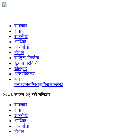
समाचार
समाज
राजनीति
आर्थिक
अन्तर्वार्ता
विचार
साहित्य/सिर्जना
सूचना प्रविधि
खेलकुद
अन्तर्राष्ट्रिय
थप
मनोरञ्‍जन
शिक्षा
कृषि
रोचक
लेख
२०८३ साउन २३ गते शनिवार
समाचार
समाज
राजनीति
आर्थिक
अन्तर्वार्ता
विचार