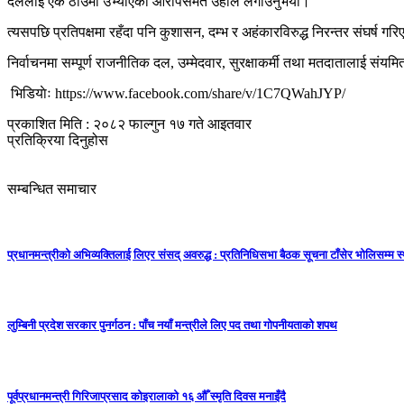
दललाई एकै ठाउँमा उभ्याएको आरोपसमेत उहाँले लगाउनुभयो।
त्यसपछि प्रतिपक्षमा रहँदा पनि कुशासन, दम्भ र अहंकारविरुद्ध निरन्तर संघर्ष गरिए
निर्वाचनमा सम्पूर्ण राजनीतिक दल, उम्मेदवार, सुरक्षाकर्मी तथा मतदातालाई संय
भिडियाेः https://www.facebook.com/share/v/1C7QWahJYP/
प्रकाशित मिति : २०८२ फाल्गुन १७ गते आइतवार
प्रतिक्रिया दिनुहोस
सम्बन्धित समाचार
प्रधानमन्त्रीको अभिव्यक्तिलाई लिएर संसद् अवरुद्ध : प्रतिनिधिसभा बैठक सूचना टाँसेर भोलिसम्म 
लुम्बिनी प्रदेश सरकार पुनर्गठन : पाँच नयाँ मन्त्रीले लिए पद तथा गोपनीयताको शपथ
पूर्वप्रधानमन्त्री गिरिजाप्रसाद कोइरालाको १६ औँ स्मृति दिवस मनाइँदै