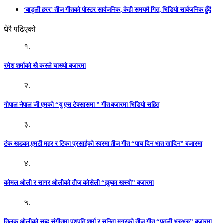
‘बाडुली हरर’ तीज गीतको पोस्टर सार्वजनिक, केही समयमै गित, भिडियो सार्वजनिक हुँदै
धेरै पढिएको
१.
रमेश शर्माको खै कस्ले चाख्यो बजारमा
२.
गोपाल नेपाल जी एमको “यु एस टेक्सासमा ” गीत बजारमा भिडियो सहित
३.
टंक खडका,एमटी महर र टिका प्रसाईको स्वरमा तीज गीत “पाच दिन भात खादिन” बजारमा
४.
कोमल ओली र सागर ओलीको तीज कोसेली “झुम्का खस्यो” बजारमा
५.
तिलक ओलीको सब्द,संगीतमा पशुपति शर्मा र सुनिता मगरको तीज गीत “पुतली भुरुभुरु” बजारमा