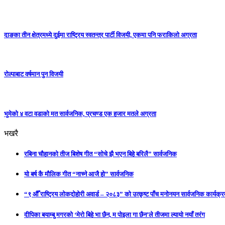
दाङका तीन क्षेत्रमध्ये दुईमा राष्ट्रिय स्वतन्त्र पार्टी विजयी, एकमा पनि फराकिलो अग्रता
रोल्पाबाट वर्षमान पुन विजयी
भुमेको ४ वटा वडाको मत सार्वजनिक, प्रचण्ड एक हजार मतले अग्रता
भखरै
रबिना चौहानको तीज बिशेष गीत “सोचे झै भएन बिहे बरिलै” सार्वजनिक
यो बर्ष कै मौलिक गीत “नाच्ने आजै हो” सार्वजनिक
“९ औँ राष्ट्रिय लोकदोहोरी अवार्ड – २०८३” को उत्कृष्ट पाँच मनोनयन सार्वजनिक कार्यक्रम
दीपिका बयाम्बु मगरको ‘मेरो बिहे भा छैन, म पोइला गा छैन’ले तीजमा ल्यायो नयाँ तरंग