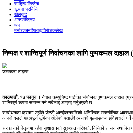
साहित्य/सिर्जना
सूचना प्रविधि
खेलकुद
अन्तर्राष्ट्रिय
थप
मनोरञ्‍जन
शिक्षा
कृषि
रोचक
लेख
निष्पक्ष र शान्तिपूर्ण निर्वाचनका लागि पुष्पकमल दाहा
जलजला टाइम्स
काठमाडौं
, १७ फागुन ।
नेपाल कम्युनिष्ट पार्टी
का संयोजक पुष्पकमल दाहाल (प्रचण्
शान्तिपूर्ण रूपमा सम्पन्न गर्न सबैलाई आग्रह गर्नुभएको छ।
सम्बोधनका क्रममा उहाँले जेन्जी आन्दोलनपछिको अनिश्चित राजनीतिक अवस्था
आफ्नो दलले महत्वपूर्ण भूमिका खेलेको बताउँदै त्यसको मूल्याङ्कन इतिहासले गर्न
सरकारको नेतृत्वमा रहँदा सुशासनको सुरुआत गरिएको, विधिको शासन स्थापित गर