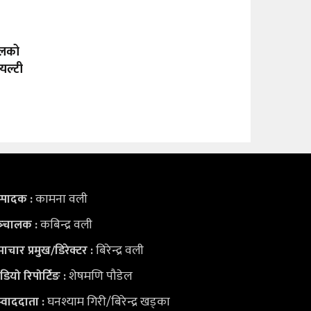
ालको
यल्टी
कामना वली
्पादक :
कबिन्द्र वली
्‍चालक :
बिरेन्द्र वली
ाचार प्रमुख/डिरेक्टर :
शेषमणि पौडेल
डियो
रिपोर्टिङ :
घनश्याम गिरी/बिरेन्द्र खड्का
्वाददाता :