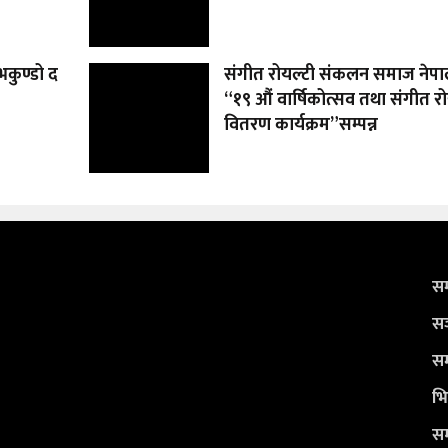
भकुण्डो द
संगीत रोयल्टी संकलन समाज नेप
“१९ औं वार्षिकोत्सव तथा संगीत रो
वितरण कार्यक्रम”सम्पन्न
सम
सञ
सम
भि
सम