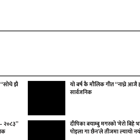
“सोचे झै
यो बर्ष कै मौलिक गीत “नाच्ने आजै 
सार्वजनिक
ड – २०८३”
दीपिका बयाम्बु मगरको ‘मेरो बिहे भ
निक
पोइला गा छैन’ले तीजमा ल्यायो नया