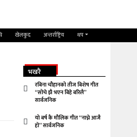
धि
खेलकुद
अन्तर्राष्ट्रिय
थप
भखरै
रबिना चौहानको तीज बिशेष गीत
“सोचे झै भएन बिहे बरिलै”
सार्वजनिक
यो बर्ष कै मौलिक गीत “नाच्ने आजै
हो” सार्वजनिक