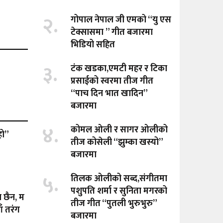
२.
गोपाल नेपाल जी एमको “यु एस
टेक्सासमा ” गीत बजारमा
भिडियो सहित
३.
टंक खडका,एमटी महर र टिका
प्रसाईको स्वरमा तीज गीत
“पाच दिन भात खादिन”
बजारमा
४.
कोमल ओली र सागर ओलीको
हो”
तीज कोसेली “झुम्का खस्यो”
बजारमा
५.
तिलक ओलीको सब्द,संगीतमा
पशुपति शर्मा र सुनिता मगरको
ा छैन, म
तीज गीत “पुतली भुरुभुरु”
ँ तरंग
बजारमा