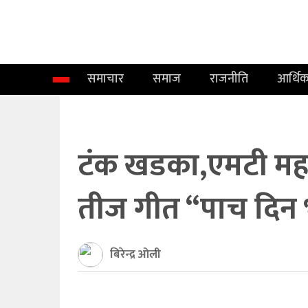
समाचार
समाज
समाचार
समाज
राजनीति
आर्थि
राजनीति
आर्थिक
अन्तर्वार्ता
टंक खडका,एमटी महर
विचार
तीज गीत “पाच दिन
साहित्य/
सिर्जना
बिरेन्द्र ओली
सूचना
प्रविधि