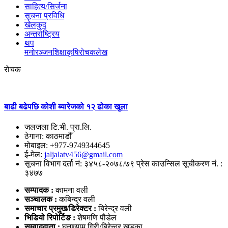
साहित्य/सिर्जना
सूचना प्रविधि
खेलकुद
अन्तर्राष्ट्रिय
थप
मनोरञ्‍जन
शिक्षा
कृषि
रोचक
लेख
रोचक
बाढी बढेपछि कोशी ब्यारेजको १२ ढोका खुला
जलजला टि.भी. प्रा.लि.
ठेगाना: काठमाडौँ
मोबाइल: +977-9749344645
ई-मेल:
jaljalatv456@gmail.com
सूचना विभाग दर्ता नं: ३४५८-२०७८/७९ प्रेस काउन्सिल सूचीकरण नं. :
३४७७
सम्पादक :
कामना वली
सञ्‍चालक :
कबिन्द्र वली
समाचार प्रमुख/डिरेक्टर :
बिरेन्द्र वली
भिडियो
रिपोर्टिङ :
शेषमणि पौडेल
सम्वाददाता :
घनश्याम गिरी/बिरेन्द्र खड्का