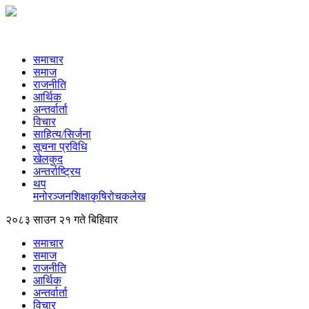
समाचार
समाज
राजनीति
आर्थिक
अन्तर्वार्ता
विचार
साहित्य/सिर्जना
सूचना प्रविधि
खेलकुद
अन्तर्राष्ट्रिय
थप
मनोरञ्‍जन
शिक्षा
कृषि
रोचक
लेख
२०८३ साउन २१ गते बिहिवार
समाचार
समाज
राजनीति
आर्थिक
अन्तर्वार्ता
विचार