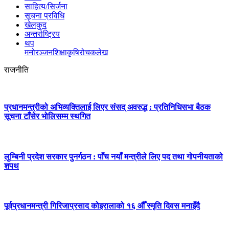
साहित्य/सिर्जना
सूचना प्रविधि
खेलकुद
अन्तर्राष्ट्रिय
थप
मनोरञ्‍जन
शिक्षा
कृषि
रोचक
लेख
राजनीति
प्रधानमन्त्रीको अभिव्यक्तिलाई लिएर संसद् अवरुद्ध : प्रतिनिधिसभा बैठक
सूचना टाँसेर भोलिसम्म स्थगित
लुम्बिनी प्रदेश सरकार पुनर्गठन : पाँच नयाँ मन्त्रीले लिए पद तथा गोपनीयताको
शपथ
पूर्वप्रधानमन्त्री गिरिजाप्रसाद कोइरालाको १६ औँ स्मृति दिवस मनाइँदै