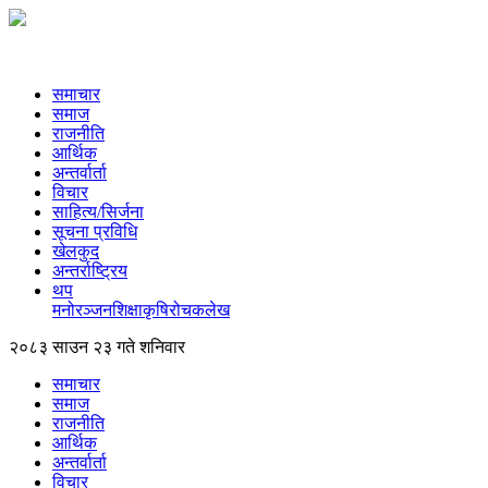
समाचार
समाज
राजनीति
आर्थिक
अन्तर्वार्ता
विचार
साहित्य/सिर्जना
सूचना प्रविधि
खेलकुद
अन्तर्राष्ट्रिय
थप
मनोरञ्‍जन
शिक्षा
कृषि
रोचक
लेख
२०८३ साउन २३ गते शनिवार
समाचार
समाज
राजनीति
आर्थिक
अन्तर्वार्ता
विचार