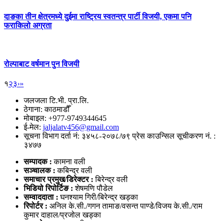
दाङका तीन क्षेत्रमध्ये दुईमा राष्ट्रिय स्वतन्त्र पार्टी विजयी, एकमा पनि
फराकिलो अग्रता
रोल्पाबाट वर्षमान पुन विजयी
१
२
३
›
»
जलजला टि.भी. प्रा.लि.
ठेगाना: काठमाडौँ
मोबाइल: +977-9749344645
ई-मेल:
jaljalatv456@gmail.com
सूचना विभाग दर्ता नं: ३४५८-२०७८/७९ प्रेस काउन्सिल सूचीकरण नं. :
३४७७
सम्पादक :
कामना वली
सञ्‍चालक :
कबिन्द्र वली
समाचार प्रमुख/डिरेक्टर :
बिरेन्द्र वली
भिडियो
रिपोर्टिङ :
शेषमणि पौडेल
सम्वाददाता :
घनश्याम गिरी/बिरेन्द्र खड्का
रिपोर्टर :
अनिल के.सी./गगन तामाङ/वसन्त पाण्डे/विजय के.सी./राम
कुमार दाहाल/प्रजोल खड्का