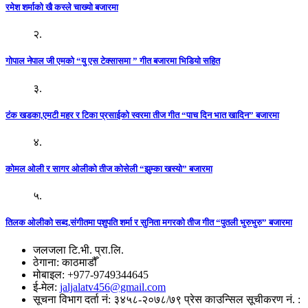
रमेश शर्माको खै कस्ले चाख्यो बजारमा
२.
गोपाल नेपाल जी एमको “यु एस टेक्सासमा ” गीत बजारमा भिडियो सहित
३.
टंक खडका,एमटी महर र टिका प्रसाईको स्वरमा तीज गीत “पाच दिन भात खादिन” बजारमा
४.
कोमल ओली र सागर ओलीको तीज कोसेली “झुम्का खस्यो” बजारमा
५.
तिलक ओलीको सब्द,संगीतमा पशुपति शर्मा र सुनिता मगरको तीज गीत “पुतली भुरुभुरु” बजारमा
जलजला टि.भी. प्रा.लि.
ठेगाना: काठमाडौँ
मोबाइल: +977-9749344645
ई-मेल:
jaljalatv456@gmail.com
सूचना विभाग दर्ता नं: ३४५८-२०७८/७९ प्रेस काउन्सिल सूचीकरण नं. :