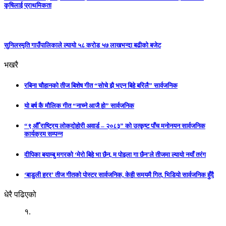
कृषिलाई प्राथमिकता
सुनिलस्मृति गाउँपालिकाले ल्यायो ५८ करोड ५७ लाखभन्दा बढीको बजेट
भखरै
रबिना चौहानको तीज बिशेष गीत “सोचे झै भएन बिहे बरिलै” सार्वजनिक
यो बर्ष कै मौलिक गीत “नाच्ने आजै हो” सार्वजनिक
“९ औँ राष्ट्रिय लोकदोहोरी अवार्ड – २०८३” को उत्कृष्ट पाँच मनोनयन सार्वजनिक
कार्यक्रम सम्पन्न
दीपिका बयाम्बु मगरको ‘मेरो बिहे भा छैन, म पोइला गा छैन’ले तीजमा ल्यायो नयाँ तरंग
‘बाडुली हरर’ तीज गीतको पोस्टर सार्वजनिक, केही समयमै गित, भिडियो सार्वजनिक हुँदै
धेरै पढिएको
१.