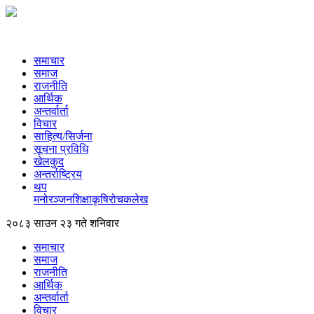
समाचार
समाज
राजनीति
आर्थिक
अन्तर्वार्ता
विचार
साहित्य/सिर्जना
सूचना प्रविधि
खेलकुद
अन्तर्राष्ट्रिय
थप
मनोरञ्‍जन
शिक्षा
कृषि
रोचक
लेख
२०८३ साउन २३ गते शनिवार
समाचार
समाज
राजनीति
आर्थिक
अन्तर्वार्ता
विचार