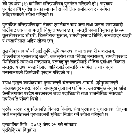
को उपधारा (९) बमोजिम मन्त्रिपरिषद् पुनर्गठन गरिएको हो। सरकार
पुनर्गठनसँगै प्रदेश सरकारमा नयाँ राजनीतिक समीकरण र कार्यगत
सक्रियताको अपेक्षा गरिएको छ।
पुनर्गठित मन्त्रिपरिषद्मा नेकपा एमालेबाट चार जना तथा जनता समाजवादी
पार्टीबाट एक जना मन्त्री नियुक्त भएका छन्। मन्त्री पदमा नियुक्त हुनेहरूमा
तुलसीप्रसाद चौधरी, डिल्लीराज भुसाल, रामजीप्रसाद घिमिरे, रत्नबहादुर खत्री
र भण्डारीलाल अहिर रहेका छन्।
तुलसीप्रसाद चौधरीलाई कृषि, भूमि व्यवस्था तथा सहकारी मन्त्रालय,
डिल्लीराज भुसाललाई ऊर्जा, जलस्रोत तथा सिँचाइ मन्त्रालय, रामजीप्रसाद
घिमिरेलाई स्वास्थ्य मन्त्रालय, रत्नबहादुर खत्रीलाई भौतिक पूर्वाधार विकास
मन्त्रालय तथा भण्डारीलाल अहिरलाई आन्तरिक मामिला तथा कानुन
मन्त्रालयको जिम्मेवारी प्रदान गरिएको छ।
शपथ ग्रहण कार्यक्रममा मुख्यमन्त्री चेतनारायण आचार्य, पूर्वमुख्यमन्त्री
जोखबहादुर महरा, प्रदेश सभामुख तुलाराम घर्तीमगर, उपसभामुख मेनुका खाँड
केसीलगायत प्रदेश सरकारका उच्च पदाधिकारी तथा राजनीतिक नेतृत्वको
उपस्थिति रहेको थियो।
प्रदेश सरकार पुनर्गठनपछि विकास निर्माण, सेवा प्रवाह र सुशासनका क्षेत्रमा
नयाँ मन्त्रीहरूले प्रभावकारी भूमिका निर्वाह गर्ने अपेक्षा गरिएको छ।
प्रकाशित मिति : २०८३ जेष्ठ २५ गते सोमवार
प्रतिक्रिया दिनुहोस