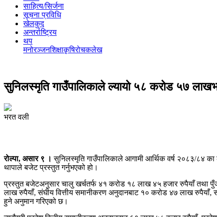
साहित्य/सिर्जना
सूचना प्रविधि
खेलकुद
अन्तर्राष्ट्रिय
थप
मनोरञ्‍जन
शिक्षा
कृषि
रोचक
लेख
सुनिलस्मृति गाउँपालिकाले ल्यायो ५८ करोड ५७ लाखभ
भरत वली
रोल्पा, असार ९ ।
सुनिलस्मृति गाउँपालिकाले आगामी आर्थिक वर्ष २०८३/८४ का 
थापाले बजेट प्रस्तुत गर्नुभएको हो।
प्रस्तुत बजेटअनुसार चालु खर्चतर्फ ४१ करोड १८ लाख ४५ हजार रुपैयाँ तथा पु
लाख रुपैयाँ, संघीय वित्तीय समानीकरण अनुदानबाट १० करोड ४७ लाख रुपैयाँ, 
हुने अनुमान गरिएको छ।