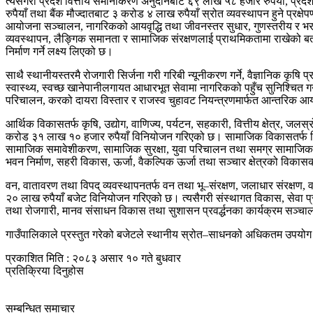
त्यसैगरी प्रदेश वित्तीय समानीकरण अनुदानबाट ६९ लाख ५८ हजार रुपैयाँ, प्
रुपैयाँ तथा बैंक मौज्दातबाट ३ करोड ४ लाख रुपैयाँ स्रोत व्यवस्थापन हुने प्रक
आयोजना सञ्चालन, नागरिकको आयवृद्धि तथा जीवनस्तर सुधार, गुणस्तरीय र भरप
व्यवस्थापन, लैङ्गिक समानता र सामाजिक संरक्षणलाई प्राथमिकतामा राखेको बत
निर्माण गर्ने लक्ष्य लिएको छ।
साथै स्थानीयस्तरमै रोजगारी सिर्जना गरी गरिबी न्यूनीकरण गर्ने, वैज्ञानिक क
स्वास्थ्य, स्वच्छ खानेपानीलगायत आधारभूत सेवामा नागरिकको पहुँच सुनिश्चित गर
परिचालन, करको दायरा विस्तार र राजस्व चुहावट नियन्त्रणमार्फत आन्तरिक आय वृ
आर्थिक विकासतर्फ कृषि, उद्योग, वाणिज्य, पर्यटन, सहकारी, वित्तीय क्षेत्र, 
करोड ३१ लाख १० हजार रुपैयाँ विनियोजन गरिएको छ। सामाजिक विकासतर्फ शिक्षा क्
सामाजिक समावेशीकरण, सामाजिक सुरक्षा, युवा परिचालन तथा समग्र सामाजिक विक
भवन निर्माण, सहरी विकास, ऊर्जा, वैकल्पिक ऊर्जा तथा सञ्चार क्षेत्रको वि
वन, वातावरण तथा विपद् व्यवस्थापनतर्फ वन तथा भू–संरक्षण, जलाधार संरक्षण, 
२० लाख रुपैयाँ बजेट विनियोजन गरिएको छ। त्यसैगरी संस्थागत विकास, सेवा प्
तथा रोजगारी, मानव संसाधन विकास तथा सुशासन प्रवर्द्धनका कार्यक्रम सञ्च
गाउँपालिकाले प्रस्तुत गरेको बजेटले स्थानीय स्रोत–साधनको अधिकतम उपयोग ग
प्रकाशित मिति : २०८३ असार १० गते बुधवार
प्रतिक्रिया दिनुहोस
सम्बन्धित समाचार