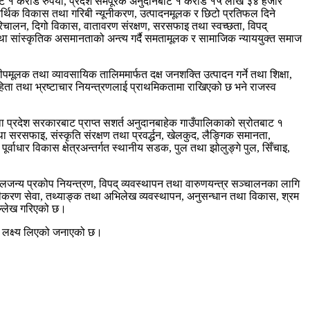
बाट १ करोड रुपैयाँ, प्रदेश समपूरक अनुदानबाट १ करोड १५ लाख ३४ हजार
टले आर्थिक विकास तथा गरिबी न्यूनीकरण, उत्पादनमूलक र छिटो प्रतिफल दिने
िचालन, दिगो विकास, वातावरण संरक्षण, सरसफाइ तथा स्वच्छता, विपद्
ा सांस्कृतिक असमानताको अन्त्य गर्दै समतामूलक र सामाजिक न्याययुक्त समाज
पमूलक तथा व्यावसायिक तालिममार्फत दक्ष जनशक्ति उत्पादन गर्ने तथा शिक्षा,
देहिता तथा भ्रष्टाचार नियन्त्रणलाई प्राथमिकतामा राखिएको छ भने राजस्व
तथा प्रदेश सरकारबाट प्राप्त सशर्त अनुदानबाहेक गाउँपालिकाको स्रोतबाट १
था सरसफाइ, संस्कृति संरक्षण तथा प्रवर्द्धन, खेलकुद, लैङ्गिक समानता,
धार विकास क्षेत्रअन्तर्गत स्थानीय सडक, पुल तथा झोलुङ्गे पुल, सिँचाइ,
जलजन्य प्रकोप नियन्त्रण, विपद् व्यवस्थापन तथा वारुणयन्त्र सञ्चालनका लागि
ञ्जीकरण सेवा, तथ्याङ्क तथा अभिलेख व्यवस्थापन, अनुसन्धान तथा विकास, श्रम
उल्लेख गरिएको छ।
े लक्ष्य लिएको जनाएको छ।