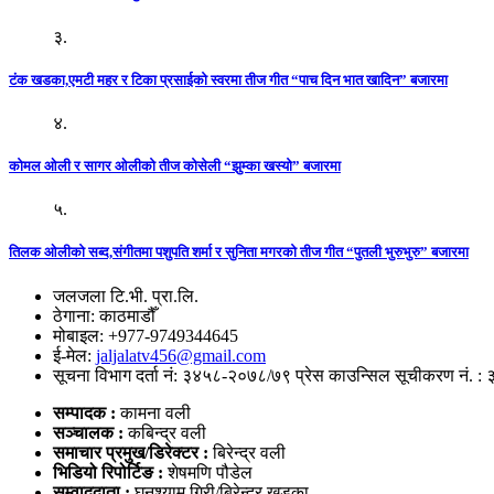
३.
टंक खडका,एमटी महर र टिका प्रसाईको स्वरमा तीज गीत “पाच दिन भात खादिन” बजारमा
४.
कोमल ओली र सागर ओलीको तीज कोसेली “झुम्का खस्यो” बजारमा
५.
तिलक ओलीको सब्द,संगीतमा पशुपति शर्मा र सुनिता मगरको तीज गीत “पुतली भुरुभुरु” बजारमा
जलजला टि.भी. प्रा.लि.
ठेगाना: काठमाडौँ
मोबाइल: +977-9749344645
ई-मेल:
jaljalatv456@gmail.com
सूचना विभाग दर्ता नं: ३४५८-२०७८/७९ प्रेस काउन्सिल सूचीकरण नं. :
सम्पादक :
कामना वली
सञ्‍चालक :
कबिन्द्र वली
समाचार प्रमुख/डिरेक्टर :
बिरेन्द्र वली
भिडियो
रिपोर्टिङ :
शेषमणि पौडेल
सम्वाददाता :
घनश्याम गिरी/बिरेन्द्र खड्का