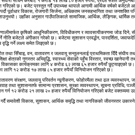
रदेश सवारी साधन करबाट १ करोड १४ लाख ८० हजार रुपैयाँ, प्रदेश सशर्त अनुदान
्षेपण गरिएको छ। बजेट प्रस्तुत गर्दै उपाध्यक्ष थापाले आगामी आर्थिक वर्षको बजे
र्दो पूर्वाधार विकास, रोजगारी सिर्जना, अधिकतम जनसहभागिता तथा जनशक्ति पर
ाउनुभयो। उहाँका अनुसार गाउँपालिकाले सामाजिक, आर्थिक, लैङ्गिक, धार्मिक तथ
ृषि प्रणालीमार्फत कृषिको आधुनिकीकरण, विविधीकरण र व्यावसायीकरणमा जोड दिने, सी
्ने नीति बजेटले अंगीकार गरेको छ। बजेटमा सुशासन प्रवर्द्धन, पारदर्शिता, जवाफ
द्धि गर्ने लक्ष्य समेत लिइएको छ।
जलस्रोत तथा सिँचाइ, वन, वातावरण र जलवायु सन्तुलनलाई प्राथमिकता दिँदै संघीय 
षेत्रको गुणस्तर अभिवृद्धि, स्वास्थ्य सेवाको पहुँच विस्तार, स्वच्छ खानेपानी त
ासका कार्यक्रमका लागि ४ करोड ६२ लाख ६५ हजार रुपैयाँ छुट्याइएको छ। पूर्वा
कासका लागि १२ करोड १७ लाख ८५ हजार रुपैयाँ विनियोजन गरिएको छ।
वातावरण संरक्षण, जलवायु परिवर्तन न्यूनीकरण, फोहोरमैला तथा ढल व्यवस्थापन, 
रवाह तथा सुशासनतर्फ सामान्य प्रशासन, सुरक्षा व्यवस्थापन, सूचना प्रविधि, प
ालन गर्न १२ करोड २१ लाख २० हजार रुपैयाँ विनियोजन गरिएको बजेट वक्तव्यमा 
र्दै समावेशी विकास, सुशासन, आर्थिक समृद्धि तथा नागरिकको जीवनस्तर उकास्न