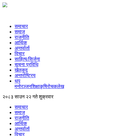
समाचार
समाज
राजनीति
आर्थिक
अन्तर्वार्ता
विचार
साहित्य/सिर्जना
सूचना प्रविधि
खेलकुद
अन्तर्राष्ट्रिय
थप
मनोरञ्‍जन
शिक्षा
कृषि
रोचक
लेख
२०८३ साउन २२ गते शुक्रवार
समाचार
समाज
राजनीति
आर्थिक
अन्तर्वार्ता
विचार