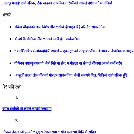
‘लान्छु भगाई’ सार्वजनिक, टंक खड्का र अञ्जिला रेग्मीको स्वरले दर्शकको मन जित्दै
भखरै
रबिना चौहानको तीज बिशेष गीत “सोचे झै भएन बिहे बरिलै” सार्वजनिक
यो बर्ष कै मौलिक गीत “नाच्ने आजै हो” सार्वजनिक
“९ औँ राष्ट्रिय लोकदोहोरी अवार्ड – २०८३” को उत्कृष्ट पाँच मनोनयन सार्वजनिक कार्यक्रम
दीपिका बयाम्बु मगरको ‘मेरो बिहे भा छैन, म पोइला गा छैन’ले तीजमा ल्यायो नयाँ तरंग
‘बाडुली हरर’ तीज गीतको पोस्टर सार्वजनिक, केही समयमै गित, भिडियो सार्वजनिक हुँदै
धेरै पढिएको
१.
रमेश शर्माको खै कस्ले चाख्यो बजारमा
२.
गोपाल नेपाल जी एमको “यु एस टेक्सासमा ” गीत बजारमा भिडियो सहित