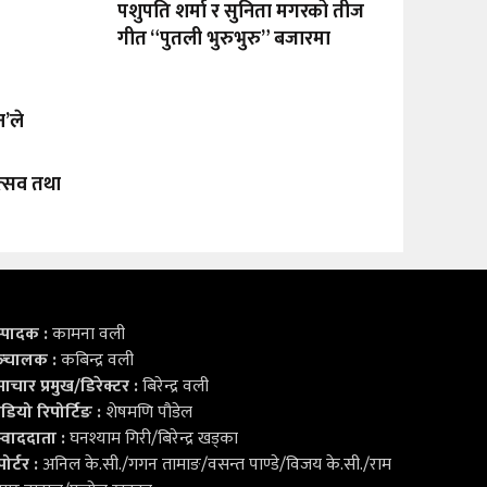
पशुपति शर्मा र सुनिता मगरको तीज
गीत “पुतली भुरुभुरु” बजारमा
न’ले
त्सव तथा
्पादक :
कामना वली
्‍चालक :
कबिन्द्र वली
ाचार प्रमुख/डिरेक्टर :
बिरेन्द्र वली
डियो
रिपोर्टिङ :
शेषमणि पौडेल
्वाददाता :
घनश्याम गिरी/बिरेन्द्र खड्का
ोर्टर :
अनिल के.सी./गगन तामाङ/वसन्त पाण्डे/विजय के.सी./राम