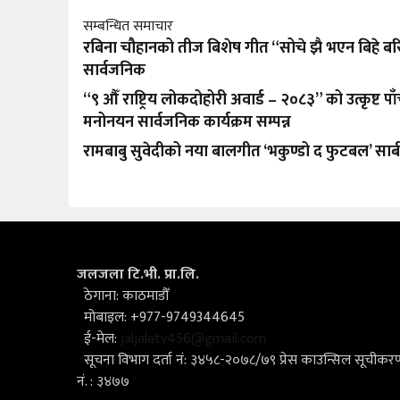
सम्बन्धित समाचार
रबिना चौहानको तीज बिशेष गीत “सोचे झै भएन बिहे बर
सार्वजनिक
“९ औँ राष्ट्रिय लोकदोहोरी अवार्ड – २०८३” को उत्कृष्ट पा
मनोनयन सार्वजनिक कार्यक्रम सम्पन्न
रामबाबु सुवेदीको नया बालगीत ‘भकुण्डो द फुटबल’ सार
जलजला टि.भी. प्रा.लि.
ठेगाना: काठमाडौँ
मोबाइल: +977-9749344645
ई-मेल:
jaljalatv456@gmail.com
सूचना विभाग दर्ता नं: ३४५८-२०७८/७९ प्रेस काउन्सिल सूचीकर
नं. : ३४७७