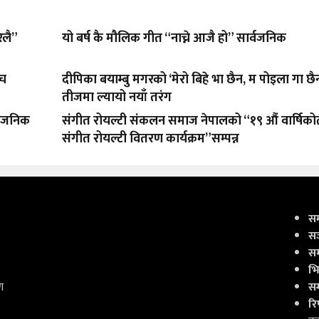
िलै”
यो बर्ष कै मौलिक गीत “नाच्ने आजै हो” सार्वजनिक
ँच
दीपिका बयाम्बु मगरको ‘मेरो बिहे भा छैन, म पोइला गा छै
तीजमा ल्यायो नयाँ तरंग
्बजनिक
संगीत रोयल्टी संकलन समाज नेपालको “१९ औं वार्षिको
संगीत रोयल्टी वितरण कार्यक्रम”सम्पन्न
सम
सञ
सम
भि
ण
सम
रिप