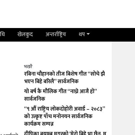
िधि
खेलकुद
अन्तर्राष्ट्रिय
थप
भखरै
रबिना चौहानको तीज बिशेष गीत “सोचे झै
भएन बिहे बरिलै” सार्वजनिक
यो बर्ष कै मौलिक गीत “नाच्ने आजै हो”
सार्वजनिक
“९ औँ राष्ट्रिय लोकदोहोरी अवार्ड – २०८३”
को उत्कृष्ट पाँच मनोनयन सार्वजनिक
कार्यक्रम सम्पन्न
दीपिका बयाम्बु मगरको ‘मेरो बिहे भा छैन, म