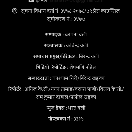
ई-मेल:
jaljalatv456@gmail.com
सूचना विभाग दर्ता नं: ३४५८-२०७८/७९ प्रेस काउन्सिल
सूचीकरण नं. : ३४७७
कामना वली
सम्पादक :
कबिन्द्र वली
सञ्‍चालक :
बिरेन्द्र वली
समाचार प्रमुख/डिरेक्टर :
शेषमणि पौडेल
भिडियो
रिपोर्टिङ :
घनश्याम गिरी/बिरेन्द्र खड्का
सम्वाददाता :
अनिल के.सी./गगन तामाङ/वसन्त पाण्डे/विजय के.सी./
रिपोर्टर :
राम कुमार दाहाल/प्रजोल खड्का
भरत वली
न्युज डेक्स
:
३३१५
पोष्‍टबक्स नं :