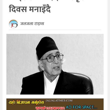
दिवस मनाइँदै
खेलकुद
अन्तर्राष्ट्रिय
जलजला टाइम्स
थप