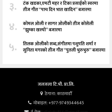
३.
टंक खडका,एमटी महर र टिका प्रसाईको स्वरमा
तीज गीत “पाच दिन भात खादिन” बजारमा
४.
कोमल ओली र सागर ओलीको तीज कोसेली
“झुम्का खस्यो” बजारमा
५.
तिलक ओलीको सब्द,संगीतमा पशुपति शर्मा र
सुनिता मगरको तीज गीत “पुतली भुरुभुरु” बजारमा
जलजला टि.भी. प्रा.लि.
ठेगाना: काठमाडौँ
मोबाइल: +977-9749344645