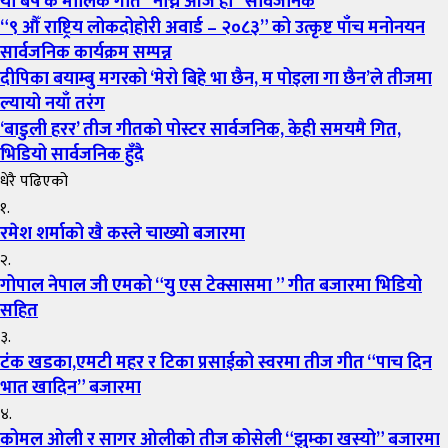
यो बर्ष कै मौलिक गीत “नाच्ने आजै हो” सार्वजनिक
“९ औँ राष्ट्रिय लोकदोहोरी अवार्ड – २०८३” को उत्कृष्ट पाँच मनोनयन
सार्वजनिक कार्यक्रम सम्पन्न
दीपिका बयाम्बु मगरको ‘मेरो बिहे भा छैन, म पोइला गा छैन’ले तीजमा
ल्यायो नयाँ तरंग
‘बाडुली हरर’ तीज गीतको पोस्टर सार्वजनिक, केही समयमै गित,
भिडियो सार्वजनिक हुँदै
धेरै पढिएको
१.
रमेश शर्माको खै कस्ले चाख्यो बजारमा
२.
गोपाल नेपाल जी एमको “यु एस टेक्सासमा ” गीत बजारमा भिडियो
सहित
३.
टंक खडका,एमटी महर र टिका प्रसाईको स्वरमा तीज गीत “पाच दिन
भात खादिन” बजारमा
४.
कोमल ओली र सागर ओलीको तीज कोसेली “झुम्का खस्यो” बजारमा