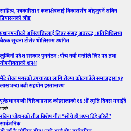
साहित्य, पत्रकारिता र कलाक्षेत्रलाई विकाससँग जोड्नुपर्ने सबिन
प्रियासनको जोड
प्रधानमन्त्रीको अभिव्यक्तिलाई लिएर संसद् अवरुद्ध : प्रतिनिधिसभा
बैठक सूचना टाँसेर भोलिसम्म स्थगित
लुम्बिनी प्रदेश सरकार पुनर्गठन : पाँच नयाँ मन्त्रीले लिए पद तथा
गोपनीयताको शपथ
मैटे रोका मगरको उपचारका लागि रोल्पा कोटगाउँले समाजद्वारा ११
लाखभन्दा बढी सहयोग हस्तान्तरण
पूर्वप्रधानमन्त्री गिरिजाप्रसाद कोइरालाको १६ औँ स्मृति दिवस मनाइँदै
भखरै
रबिना चौहानको तीज बिशेष गीत “सोचे झै भएन बिहे बरिलै”
सार्वजनिक