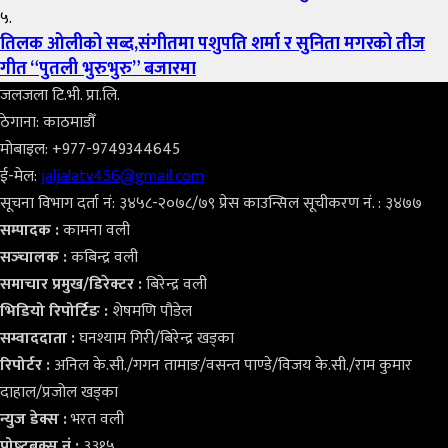
५.
तिलक ओलीको सब्द,संगीतमा पशुपति शर्मा र सुनिता मगरको तीज
गीत “पुतली भुरुभुरु” बजारमा
जलजला टि.भी. प्रा.लि.
ठेगाना: काठमाडौँ
मोबाइल: +977-9749344645
ई-मेल:
jaljalatv456@gmail.com
सूचना विभाग दर्ता नं: ३४५८-२०७८/७९ प्रेस काउन्सिल सूचीकरण नं. : ३४७७
सम्पादक :
कामना वली
सञ्‍चालक :
कबिन्द्र वली
समाचार प्रमुख/डिरेक्टर :
बिरेन्द्र वली
भिडियो
रिपोर्टिङ :
शेषमणि पौडेल
सम्वाददाता :
घनश्याम गिरी/बिरेन्द्र खड्का
रिपोर्टर :
अनिल के.सी./गगन तामाङ/वसन्त पाण्डे/विजय के.सी./राम कुमार
दाहाल/प्रजोल खड्का
न्युज डेक्स
:
भरत वली
पोष्‍टबक्स नं :
३३१५