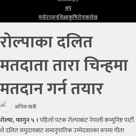
प्रविधि
थप
मनोरञ्‍जन
शिक्षा
कृषि
रोचक
लेख
खेलकुद
अन्तर्राष्ट्रिय
रोल्पाका दलित
थप
मतदाता तारा चिन्हमा
मनोरञ्‍जन
शिक्षा
मतदान गर्न तयार
कृषि
रोचक
अनिल खत्री
लेख
राेल्पा, फागुन ५ ।
पहिलो पटक रोल्पाबाट
नेपाली कम्युनिष्ट पार्टी
ले दलित समुदायबाट समानुपातिक उम्मेदवारका रूपमा
गीता