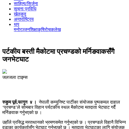
साहित्य/सिर्जना
सूचना प्रविधि
खेलकुद
अन्तर्राष्ट्रिय
थप
मनोरञ्‍जन
शिक्षा
कृषि
रोचक
लेख
पर्टकीय बस्ती मैकोटमा प्रचण्डको मर्निङवाकसँगै
जनभेटघाट
जलजला टाइम्स
रुकुम पूर्व,फागुन ४ ।
नेपाली कम्युनिष्ट पार्टीका संयोजक पुष्पकमल दाहाल
‘प्रचण्ड’ले सोमबार विहान पर्यटकीय स्थल मैकोटमा मतदाता भेटघाट गर्दै
मर्निङवाक गर्नुभएको छ ।
उहाँले प्रसिद्ध मस्तथानको भ्रमणसमेत गर्नुभएको छ । प्रचण्डले विहानै विभिन्न
वडाका कार्यकर्तासँग भेटघाट गर्नुभएको छ । मतदाता भेटघाटका लागि संयोजक