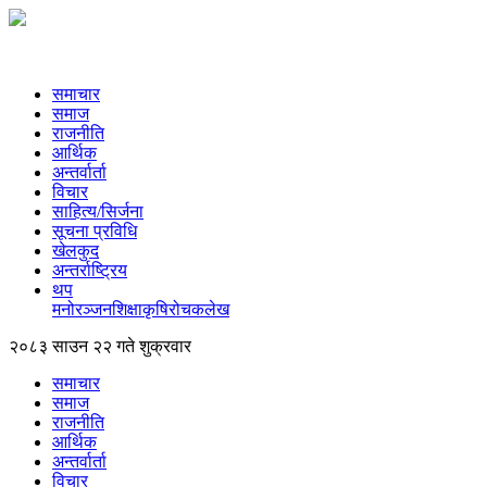
समाचार
समाज
राजनीति
आर्थिक
अन्तर्वार्ता
विचार
साहित्य/सिर्जना
सूचना प्रविधि
खेलकुद
अन्तर्राष्ट्रिय
थप
मनोरञ्‍जन
शिक्षा
कृषि
रोचक
लेख
२०८३ साउन २२ गते शुक्रवार
समाचार
समाज
राजनीति
आर्थिक
अन्तर्वार्ता
विचार