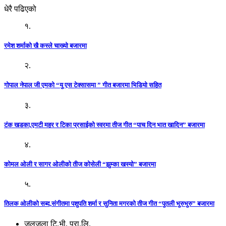
धेरै पढिएको
१.
रमेश शर्माको खै कस्ले चाख्यो बजारमा
२.
गोपाल नेपाल जी एमको “यु एस टेक्सासमा ” गीत बजारमा भिडियो सहित
३.
टंक खडका,एमटी महर र टिका प्रसाईको स्वरमा तीज गीत “पाच दिन भात खादिन” बजारमा
४.
कोमल ओली र सागर ओलीको तीज कोसेली “झुम्का खस्यो” बजारमा
५.
तिलक ओलीको सब्द,संगीतमा पशुपति शर्मा र सुनिता मगरको तीज गीत “पुतली भुरुभुरु” बजारमा
जलजला टि.भी. प्रा.लि.