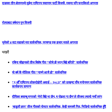
दाङका तीन क्षेत्रमध्ये दुईमा राष्ट्रिय स्वतन्त्र पार्टी विजयी, एकमा पनि फराकिलो अग्रता
रोल्पाबाट वर्षमान पुन विजयी
भुमेको ४ वटा वडाको मत सार्वजनिक, प्रचण्ड एक हजार मतले अग्रता
भखरै
रबिना चौहानको तीज बिशेष गीत “सोचे झै भएन बिहे बरिलै” सार्वजनिक
यो बर्ष कै मौलिक गीत “नाच्ने आजै हो” सार्वजनिक
“९ औँ राष्ट्रिय लोकदोहोरी अवार्ड – २०८३” को उत्कृष्ट पाँच मनोनयन सार्वजनिक
कार्यक्रम सम्पन्न
दीपिका बयाम्बु मगरको ‘मेरो बिहे भा छैन, म पोइला गा छैन’ले तीजमा ल्यायो नयाँ तरंग
‘बाडुली हरर’ तीज गीतको पोस्टर सार्वजनिक, केही समयमै गित, भिडियो सार्वजनिक हुँदै