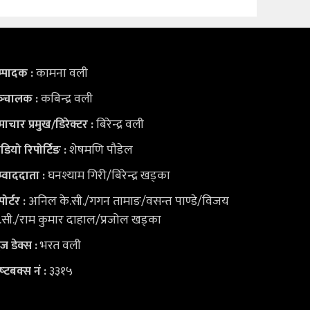
कामना वली
्पादक :
कबिन्द्र वली
्‍चालक :
बिरेन्द्र वली
ाचार प्रमुख/डिरेक्टर :
शेषमणि पौडेल
डियो
रिपोर्टिङ :
घनश्याम गिरी/बिरेन्द्र खड्का
्वाददाता :
अनिल के.सी./गगन तामाङ/वसन्त पाण्डे/विजय
पोर्टर :
.सी./राम कुमार दाहाल/प्रजोल खड्का
भरत वली
युज डेक्स
:
३३१५
ष्‍टबक्स नं :