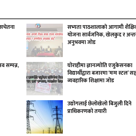
 सचेतना
सभ्यता पाठशालाकाे आगामी शैक्षि
योजना सार्वजनिक, खेलकुद र अन्तर्राष
अनुभवमा जोड
व सम्पन्न,
घोराहीमा ज्ञानज्योति एजुकेसनका
विद्यार्थीद्वारा बजारमा ‘मःम स्टल’ सञ
व्यवहारिक शिक्षामा जोड
उद्योगलाई छेलोखेलो बिजुली दिने
प्राधिकरणको तयारी