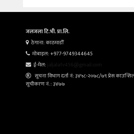
जलजला टि.भी. प्रा.लि.
ठेगाना: काठमाडौँ
मोबाइल: +977-9749344645
ई-मेल:
jaljalatv456@gmail.com
सूचना विभाग दर्ता नं: ३४५८-२०७८/७९ प्रेस काउन्सि
सूचीकरण नं. : ३४७७