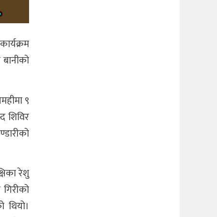
ार्यक्रम
े बानीको
लमहीमा ९
न्द शिविर
ण्डारीको
षिका रेशु
द गिरीको
को थियो।