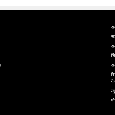
सम
सञ
सम
भि
ल
सम
रि
के
न्
पो