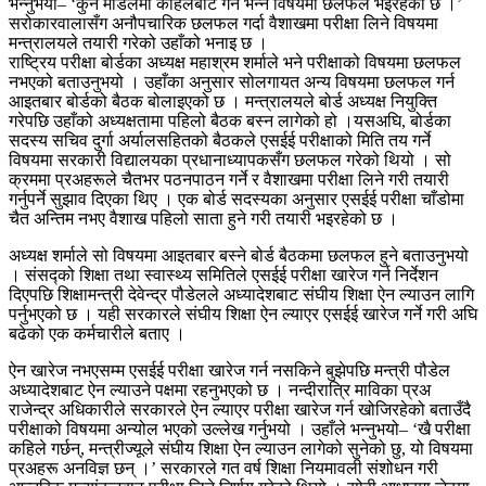
भन्नुभयो– ‘कुन मोडलमा कहिलेबाट गर्ने भन्ने विषयमा छलफल भइरहेको छ ।’
सरोकारवालासँग अनौपचारिक छलफल गर्दा वैशाखमा परीक्षा लिने विषयमा
मन्त्रालयले तयारी गरेको उहाँको भनाइ छ ।
राष्ट्रिय परीक्षा बोर्डका अध्यक्ष महाश्रम शर्माले भने परीक्षाको विषयमा छलफल
नभएको बताउनुभयो । उहाँका अनुसार सोलगायत अन्य विषयमा छलफल गर्न
आइतबार बोर्डको बैठक बोलाइएको छ । मन्त्रालयले बोर्ड अध्यक्ष नियुक्ति
गरेपछि उहाँको अध्यक्षतामा पहिलो बैठक बस्न लागेको हो ।यसअघि, बोर्डका
सदस्य सचिव दुर्गा अर्यालसहितको बैठकले एसईई परीक्षाको मिति तय गर्ने
विषयमा सरकारी विद्यालयका प्रधानाध्यापकसँग छलफल गरेको थियो । सो
क्रममा प्रअहरूले चैतभर पठनपाठन गर्ने र वैशाखमा परीक्षा लिने गरी तयारी
गर्नुपर्ने सुझाव दिएका थिए । एक बोर्ड सदस्यका अनुसार एसईई परीक्षा चाँडोमा
चैत अन्तिम नभए वैशाख पहिलो साता हुने गरी तयारी भइरहेको छ ।
अध्यक्ष शर्माले सो विषयमा आइतबार बस्ने बोर्ड बैठकमा छलफल हुने बताउनुभयो
। संसद्को शिक्षा तथा स्वास्थ्य समितिले एसईई परीक्षा खारेज गर्न निर्देशन
दिएपछि शिक्षामन्त्री देवेन्द्र पौडेलले अध्यादेशबाट संघीय शिक्षा ऐन ल्याउन लागि
पर्नुभएको छ । यही सरकारले संघीय शिक्षा ऐन ल्याएर एसईई खारेज गर्ने गरी अघि
बढेको एक कर्मचारीले बताए ।
ऐन खारेज नभएसम्म एसईई परीक्षा खारेज गर्न नसकिने बुझेपछि मन्त्री पौडेल
अध्यादेशबाट ऐन ल्याउने पक्षमा रहनुभएको छ । नन्दीरात्रि माविका प्रअ
राजेन्द्र अधिकारीले सरकारले ऐन ल्याएर परीक्षा खारेज गर्न खोजिरहेको बताउँदै
परीक्षाको विषयमा अन्योल भएको उल्लेख गर्नुभयो । उहाँले भन्नुभयो– ‘खै परीक्षा
कहिले गर्छन्, मन्त्रीज्यूले संघीय शिक्षा ऐन ल्याउन लागेको सुनेको छु, यो विषयमा
प्रअहरू अनविज्ञ छन् ।’ सरकारले गत वर्ष शिक्षा नियमावली संशोधन गरी