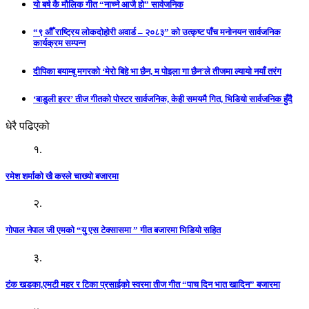
यो बर्ष कै मौलिक गीत “नाच्ने आजै हो” सार्वजनिक
“९ औँ राष्ट्रिय लोकदोहोरी अवार्ड – २०८३” को उत्कृष्ट पाँच मनोनयन सार्वजनिक
कार्यक्रम सम्पन्न
दीपिका बयाम्बु मगरको ‘मेरो बिहे भा छैन, म पोइला गा छैन’ले तीजमा ल्यायो नयाँ तरंग
‘बाडुली हरर’ तीज गीतको पोस्टर सार्वजनिक, केही समयमै गित, भिडियो सार्वजनिक हुँदै
धेरै पढिएको
१.
रमेश शर्माको खै कस्ले चाख्यो बजारमा
२.
गोपाल नेपाल जी एमको “यु एस टेक्सासमा ” गीत बजारमा भिडियो सहित
३.
टंक खडका,एमटी महर र टिका प्रसाईको स्वरमा तीज गीत “पाच दिन भात खादिन” बजारमा