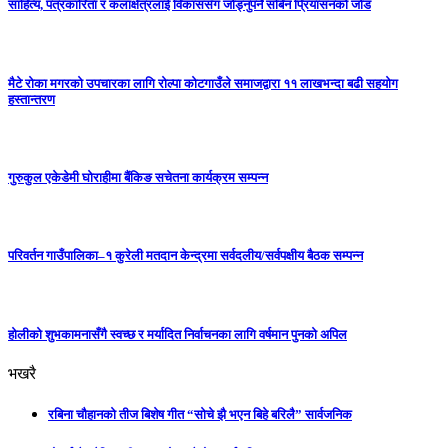
साहित्य, पत्रकारिता र कलाक्षेत्रलाई विकाससँग जोड्नुपर्ने सबिन प्रियासनको जोड
मैटे रोका मगरको उपचारका लागि रोल्पा कोटगाउँले समाजद्वारा ११ लाखभन्दा बढी सहयोग
हस्तान्तरण
गुरुकुल एकेडेमी घोराहीमा बैंकिङ सचेतना कार्यक्रम सम्पन्न
परिवर्तन गाउँपालिका–१ कुरेली मतदान केन्द्रमा सर्वदलीय/सर्वपक्षीय बैठक सम्पन्न
होलीको शुभकामनासँगै स्वच्छ र मर्यादित निर्वाचनका लागि वर्षमान पुनको अपिल
भखरै
रबिना चौहानको तीज बिशेष गीत “सोचे झै भएन बिहे बरिलै” सार्वजनिक