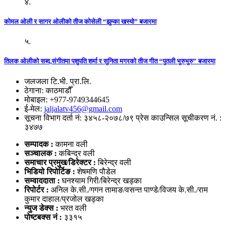
४.
कोमल ओली र सागर ओलीको तीज कोसेली “झुम्का खस्यो” बजारमा
५.
तिलक ओलीको सब्द,संगीतमा पशुपति शर्मा र सुनिता मगरको तीज गीत “पुतली भुरुभुरु” बजारमा
जलजला टि.भी. प्रा.लि.
ठेगाना: काठमाडौँ
मोबाइल: +977-9749344645
ई-मेल:
jaljalatv456@gmail.com
सूचना विभाग दर्ता नं: ३४५८-२०७८/७९ प्रेस काउन्सिल सूचीकरण नं. :
३४७७
सम्पादक :
कामना वली
सञ्‍चालक :
कबिन्द्र वली
समाचार प्रमुख/डिरेक्टर :
बिरेन्द्र वली
भिडियो
रिपोर्टिङ :
शेषमणि पौडेल
सम्वाददाता :
घनश्याम गिरी/बिरेन्द्र खड्का
रिपोर्टर :
अनिल के.सी./गगन तामाङ/वसन्त पाण्डे/विजय के.सी./राम
कुमार दाहाल/प्रजोल खड्का
न्युज डेक्स
:
भरत वली
पोष्‍टबक्स नं :
३३१५