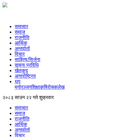
समाचार
समाज
राजनीति
आर्थिक
अन्तर्वार्ता
विचार
साहित्य/सिर्जना
सूचना प्रविधि
खेलकुद
अन्तर्राष्ट्रिय
थप
मनोरञ्‍जन
शिक्षा
कृषि
रोचक
लेख
२०८३ साउन २२ गते शुक्रवार
समाचार
समाज
राजनीति
आर्थिक
अन्तर्वार्ता
विचार