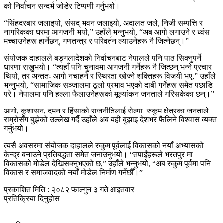
को निर्वाचन सन्दर्भ जोडेर टिप्पणी गर्नुभयो।
“
सिंहदरबार
जलाइयो, संसद् भवन जलाइयो, अदालत जले, निजी सम्पत्ति र
नागरिकका घरमा आगजनी भयो,” उहाँले भन्नुभयो, “अब आगो लगाउने र ध्वंस
मच्चाउनेहरू हार्नेछन्, गणतन्त्र र परिवर्तन ल्याउनेहरू नै जित्नेछन्।”
संयोजक दाहालले बङ्गलादेशको निर्वाचनबाट नेपालले पनि पाठ सिक्नुपर्ने
धारणा राख्नुभयो। “त्यहाँ पनि चुनावमा आगजनी गर्नेहरू नै जित्छन् भन्ने प्रचार
थियो, तर अन्ततः आगो नचाहने र स्थिरता खोज्ने शक्तिहरू विजयी भए,” उहाँले
भन्नुभयो, “सामाजिक सञ्जालमा ठूलो प्रभाव भएको दाबी गर्नेहरू समेत पछाडि
परे। नेपालमा पनि हल्ला फैलाउनेहरूको मूल्यांकन जनताले गरिसकेका छन्।”
आगो, कुशासन, दमन र हिंसाको राजनीतिलाई रोल्पा–रुकुम क्षेत्रका जनताले
राम्रोसँग बुझेको उल्लेख गर्दै उहाँले अब यही बुझाइ देशभर फैलिने विश्वास व्यक्त
गर्नुभयो।
त्यसै अवसरमा संयोजक दाहालले रुकुम पूर्वलाई विकासको नयाँ अभ्यासको
केन्द्र बनाउने प्रतिबद्धता समेत जनाउनुभयो। “तपाईंहरूले
भरतपुर
मा
विकासको मोडेल देखिसक्नुभएको छ,” उहाँले भन्नुभयो, “अब रुकुम पूर्वमा पनि
विकास र समाजवादको नयाँ मोडेल निर्माण गर्नेछौँ।”
प्रकाशित मिति : २०८२ फाल्गुन ३ गते आइतवार
प्रतिक्रिया दिनुहोस