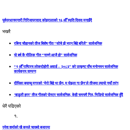
पूर्वप्रधानमन्त्री गिरिजाप्रसाद कोइरालाको १६ औँ स्मृति दिवस मनाइँदै
भखरै
रबिना चौहानको तीज बिशेष गीत “सोचे झै भएन बिहे बरिलै” सार्वजनिक
यो बर्ष कै मौलिक गीत “नाच्ने आजै हो” सार्वजनिक
“९ औँ राष्ट्रिय लोकदोहोरी अवार्ड – २०८३” को उत्कृष्ट पाँच मनोनयन सार्वजनिक
कार्यक्रम सम्पन्न
दीपिका बयाम्बु मगरको ‘मेरो बिहे भा छैन, म पोइला गा छैन’ले तीजमा ल्यायो नयाँ तरंग
‘बाडुली हरर’ तीज गीतको पोस्टर सार्वजनिक, केही समयमै गित, भिडियो सार्वजनिक हुँदै
धेरै पढिएको
१.
रमेश शर्माको खै कस्ले चाख्यो बजारमा