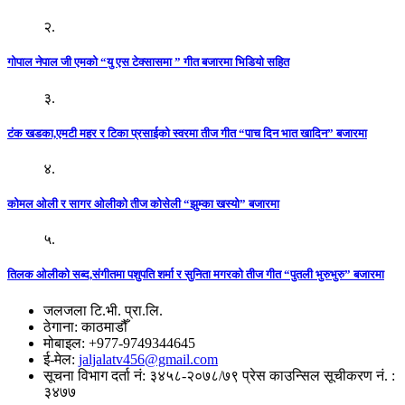
२.
गोपाल नेपाल जी एमको “यु एस टेक्सासमा ” गीत बजारमा भिडियो सहित
३.
टंक खडका,एमटी महर र टिका प्रसाईको स्वरमा तीज गीत “पाच दिन भात खादिन” बजारमा
४.
कोमल ओली र सागर ओलीको तीज कोसेली “झुम्का खस्यो” बजारमा
५.
तिलक ओलीको सब्द,संगीतमा पशुपति शर्मा र सुनिता मगरको तीज गीत “पुतली भुरुभुरु” बजारमा
जलजला टि.भी. प्रा.लि.
ठेगाना: काठमाडौँ
मोबाइल: +977-9749344645
ई-मेल:
jaljalatv456@gmail.com
सूचना विभाग दर्ता नं: ३४५८-२०७८/७९ प्रेस काउन्सिल सूचीकरण नं. :
३४७७