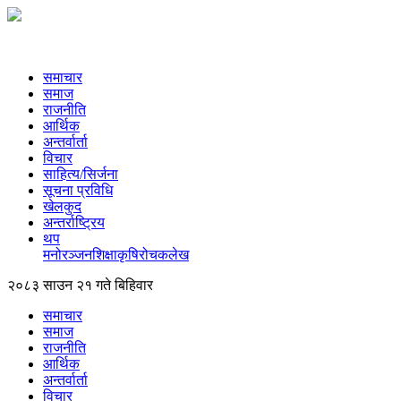
समाचार
समाज
राजनीति
आर्थिक
अन्तर्वार्ता
विचार
साहित्य/सिर्जना
सूचना प्रविधि
खेलकुद
अन्तर्राष्ट्रिय
थप
मनोरञ्‍जन
शिक्षा
कृषि
रोचक
लेख
२०८३ साउन २१ गते बिहिवार
समाचार
समाज
राजनीति
आर्थिक
अन्तर्वार्ता
विचार