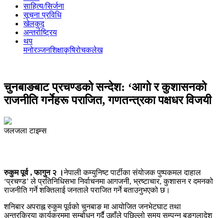
साहित्य/सिर्जना
सूचना प्रविधि
खेलकुद
अन्तर्राष्ट्रिय
थप
मनोरञ्‍जन
शिक्षा
कृषि
रोचक
लेख
चुनबाङबाट प्रचण्डको सन्देश: ‘आगो र कुशासनको
राजनीति गर्नेहरू पराजित, गणतन्त्रका पक्षधर विजयी
जलजला टाइम्स
रुकुम पूर्व
, फागुन २ ।
नेपाली कम्युनिष्ट पार्टी
का संयोजक
पुष्पकमल दाहाल
‘प्रचण्ड’
ले प्रतिनिधिसभा निर्वाचनमा आगजनी, भ्रष्टाचार, कुशासन र दमनको
राजनीति गर्ने शक्तिलाई जनताले पराजित गर्ने बताउनुभएको छ।
शनिबार अपराह्न रुकुम पूर्वको
चुनबाङ
मा आयोजित जनभेटघाट तथा
अन्तरक्रिया कार्यक्रममा सम्बोधन गर्दै उहाँले पछिल्लो समय सम्पन्न
बङ्गलादेश