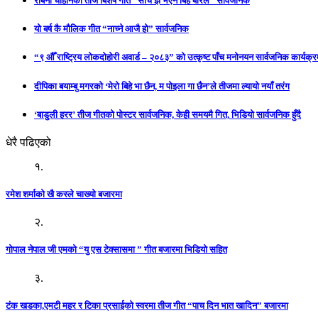
रबिना चौहानको तीज बिशेष गीत “सोचे झै भएन बिहे बरिलै” सार्वजनिक
यो बर्ष कै मौलिक गीत “नाच्ने आजै हो” सार्वजनिक
“९ औँ राष्ट्रिय लोकदोहोरी अवार्ड – २०८३” को उत्कृष्ट पाँच मनोनयन सार्वजनिक कार्यक्रम
दीपिका बयाम्बु मगरको ‘मेरो बिहे भा छैन, म पोइला गा छैन’ले तीजमा ल्यायो नयाँ तरंग
‘बाडुली हरर’ तीज गीतको पोस्टर सार्वजनिक, केही समयमै गित, भिडियो सार्वजनिक हुँदै
धेरै पढिएको
१.
रमेश शर्माको खै कस्ले चाख्यो बजारमा
२.
गोपाल नेपाल जी एमको “यु एस टेक्सासमा ” गीत बजारमा भिडियो सहित
३.
टंक खडका,एमटी महर र टिका प्रसाईको स्वरमा तीज गीत “पाच दिन भात खादिन” बजारमा