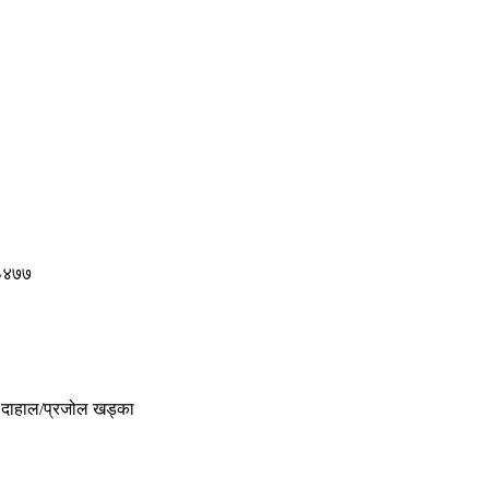
 ३४७७
र दाहाल/प्रजोल खड्का