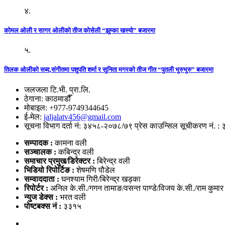
४.
कोमल ओली र सागर ओलीको तीज कोसेली “झुम्का खस्यो” बजारमा
५.
तिलक ओलीको सब्द,संगीतमा पशुपति शर्मा र सुनिता मगरको तीज गीत “पुतली भुरुभुरु” बजारमा
जलजला टि.भी. प्रा.लि.
ठेगाना: काठमाडौँ
मोबाइल: +977-9749344645
ई-मेल:
jaljalatv456@gmail.com
सूचना विभाग दर्ता नं: ३४५८-२०७८/७९ प्रेस काउन्सिल सूचीकरण नं. :
सम्पादक :
कामना वली
सञ्‍चालक :
कबिन्द्र वली
समाचार प्रमुख/डिरेक्टर :
बिरेन्द्र वली
भिडियो
रिपोर्टिङ :
शेषमणि पौडेल
सम्वाददाता :
घनश्याम गिरी/बिरेन्द्र खड्का
रिपोर्टर :
अनिल के.सी./गगन तामाङ/वसन्त पाण्डे/विजय के.सी./राम कुमा
न्युज डेक्स
:
भरत वली
पोष्‍टबक्स नं :
३३१५