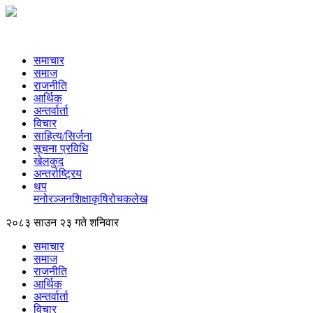
समाचार
समाज
राजनीति
आर्थिक
अन्तर्वार्ता
विचार
साहित्य/सिर्जना
सूचना प्रविधि
खेलकुद
अन्तर्राष्ट्रिय
थप
मनोरञ्‍जन
शिक्षा
कृषि
रोचक
लेख
२०८३ साउन २३ गते शनिवार
समाचार
समाज
राजनीति
आर्थिक
अन्तर्वार्ता
विचार