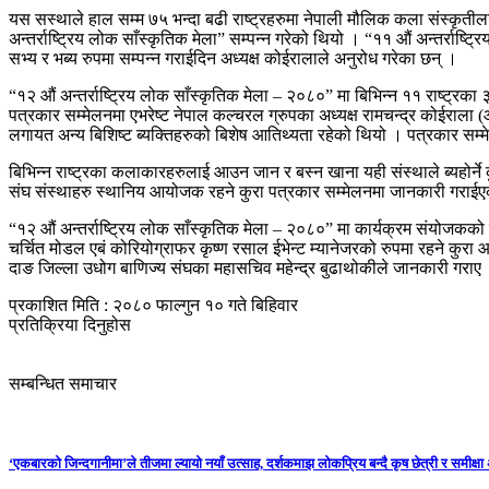
यस सस्थाले हाल सम्म ७५ भन्दा बढी राष्ट्रहरुमा नेपाली मौलिक कला संस्कृतीलाई
अन्तर्राष्ट्रिय लोक साँस्कृतिक मेला” सम्पन्न गरेको थियो । “११ औं अन्तर्राष्
सभ्य र भब्य रुपमा सम्पन्न गराईदिन अध्यक्ष कोईरालाले अनुरोध गरेका छन् ।
“१२ औं अन्तर्राष्ट्रिय लोक साँस्कृतिक मेला – २०८०” मा बिभिन्न ११ राष्ट्
पत्रकार सम्मेलनमा एभरेष्ट नेपाल कल्चरल ग्रुपका अध्यक्ष रामचन्द्र कोईराला 
लगायत अन्य बिशिष्ट ब्यक्तिहरुको बिशेष आतिथ्यता रहेको थियो । पत्रकार सम्म
बिभिन्न राष्ट्रका कलाकारहरुलाई आउन जान र बस्न खाना यही संस्थाले ब्यहोर्न
संघ संस्थाहरु स्थानिय आयोजक रहने कुरा पत्रकार सम्मेलनमा जानकारी गराई
“१२ औं अन्तर्राष्ट्रिय लोक साँस्कृतिक मेला – २०८०” मा कार्यक्रम संयोजकको रुपम
चर्चित मोडल एबं कोरियोग्राफर कृष्ण रसाल ईभेन्ट म्यानेजरको रुपमा रहने कुर
दाङ जिल्ला उधोग बाणिज्य संघका महासचिव महेन्द्र बुढाथोकीले जानकारी गराए
प्रकाशित मिति : २०८० फाल्गुन १० गते बिहिवार
प्रतिक्रिया दिनुहोस
सम्बन्धित समाचार
‘एकबारको जिन्दगानीमा’ले तीजमा ल्यायो नयाँ उत्साह, दर्शकमाझ लोकप्रिय बन्दै कृष छेत्री र समीक्ष