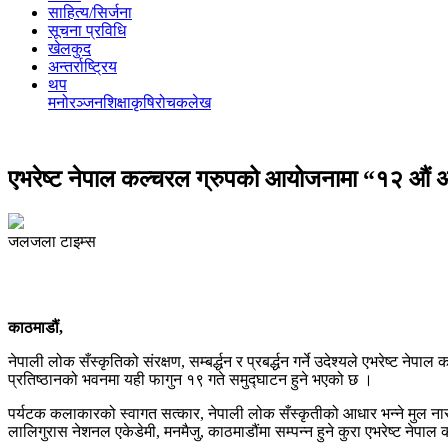
साहित्य/सिर्जना
सूचना प्रविधि
खेलकुद
अन्तर्राष्ट्रिय
थप
मनोरञ्‍जन
शिक्षा
कृषि
रोचक
लेख
एभरेष्ट नेपाल कल्चरल ग्रुपको आयोजनामा “१२ औं अन्त
जलजला टाइम्स
काठमाडौं,
नेपाली लोक सँस्कृतिको संरक्षण, सम्बर्द्धन र प्रबर्द्धन गर्ने उदेश्यले एभरेष्ट न
प्रतिष्ठानको भवनमा यही फागुन १९ गते समुद्घाटन हुने भएको छ ।
पर्यटक कलाकारको स्वागत सत्कार, नेपाली लोक सँस्कृतीको आधार भन्ने मुल नारा
लालिगुरास नेशनल एकेडेमी, मनमैजु, काठमाडौंमा सम्पन्न हुने कुरा एभरेष्ट नेपा