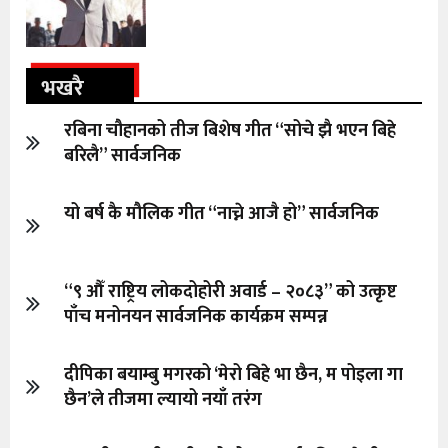
भखरै
रबिना चौहानको तीज बिशेष गीत “सोचे झै भएन बिहे
बरिलै” सार्वजनिक
यो बर्ष कै मौलिक गीत “नाच्ने आजै हो” सार्वजनिक
“९ औँ राष्ट्रिय लोकदोहोरी अवार्ड – २०८३” को उत्कृष्ट
पाँच मनोनयन सार्वजनिक कार्यक्रम सम्पन्न
दीपिका बयाम्बु मगरको ‘मेरो बिहे भा छैन, म पोइला गा
छैन’ले तीजमा ल्यायो नयाँ तरंग