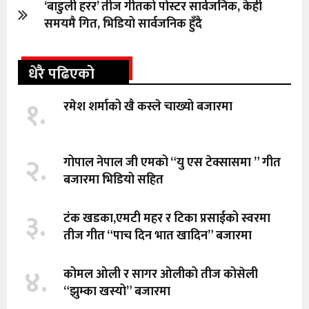
‘बाडुली हरर’ तीज गीतको पोस्टर सार्वजनिक, केही
समयमै गित, भिडियो सार्वजनिक हुँदै
धेरै पढिएको
१.
रमेश शर्माको खै कस्ले चाख्यो बजारमा
२.
गोपाल नेपाल जी एमको “यु एस टेक्सासमा ” गीत
बजारमा भिडियो सहित
३.
टंक खडका,एमटी महर र टिका प्रसाईको स्वरमा
तीज गीत “पाच दिन भात खादिन” बजारमा
४.
कोमल ओली र सागर ओलीको तीज कोसेली
“झुम्का खस्यो” बजारमा