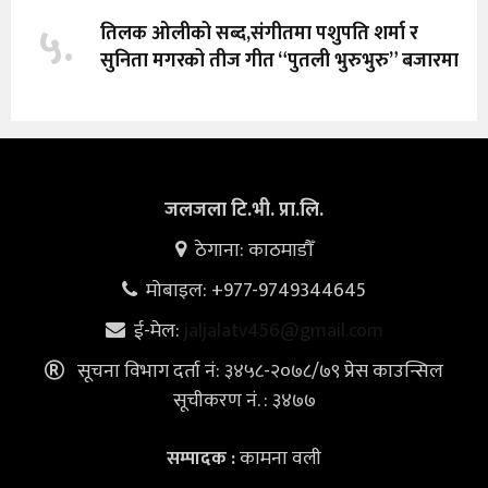
५.
तिलक ओलीको सब्द,संगीतमा पशुपति शर्मा र
सुनिता मगरको तीज गीत “पुतली भुरुभुरु” बजारमा
जलजला टि.भी. प्रा.लि.
ठेगाना: काठमाडौँ
मोबाइल: +977-9749344645
ई-मेल:
jaljalatv456@gmail.com
सूचना विभाग दर्ता नं: ३४५८-२०७८/७९ प्रेस काउन्सिल
सूचीकरण नं. : ३४७७
कामना वली
सम्पादक :