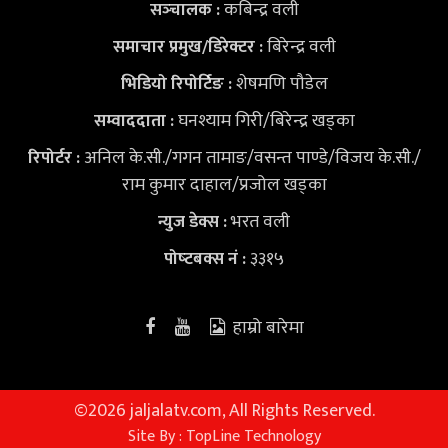
कबिन्द्र वली
सञ्‍चालक :
बिरेन्द्र वली
समाचार प्रमुख/डिरेक्टर :
शेषमणि पौडेल
भिडियो
रिपोर्टिङ :
घनश्याम गिरी/बिरेन्द्र खड्का
सम्वाददाता :
अनिल के.सी./गगन तामाङ/वसन्त पाण्डे/विजय के.सी./
रिपोर्टर :
राम कुमार दाहाल/प्रजोल खड्का
भरत वली
न्युज डेक्स
:
३३१५
पोष्‍टबक्स नं :
हाम्रो बारेमा
©
2026 jaljalatv.com, All Rights Reserved.
Site By :
TopLine Technology