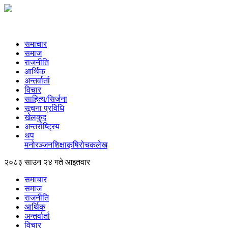
समाचार
समाज
राजनीति
आर्थिक
अन्तर्वार्ता
विचार
साहित्य/सिर्जना
सूचना प्रविधि
खेलकुद
अन्तर्राष्ट्रिय
थप
मनोरञ्‍जन
शिक्षा
कृषि
रोचक
लेख
२०८३ साउन २४ गते आइतवार
समाचार
समाज
राजनीति
आर्थिक
अन्तर्वार्ता
विचार