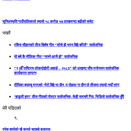
सुनिलस्मृति गाउँपालिकाले ल्यायो ५८ करोड ५७ लाखभन्दा बढीको बजेट
भखरै
रबिना चौहानको तीज बिशेष गीत “सोचे झै भएन बिहे बरिलै” सार्वजनिक
यो बर्ष कै मौलिक गीत “नाच्ने आजै हो” सार्वजनिक
“९ औँ राष्ट्रिय लोकदोहोरी अवार्ड – २०८३” को उत्कृष्ट पाँच मनोनयन सार्वजनिक
कार्यक्रम सम्पन्न
दीपिका बयाम्बु मगरको ‘मेरो बिहे भा छैन, म पोइला गा छैन’ले तीजमा ल्यायो नयाँ तरंग
‘बाडुली हरर’ तीज गीतको पोस्टर सार्वजनिक, केही समयमै गित, भिडियो सार्वजनिक हुँदै
धेरै पढिएको
१.
रमेश शर्माको खै कस्ले चाख्यो बजारमा