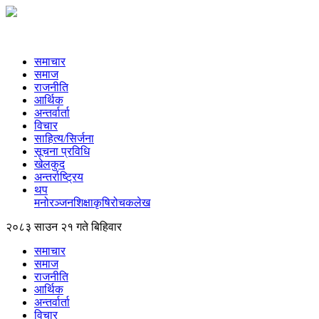
समाचार
समाज
राजनीति
आर्थिक
अन्तर्वार्ता
विचार
साहित्य/सिर्जना
सूचना प्रविधि
खेलकुद
अन्तर्राष्ट्रिय
थप
मनोरञ्‍जन
शिक्षा
कृषि
रोचक
लेख
२०८३ साउन २१ गते बिहिवार
समाचार
समाज
राजनीति
आर्थिक
अन्तर्वार्ता
विचार