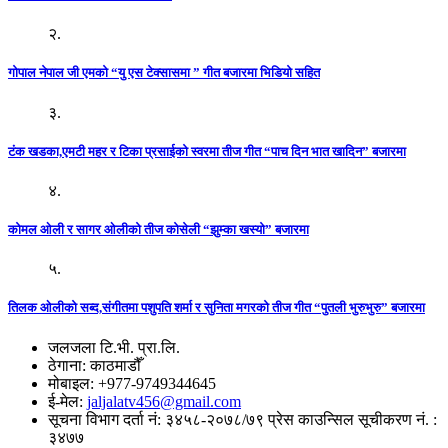
२.
गोपाल नेपाल जी एमको “यु एस टेक्सासमा ” गीत बजारमा भिडियो सहित
३.
टंक खडका,एमटी महर र टिका प्रसाईको स्वरमा तीज गीत “पाच दिन भात खादिन” बजारमा
४.
कोमल ओली र सागर ओलीको तीज कोसेली “झुम्का खस्यो” बजारमा
५.
तिलक ओलीको सब्द,संगीतमा पशुपति शर्मा र सुनिता मगरको तीज गीत “पुतली भुरुभुरु” बजारमा
जलजला टि.भी. प्रा.लि.
ठेगाना: काठमाडौँ
मोबाइल: +977-9749344645
ई-मेल:
jaljalatv456@gmail.com
सूचना विभाग दर्ता नं: ३४५८-२०७८/७९ प्रेस काउन्सिल सूचीकरण नं. :
३४७७