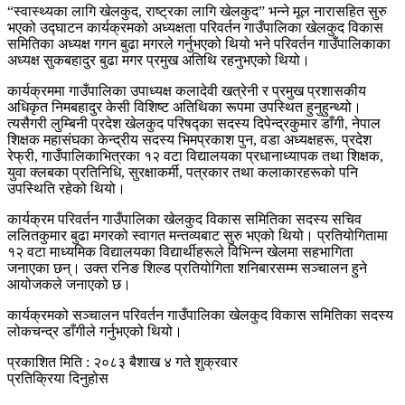
“स्वास्थ्यका लागि खेलकुद, राष्ट्रका लागि खेलकुद” भन्ने मूल नारासहित सुरु
भएको उद्घाटन कार्यक्रमको अध्यक्षता परिवर्तन गाउँपालिका खेलकुद विकास
समितिका अध्यक्ष गगन बुढा मगरले गर्नुभएको थियो भने परिवर्तन गाउँपालिकाका
अध्यक्ष सुकबहादुर बुढा मगर प्रमुख अतिथि रहनुभएको थियो।
कार्यक्रममा गाउँपालिका उपाध्यक्ष कलादेवी खत्रेनी र प्रमुख प्रशासकीय
अधिकृत निमबहादुर केसी विशिष्ट अतिथिका रूपमा उपस्थित हुनुहुन्थ्यो।
त्यसैगरी लुम्बिनी प्रदेश खेलकुद परिषद्का सदस्य दिपेन्द्रकुमार डाँगी, नेपाल
शिक्षक महासंघका केन्द्रीय सदस्य भिमप्रकाश पुन, वडा अध्यक्षहरू, प्रदेश
रेफ्री, गाउँपालिकाभित्रका १२ वटा विद्यालयका प्रधानाध्यापक तथा शिक्षक,
युवा क्लबका प्रतिनिधि, सुरक्षाकर्मी, पत्रकार तथा कलाकारहरूको पनि
उपस्थिति रहेको थियो।
कार्यक्रम परिवर्तन गाउँपालिका खेलकुद विकास समितिका सदस्य सचिव
ललितकुमार बुढा मगरको स्वागत मन्तव्यबाट सुरु भएको थियो। प्रतियोगितामा
१२ वटा माध्यमिक विद्यालयका विद्यार्थीहरूले विभिन्न खेलमा सहभागिता
जनाएका छन्। उक्त रनिङ शिल्ड प्रतियोगिता शनिबारसम्म सञ्चालन हुने
आयोजकले जनाएको छ।
कार्यक्रमको सञ्चालन परिवर्तन गाउँपालिका खेलकुद विकास समितिका सदस्य
लोकचन्द्र डाँगीले गर्नुभएको थियो।
प्रकाशित मिति : २०८३ बैशाख ४ गते शुक्रवार
प्रतिक्रिया दिनुहोस