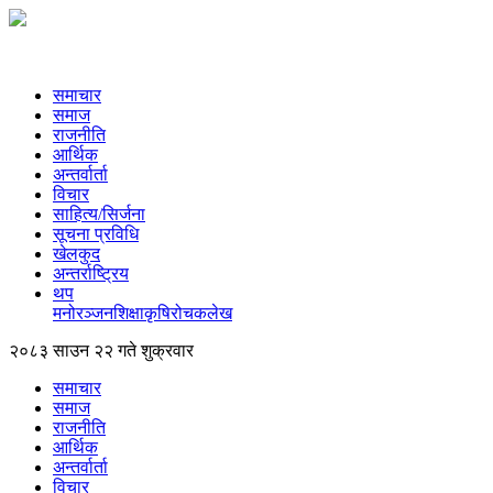
समाचार
समाज
राजनीति
आर्थिक
अन्तर्वार्ता
विचार
साहित्य/सिर्जना
सूचना प्रविधि
खेलकुद
अन्तर्राष्ट्रिय
थप
मनोरञ्‍जन
शिक्षा
कृषि
रोचक
लेख
२०८३ साउन २२ गते शुक्रवार
समाचार
समाज
राजनीति
आर्थिक
अन्तर्वार्ता
विचार