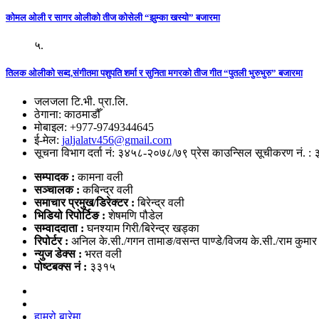
कोमल ओली र सागर ओलीको तीज कोसेली “झुम्का खस्यो” बजारमा
५.
तिलक ओलीको सब्द,संगीतमा पशुपति शर्मा र सुनिता मगरको तीज गीत “पुतली भुरुभुरु” बजारमा
जलजला टि.भी. प्रा.लि.
ठेगाना: काठमाडौँ
मोबाइल: +977-9749344645
ई-मेल:
jaljalatv456@gmail.com
सूचना विभाग दर्ता नं: ३४५८-२०७८/७९ प्रेस काउन्सिल सूचीकरण नं. :
सम्पादक :
कामना वली
सञ्‍चालक :
कबिन्द्र वली
समाचार प्रमुख/डिरेक्टर :
बिरेन्द्र वली
भिडियो
रिपोर्टिङ :
शेषमणि पौडेल
सम्वाददाता :
घनश्याम गिरी/बिरेन्द्र खड्का
रिपोर्टर :
अनिल के.सी./गगन तामाङ/वसन्त पाण्डे/विजय के.सी./राम कुमा
न्युज डेक्स
:
भरत वली
पोष्‍टबक्स नं :
३३१५
हाम्रो बारेमा