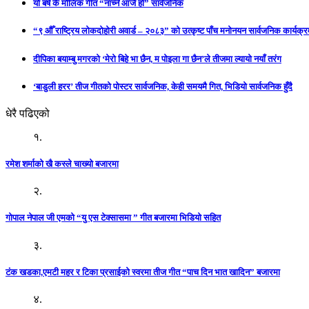
यो बर्ष कै मौलिक गीत “नाच्ने आजै हो” सार्वजनिक
“९ औँ राष्ट्रिय लोकदोहोरी अवार्ड – २०८३” को उत्कृष्ट पाँच मनोनयन सार्वजनिक कार्यक्रम
दीपिका बयाम्बु मगरको ‘मेरो बिहे भा छैन, म पोइला गा छैन’ले तीजमा ल्यायो नयाँ तरंग
‘बाडुली हरर’ तीज गीतको पोस्टर सार्वजनिक, केही समयमै गित, भिडियो सार्वजनिक हुँदै
धेरै पढिएको
१.
रमेश शर्माको खै कस्ले चाख्यो बजारमा
२.
गोपाल नेपाल जी एमको “यु एस टेक्सासमा ” गीत बजारमा भिडियो सहित
३.
टंक खडका,एमटी महर र टिका प्रसाईको स्वरमा तीज गीत “पाच दिन भात खादिन” बजारमा
४.