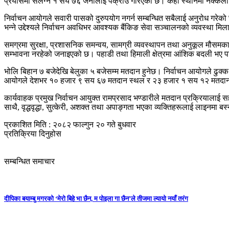
प्रयासमा संलग्न १ सय ७६ जनालाई पक्राउ गरिएको छ। केही स्थानमा नक्कली तथा श
निर्वाचन आयोग
ले सवारी पासको दुरुपयोग नगर्न सम्बन्धित सबैलाई अनुरोध गरेक
भन्ने उद्देश्यले निर्वाचन अवधिभर आवश्यक बैंकिङ सेवा सञ्चालनको व्यवस्था म
समग्रमा सुरक्षा, प्रशासनिक समन्वय, सामग्री व्यवस्थापन तथा अनुकूल मौसमका
सम्भावना नरहेको जनाइएको छ। पहाडी तथा हिमाली क्षेत्रमा आंशिक बदली भए पन
भोलि बिहान ७ बजेदेखि बेलुका ५ बजेसम्म मतदान हुनेछ।
निर्वाचन आयोग
ले ढुक
आयोगले देशभर १० हजार ९ सय ६७ मतदान स्थल र २३ हजार १ सय १२ मतदान क
कार्यवाहक प्रमुख निर्वाचन आयुक्त
रामप्रसाद भण्डारी
ले मतदान प्रक्रियालाई स
साथै, वृद्धवृद्धा, सुत्केरी, अशक्त तथा अपाङ्गता भएका व्यक्तिहरूलाई लाइनमा ब
प्रकाशित मिति : २०८२ फाल्गुन २० गते बुधवार
प्रतिक्रिया दिनुहोस
सम्बन्धित समाचार
दीपिका बयाम्बु मगरको ‘मेरो बिहे भा छैन, म पोइला गा छैन’ले तीजमा ल्यायो नयाँ तरंग