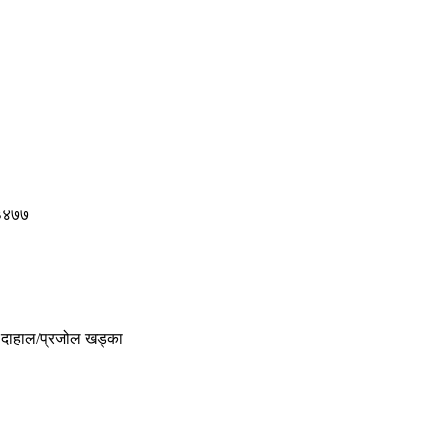
 ३४७७
र दाहाल/प्रजोल खड्का