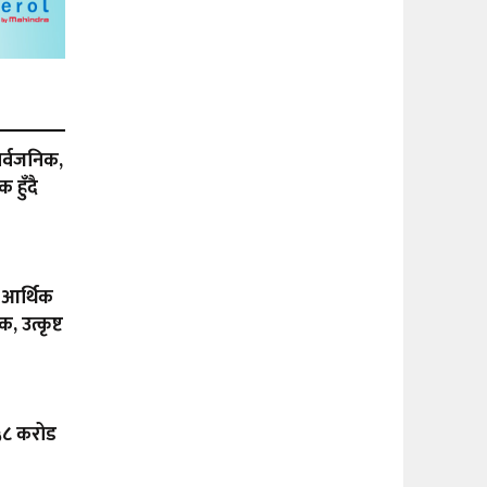
ार्वजनिक,
 हुँदै
 आर्थिक
, उत्कृष्ट
 ५८ करोड