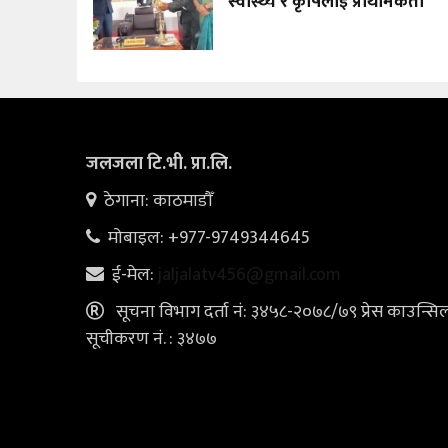
स्वास्थ्य र कृषिलाई प्राथमिकता
जलजला टि.भी. प्रा.लि.
ठेगाना: काठमाडौँ
मोबाइल: +977-9749344645
ई-मेल:
jaljalatv456@gmail.com
सूचना विभाग दर्ता नं: ३४५८-२०७८/७९ प्रेस काउन्सि
सूचीकरण नं. : ३४७७