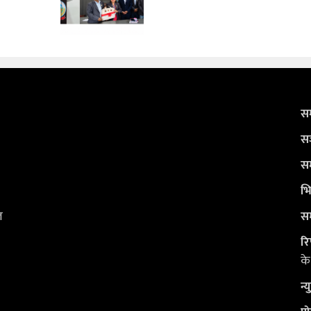
सम
सञ
सम
भि
ल
सम
रि
के
न्