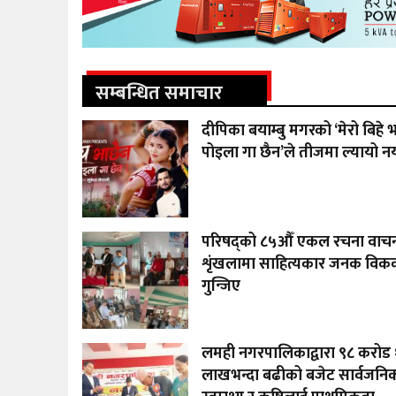
सम्बन्धित समाचार
दीपिका बयाम्बु मगरको ‘मेरो बिहे भ
पोइला गा छैन’ले तीजमा ल्यायो नय
परिषद्को ८५औँ एकल रचना वाच
शृंखलामा साहित्यकार जनक विक
गुन्जिए
लमही नगरपालिकाद्वारा ९८ करोड
लाखभन्दा बढीको बजेट सार्वजनिक: