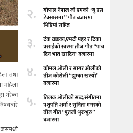
२.
गोपाल नेपाल जी एमको “यु एस
टेक्सासमा ” गीत बजारमा
भिडियो सहित
३.
टंक खडका,एमटी महर र टिका
प्रसाईको स्वरमा तीज गीत “पाच
दिन भात खादिन” बजारमा
४.
कोमल ओली र सागर ओलीको
हिला तथा
तीज कोसेली “झुम्का खस्यो”
बजारमा
था महिला
रा गरेका
५.
तिलक ओलीको सब्द,संगीतमा
 विषयबारे
पशुपति शर्मा र सुनिता मगरको
तीज गीत “पुतली भुरुभुरु”
बजारमा
 जसमध्ये