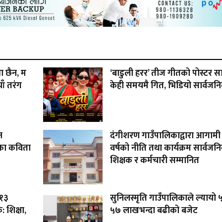
ा छैन, म
‘बाडुली हरर’ तीज गीतको पोस्टर स
ाँ तरंग
केही समयमै गित, भिडियो सार्वजनिक
न
दंगीशरण गाउँपालिकाद्वारा आगामी
का कविता
वर्षको नीति तथा कार्यक्रम सार्वजनिक
शिक्षक र कर्मचारी सम्मानित
 १३
सुनिलस्मृति गाउँपालिकाले ल्यायो
 शिक्षा,
५७ लाखभन्दा बढीको बजेट