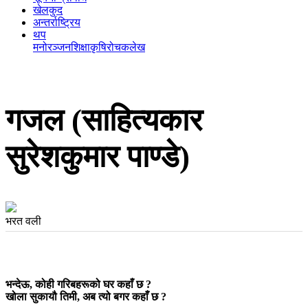
खेलकुद
अन्तर्राष्ट्रिय
थप
मनोरञ्‍जन
शिक्षा
कृषि
रोचक
लेख
गजल (साहित्यकार
सुरेशकुमार पाण्डे)
भरत वली
भन्देऊ, कोही गरिबहरूको घर कहाँ छ ?
खोला सुकायौ तिमी, अब त्यो बगर कहाँ छ ?