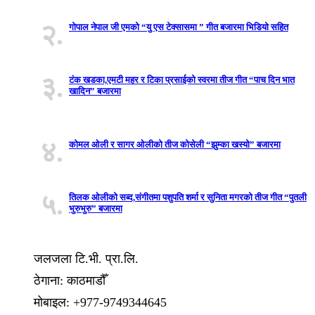
२.
गोपाल नेपाल जी एमको “यु एस टेक्सासमा ” गीत बजारमा भिडियो सहित
३.
टंक खडका,एमटी महर र टिका प्रसाईको स्वरमा तीज गीत “पाच दिन भात
खादिन” बजारमा
४.
कोमल ओली र सागर ओलीको तीज कोसेली “झुम्का खस्यो” बजारमा
५.
तिलक ओलीको सब्द,संगीतमा पशुपति शर्मा र सुनिता मगरको तीज गीत “पुतली
भुरुभुरु” बजारमा
जलजला टि.भी. प्रा.लि.
ठेगाना: काठमाडौँ
मोबाइल: +977-9749344645