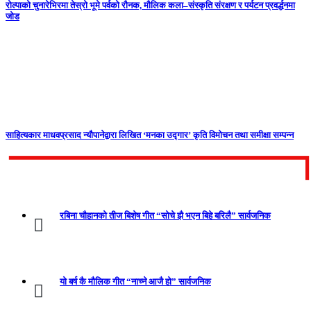
रोल्पाको चुनारेभिरमा तेस्रो भूमे पर्वको रौनक, मौलिक कला–संस्कृति संरक्षण र पर्यटन प्रवर्द्धनमा
जोड
साहित्यकार माधवप्रसाद न्यौपानेद्वारा लिखित ‘मनका उद्गार’ कृति विमोचन तथा समीक्षा सम्पन्न
भखरै
रबिना चौहानको तीज बिशेष गीत “सोचे झै भएन बिहे बरिलै” सार्वजनिक
यो बर्ष कै मौलिक गीत “नाच्ने आजै हो” सार्वजनिक