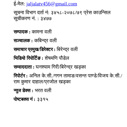
ई-मेल:
jaljalatv456@gmail.com
सूचना विभाग दर्ता नं: ३४५८-२०७८/७९ प्रेस काउन्सिल
सूचीकरण नं. : ३४७७
कामना वली
सम्पादक :
कबिन्द्र वली
सञ्‍चालक :
बिरेन्द्र वली
समाचार प्रमुख/डिरेक्टर :
शेषमणि पौडेल
भिडियो
रिपोर्टिङ :
घनश्याम गिरी/बिरेन्द्र खड्का
सम्वाददाता :
अनिल के.सी./गगन तामाङ/वसन्त पाण्डे/विजय के.सी./
रिपोर्टर :
राम कुमार दाहाल/प्रजोल खड्का
भरत वली
न्युज डेक्स
:
३३१५
पोष्‍टबक्स नं :
हाम्रो बारेमा