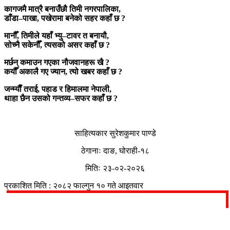
कागजमै मात्रै बनाउँछौ तिमी नगरपालिका,
डाँडा–पाखा, पखेरामा बनेको सहर कहाँ छ ?
मानौँ, तिमीले यहाँ भ्यु–टावर त बनायौ,
सोच्नै सकेनौँ, त्यसको असर कहाँ छ ?
मर्छन् कमाउन गएका नौजवानहरू खै ?
कयौँ अकालै गए ज्यान, त्यो खबर कहाँ छ ?
जन्म्याैँ तराई, पहाड र हिमालमा नेपाली,
थाहा छैन उसको गन्तव्य–सफर कहाँ छ ?
साहित्यकार सुरेशकुमार पाण्डे
ठेगानाः दाङ, घोराही-१८
मितिः २३-०२-२०२६
प्रकाशित मिति : २०८२ फाल्गुन १० गते आइतवार
प्रतिक्रिया दिनुहोस