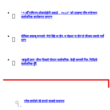
“९ औँ राष्ट्रिय लोकदोहोरी अवार्ड – २०८३” को उत्कृष्ट पाँच मनोनयन
सार्वजनिक कार्यक्रम सम्पन्न
दीपिका बयाम्बु मगरको ‘मेरो बिहे भा छैन, म पोइला गा छैन’ले तीजमा ल्यायो नयाँ
तरंग
‘बाडुली हरर’ तीज गीतको पोस्टर सार्वजनिक, केही समयमै गित, भिडियो
सार्वजनिक हुँदै
धेरै पढिएको
१.
रमेश शर्माको खै कस्ले चाख्यो बजारमा