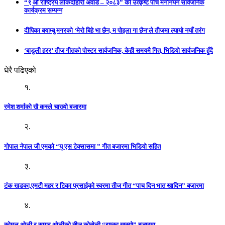
“९ औँ राष्ट्रिय लोकदोहोरी अवार्ड – २०८३” को उत्कृष्ट पाँच मनोनयन सार्वजनिक
कार्यक्रम सम्पन्न
दीपिका बयाम्बु मगरको ‘मेरो बिहे भा छैन, म पोइला गा छैन’ले तीजमा ल्यायो नयाँ तरंग
‘बाडुली हरर’ तीज गीतको पोस्टर सार्वजनिक, केही समयमै गित, भिडियो सार्वजनिक हुँदै
धेरै पढिएको
१.
रमेश शर्माको खै कस्ले चाख्यो बजारमा
२.
गोपाल नेपाल जी एमको “यु एस टेक्सासमा ” गीत बजारमा भिडियो सहित
३.
टंक खडका,एमटी महर र टिका प्रसाईको स्वरमा तीज गीत “पाच दिन भात खादिन” बजारमा
४.
कोमल ओली र सागर ओलीको तीज कोसेली “झुम्का खस्यो” बजारमा