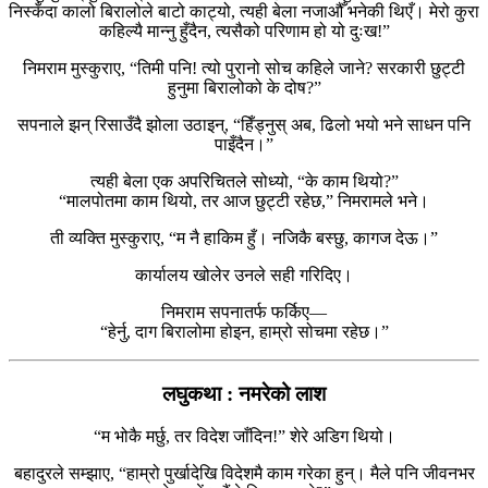
निस्कँदा कालो बिरालोले बाटो काट्यो, त्यही बेला नजाऔँ भनेकी थिएँ। मेरो कुरा
कहिल्यै मान्नु हुँदैन, त्यसैको परिणाम हो यो दुःख!”
निमराम मुस्कुराए, “तिमी पनि! त्यो पुरानो सोच कहिले जाने? सरकारी छुट्टी
हुनुमा बिरालोको के दोष?”
सपनाले झन् रिसाउँदै झोला उठाइन्, “हिँड्नुस् अब, ढिलो भयो भने साधन पनि
पाइँदैन।”
त्यही बेला एक अपरिचितले सोध्यो, “के काम थियो?”
“मालपोतमा काम थियो, तर आज छुट्टी रहेछ,” निमरामले भने।
ती व्यक्ति मुस्कुराए, “म नै हाकिम हुँ। नजिकै बस्छु, कागज देऊ।”
कार्यालय खोलेर उनले सही गरिदिए।
निमराम सपनातर्फ फर्किए—
“हेर्नु, दाग बिरालोमा होइन, हाम्रो सोचमा रहेछ।”
लघुकथा : नमरेको लाश
“म भोकै मर्छु, तर विदेश जाँदिन!” शेरे अडिग थियो।
बहादुरले सम्झाए, “हाम्रो पुर्खादेखि विदेशमै काम गरेका हुन्। मैले पनि जीवनभर