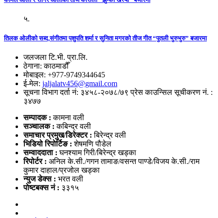
५.
तिलक ओलीको सब्द,संगीतमा पशुपति शर्मा र सुनिता मगरको तीज गीत “पुतली भुरुभुरु” बजारमा
जलजला टि.भी. प्रा.लि.
ठेगाना: काठमाडौँ
मोबाइल: +977-9749344645
ई-मेल:
jaljalatv456@gmail.com
सूचना विभाग दर्ता नं: ३४५८-२०७८/७९ प्रेस काउन्सिल सूचीकरण नं. :
३४७७
सम्पादक :
कामना वली
सञ्‍चालक :
कबिन्द्र वली
समाचार प्रमुख/डिरेक्टर :
बिरेन्द्र वली
भिडियो
रिपोर्टिङ :
शेषमणि पौडेल
सम्वाददाता :
घनश्याम गिरी/बिरेन्द्र खड्का
रिपोर्टर :
अनिल के.सी./गगन तामाङ/वसन्त पाण्डे/विजय के.सी./राम
कुमार दाहाल/प्रजोल खड्का
न्युज डेक्स
:
भरत वली
पोष्‍टबक्स नं :
३३१५