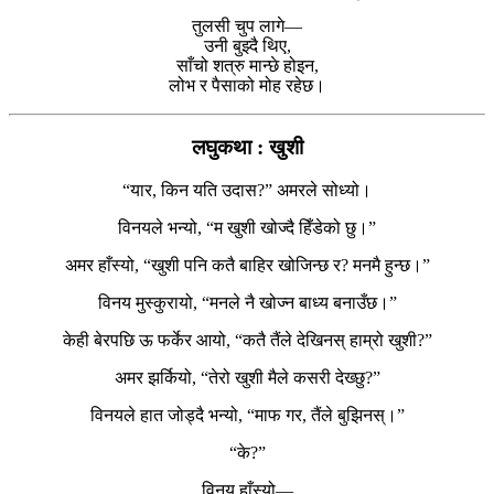
तुलसी चुप लागे—
उनी बुझ्दै थिए,
साँचो शत्रु मान्छे होइन,
लोभ र पैसाको मोह रहेछ।
लघुकथा : खुशी
“यार, किन यति उदास?” अमरले सोध्यो।
विनयले भन्यो, “म खुशी खोज्दै हिँडेको छु।”
अमर हाँस्यो, “खुशी पनि कतै बाहिर खोजिन्छ र? मनमै हुन्छ।”
विनय मुस्कुरायो, “मनले नै खोज्न बाध्य बनाउँछ।”
केही बेरपछि ऊ फर्केर आयो, “कतै तैंले देखिनस् हाम्रो खुशी?”
अमर झर्कियो, “तेरो खुशी मैले कसरी देख्छु?”
विनयले हात जोड्दै भन्यो, “माफ गर, तैंले बुझिनस्।”
“के?”
विनय हाँस्यो—