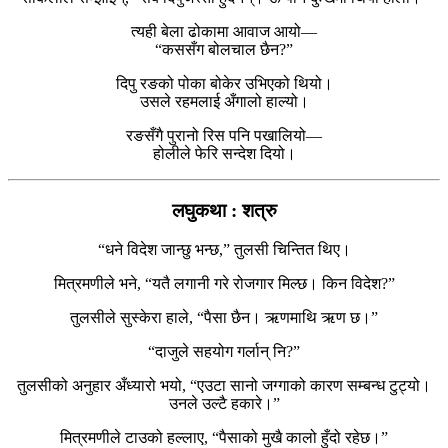
त्यही बेला ढोकामा आवाज आयो—
“कससँग बोलचाल छैन?”
दिपु रङको पोका बोकेर उभिएको थियो।
उसले रहमलाई अँगालो हाल्यो।
रङसँगै पुरानो रिस पनि पखालियो—
होलीले फेरि सन्देश दियो।
लघुकथा : शत्रु
“धने विदेश जान्छु भन्छ,” तुलसी चिन्तित थिए।
मित्रमणीले भने, “यतै लगानी गरे रोजगार मिल्छ। किन विदेश?”
तुलसीले सुस्केरा हाले, “पैसा छैन। ऋणमाथि ऋण छ।”
“दाजुले सहयोग गर्लान् नि?”
तुलसीको अनुहार अँध्यारो भयो, “एउटा सानो जग्गाको कारण सम्बन्ध टुट्यो।
उनले उल्टै हकारे।”
मित्रमणीले टाउको हल्लाए, “पैसाको मुखै कालो हुँदो रहेछ।”