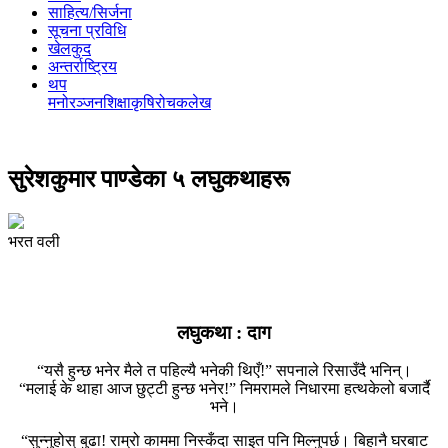
साहित्य/सिर्जना
सूचना प्रविधि
खेलकुद
अन्तर्राष्ट्रिय
थप
मनोरञ्‍जन
शिक्षा
कृषि
रोचक
लेख
सुरेशकुमार पाण्डेका ५ लघुकथाहरू
भरत वली
लघुकथा : दाग
“यसै हुन्छ भनेर मैले त पहिल्यै भनेकी थिएँ!” सपनाले रिसाउँदै भनिन्।
“मलाई के थाहा आज छुट्टी हुन्छ भनेर!” निमरामले निधारमा हत्थकेलो बजार्दै
भने।
“सुन्‍नुहोस् बुढा! राम्रो काममा निस्कँदा साइत पनि मिल्नुपर्छ। बिहानै घरबाट