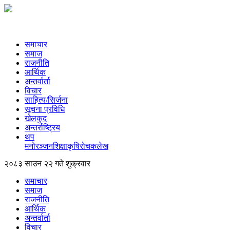
समाचार
समाज
राजनीति
आर्थिक
अन्तर्वार्ता
विचार
साहित्य/सिर्जना
सूचना प्रविधि
खेलकुद
अन्तर्राष्ट्रिय
थप
मनोरञ्‍जन
शिक्षा
कृषि
रोचक
लेख
२०८३ साउन २२ गते शुक्रवार
समाचार
समाज
राजनीति
आर्थिक
अन्तर्वार्ता
विचार