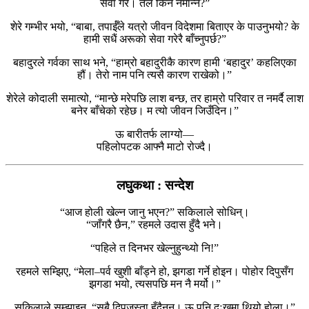
सेवा गरें। तैंले किन नमान्ने?”
शेरे गम्भीर भयो, “बाबा, तपाईँले यत्रो जीवन विदेशमा बिताएर के पाउनुभयो? के
हामी सधैं अरूको सेवा गरेरै बाँच्नुपर्छ?”
बहादुरले गर्वका साथ भने, “हाम्रो बहादुरीकै कारण हामी ‘बहादुर’ कहलिएका
हौं। तेरो नाम पनि त्यसै कारण राखेको।”
शेरेले कोदाली समात्यो, “मान्छे मरेपछि लाश बन्छ, तर हाम्रो परिवार त नमर्दै लाश
बनेर बाँचेको रहेछ। म त्यो जीवन जिउँदिन।”
ऊ बारीतर्फ लाग्यो—
पहिलोपटक आफ्नै माटो रोज्दै।
लघुकथा : सन्देश
“आज होली खेल्न जानु भएन?” सकिलाले सोधिन्।
“जाँगरै छैन,” रहमले उदास हुँदै भने।
“पहिले त दिनभर खेल्नुहुन्थ्यो नि!”
रहमले सम्झिए, “मेला–पर्व खुशी बाँड्ने हो, झगडा गर्ने होइन। पोहोर दिपुसँग
झगडा भयो, त्यसपछि मन नै मर्यो।”
सकिलाले सम्झाइन्, “सबै दिपुजस्ता हुँदैनन्। ऊ पनि दुःखमा थियो होला।”