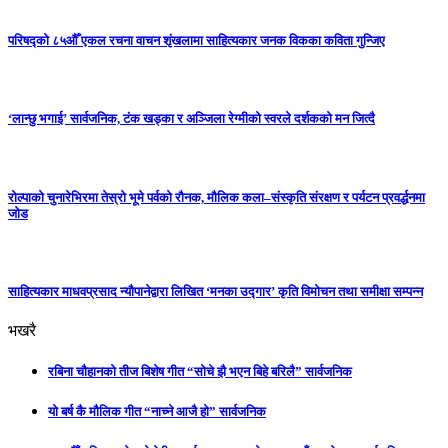
परिषद्को ८५औँ एकल रचना वाचन शृंखलामा साहित्यकार जनक विकका कविता गुन्जिए
‘लान्छु भगाई’ सार्वजनिक, टंक खड्का र अञ्जिला रेग्मीको स्वरले दर्शकको मन जित्दै
रोल्पाको चुनारेभिरमा तेस्रो भूमे पर्वको रौनक, मौलिक कला–संस्कृति संरक्षण र पर्यटन प्रवर्द्धनमा
जोड
साहित्यकार माधवप्रसाद न्यौपानेद्वारा लिखित ‘मनका उद्गार’ कृति विमोचन तथा समीक्षा सम्पन्न
भखरै
रबिना चौहानको तीज बिशेष गीत “सोचे झै भएन बिहे बरिलै” सार्वजनिक
यो बर्ष कै मौलिक गीत “नाच्ने आजै हो” सार्वजनिक