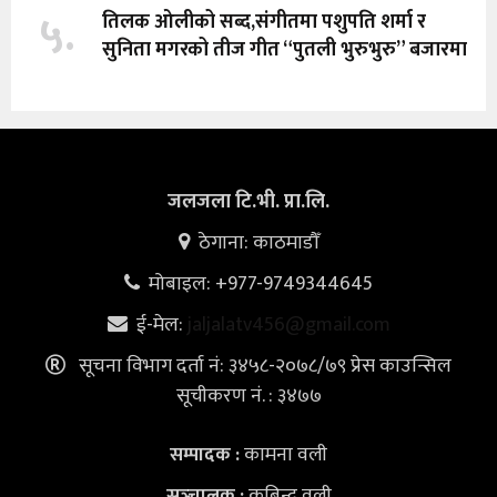
५.
तिलक ओलीको सब्द,संगीतमा पशुपति शर्मा र
सुनिता मगरको तीज गीत “पुतली भुरुभुरु” बजारमा
जलजला टि.भी. प्रा.लि.
ठेगाना: काठमाडौँ
मोबाइल: +977-9749344645
ई-मेल:
jaljalatv456@gmail.com
सूचना विभाग दर्ता नं: ३४५८-२०७८/७९ प्रेस काउन्सिल
सूचीकरण नं. : ३४७७
कामना वली
सम्पादक :
कबिन्द्र वली
सञ्‍चालक :