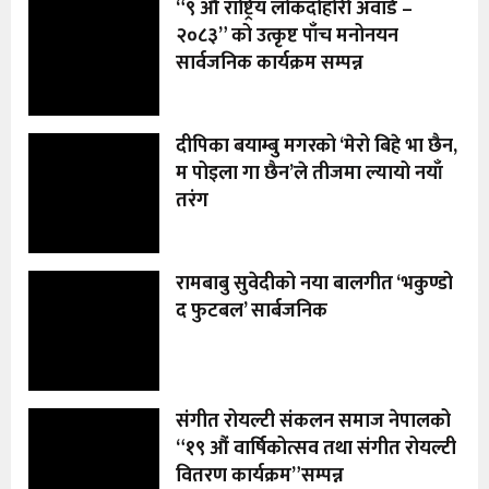
“९ औँ राष्ट्रिय लोकदोहोरी अवार्ड –
२०८३” को उत्कृष्ट पाँच मनोनयन
सार्वजनिक कार्यक्रम सम्पन्न
दीपिका बयाम्बु मगरको ‘मेरो बिहे भा छैन,
म पोइला गा छैन’ले तीजमा ल्यायो नयाँ
तरंग
रामबाबु सुवेदीको नया बालगीत ‘भकुण्डो
द फुटबल’ सार्बजनिक
संगीत रोयल्टी संकलन समाज नेपालको
“१९ औं वार्षिकोत्सव तथा संगीत रोयल्टी
वितरण कार्यक्रम”सम्पन्न