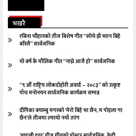
भखरै
रबिना चौहानको तीज बिशेष गीत “सोचे झै भएन बिहे
बरिलै” सार्वजनिक
यो बर्ष कै मौलिक गीत “नाच्ने आजै हो” सार्वजनिक
“९ औँ राष्ट्रिय लोकदोहोरी अवार्ड – २०८३” को उत्कृष्ट
पाँच मनोनयन सार्वजनिक कार्यक्रम सम्पन्न
दीपिका बयाम्बु मगरको ‘मेरो बिहे भा छैन, म पोइला गा
छैन’ले तीजमा ल्यायो नयाँ तरंग
‘बाडुली हरर’ तीज गीतको पोस्टर सार्वजनिक, केही