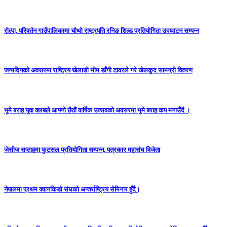
राेल्पा, परिवर्तन गाउँपालिकामा चौथो राष्ट्रपति रनिङ शिल्ड प्रतियोगिता उद्घाटन सम्पन्न
जन्मदिनको अवसरमा राष्ट्रिय खेलाडी भीम डाँगी टावरले गरे खेलकुद सामग्री वितरण
भूमे बराह युवा क्लबले आफ्नो छैठौं वार्षिक उत्सवको अवसरमा भूमे बराह कप मनाउँदै ।
जेसीज सप्ताहमा फुटसल प्रतियोगिता सम्पन्न, पत्रकार महासंघ विजेता
नेपालमा प्रथम क्वानकिडो संघको अन्तर्राष्ट्रिय सेमिनार हुँदै।