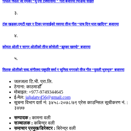
गोपाल नेपाल जी एमको “यु एस टेक्सासमा ” गीत बजारमा भिडियो सहित
३.
टंक खडका,एमटी महर र टिका प्रसाईको स्वरमा तीज गीत “पाच दिन भात खादिन” बजारमा
४.
कोमल ओली र सागर ओलीको तीज कोसेली “झुम्का खस्यो” बजारमा
५.
तिलक ओलीको सब्द,संगीतमा पशुपति शर्मा र सुनिता मगरको तीज गीत “पुतली भुरुभुरु” बजारमा
जलजला टि.भी. प्रा.लि.
ठेगाना: काठमाडौँ
मोबाइल: +977-9749344645
ई-मेल:
jaljalatv456@gmail.com
सूचना विभाग दर्ता नं: ३४५८-२०७८/७९ प्रेस काउन्सिल सूचीकरण नं. :
३४७७
सम्पादक :
कामना वली
सञ्‍चालक :
कबिन्द्र वली
समाचार प्रमुख/डिरेक्टर :
बिरेन्द्र वली