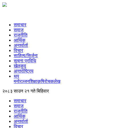
समाचार
समाज
राजनीति
आर्थिक
अन्तर्वार्ता
विचार
साहित्य/सिर्जना
सूचना प्रविधि
खेलकुद
अन्तर्राष्ट्रिय
थप
मनोरञ्‍जन
शिक्षा
कृषि
रोचक
लेख
२०८३ साउन २१ गते बिहिवार
समाचार
समाज
राजनीति
आर्थिक
अन्तर्वार्ता
विचार