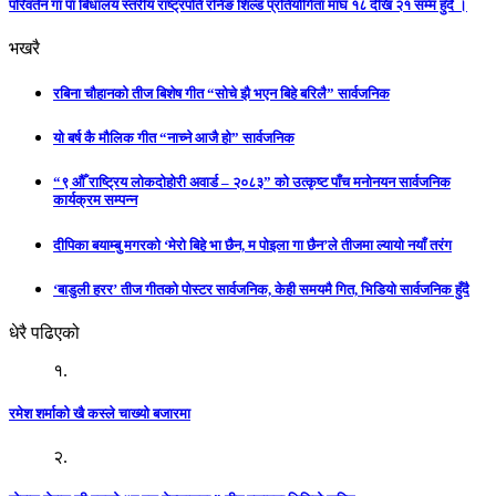
परिवर्तन गा पा बिधालय स्तरीय राष्ट्रपति रनिङ शिल्ड प्रतियोगिता माघ १८ देखि २१ सम्म हुँदै ।
भखरै
रबिना चौहानको तीज बिशेष गीत “सोचे झै भएन बिहे बरिलै” सार्वजनिक
यो बर्ष कै मौलिक गीत “नाच्ने आजै हो” सार्वजनिक
“९ औँ राष्ट्रिय लोकदोहोरी अवार्ड – २०८३” को उत्कृष्ट पाँच मनोनयन सार्वजनिक
कार्यक्रम सम्पन्न
दीपिका बयाम्बु मगरको ‘मेरो बिहे भा छैन, म पोइला गा छैन’ले तीजमा ल्यायो नयाँ तरंग
‘बाडुली हरर’ तीज गीतको पोस्टर सार्वजनिक, केही समयमै गित, भिडियो सार्वजनिक हुँदै
धेरै पढिएको
१.
रमेश शर्माको खै कस्ले चाख्यो बजारमा
२.