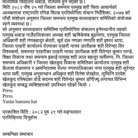
माध्यमिक विद्यालय थबाङ, रोल्पामा हुने भएको छ l
मिति २०८२ पौष २५ गते जिल्ला समन्वय प्रमुख श्री सिता आचार्यको
अध्यक्षतामा राष्ट्रपति रनिङ शिल्ड प्रतियोगिता संचान निर्देशिका, २०७७ को
पाँचौ संशोधन अनुसार जिल्ला समन्वय प्रमुख सल्लाहकार समितिको संयोजक
रहने व्यवस्था छ।
सो अनुसार सल्लाहकार समितिमा प्रतियोगिता संचालन हुनेस्थानीय तहको
प्रमुख थबाङ गाउँपालिकाका अध्यक्ष श्री ऋषिकेशब बुढामगर, प्रमुख जिल्ला
अधिकारी श्री गंगाबहादुर क्षेत्री, सूर्य दल गणका गणपति श्री इश्वर थापा,
जिल्ला प्रहरी कार्यालय रोल्पाका प्रहरी नायव उपरीक्षक श्री विरेन्द्र विर
विश्वकर्मा, सशस्त्र प्रहरीका प्रहरी नायव उपरीक्षक श्री दिपेन्द्र कुमार पाण्डे,
शिक्षा विकास तथा समन्वय इकाई प्रमुख श्री लाल बहादुर घर्तीमगर, नि. जिल्ला
समन्वय अधिकारी र जिल्ला खेलकुद विकास समितिका कार्यालय प्रमुख श्री
कैलाश रोकामगर र आमन्त्रितमा रोल्पा नगरपालिकाका नगर प्रमुख श्री सुरेन्द्र
थापा घर्ती, प्रमुख अनुसन्धान अधिकृत श्री दिनेश पोख्रेल, लुम्विनि प्रदेश
खेलकुद परिषदका वोर्ड सदस्य श्री दिपेन्द्र कुमार डाँगीज्यू लगायत विभिन्न
खेलकुद सम्बद्ध व्यक्तिहरुको उपस्थित रहेको थियो ।
Press
Press
Yaslai banunu hai
प्रकाशित मिति : २०८२ पुष २९ गते मङ्गलवार
प्रतिक्रिया दिनुहोस
सम्बन्धित समाचार