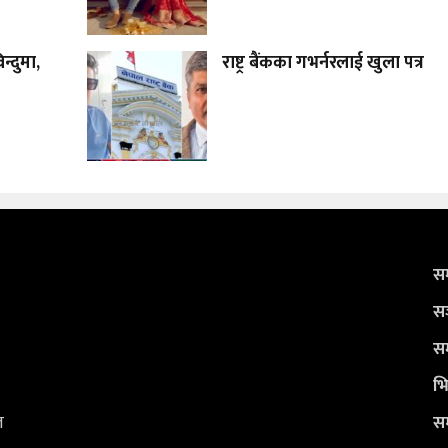
न्दुमा,
राष्ट्र बैंकका गभर्नरलाई खुला पत्र
सम
सञ
सम
भि
ल
सम