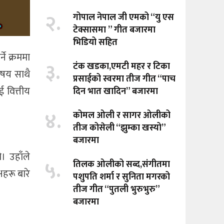
२.
गोपाल नेपाल जी एमको “यु एस
टेक्सासमा ” गीत बजारमा
भिडियो सहित
ने क्रममा
३.
टंक खडका,एमटी महर र टिका
िषय साथै
प्रसाईको स्वरमा तीज गीत “पाच
 वित्तीय
दिन भात खादिन” बजारमा
४.
कोमल ओली र सागर ओलीको
तीज कोसेली “झुम्का खस्यो”
बजारमा
। उहाँले
५.
तिलक ओलीको सब्द,संगीतमा
षहरू बारे
पशुपति शर्मा र सुनिता मगरको
तीज गीत “पुतली भुरुभुरु”
बजारमा