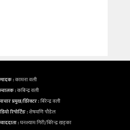
कामना वली
्पादक :
कबिन्द्र वली
्‍चालक :
बिरेन्द्र वली
ाचार प्रमुख/डिरेक्टर :
शेषमणि पौडेल
डियो
रिपोर्टिङ :
घनश्याम गिरी/बिरेन्द्र खड्का
्वाददाता :