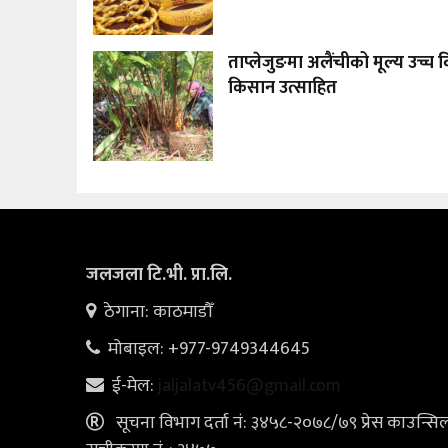
ताप्लेजुङमा अलैंचीको मूल्य उच्च वि
किसान उत्साहित
जलजला टि.भी. प्रा.लि.
ठेगाना: काठमाडौँ
मोबाइल: +977-9749344645
ई-मेल:
jaljalatv456@gmail.com
सूचना विभाग दर्ता नं: ३४५८-२०७८/७९ प्रेस काउन्सि