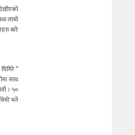
ा देखीएको
्यथा लामो
रहरु बारे
 घिमिरे ”
रोमा साथ
ियोे । ५०
थियो भने