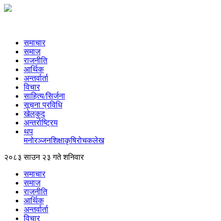
समाचार
समाज
राजनीति
आर्थिक
अन्तर्वार्ता
विचार
साहित्य/सिर्जना
सूचना प्रविधि
खेलकुद
अन्तर्राष्ट्रिय
थप
मनोरञ्‍जन
शिक्षा
कृषि
रोचक
लेख
२०८३ साउन २३ गते शनिवार
समाचार
समाज
राजनीति
आर्थिक
अन्तर्वार्ता
विचार