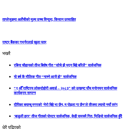
ताप्लेजुङमा अलैंचीको मूल्य उच्च विन्दुमा, किसान उत्साहित
राष्ट्र बैंकका गभर्नरलाई खुला पत्र
भखरै
रबिना चौहानको तीज बिशेष गीत “सोचे झै भएन बिहे बरिलै” सार्वजनिक
यो बर्ष कै मौलिक गीत “नाच्ने आजै हो” सार्वजनिक
“९ औँ राष्ट्रिय लोकदोहोरी अवार्ड – २०८३” को उत्कृष्ट पाँच मनोनयन सार्वजनिक
कार्यक्रम सम्पन्न
दीपिका बयाम्बु मगरको ‘मेरो बिहे भा छैन, म पोइला गा छैन’ले तीजमा ल्यायो नयाँ तरंग
‘बाडुली हरर’ तीज गीतको पोस्टर सार्वजनिक, केही समयमै गित, भिडियो सार्वजनिक हुँदै
धेरै पढिएको