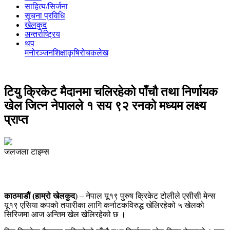
साहित्य/सिर्जना
सूचना प्रविधि
खेलकुद
अन्तर्राष्ट्रिय
थप
मनोरञ्‍जन
शिक्षा
कृषि
रोचक
लेख
टियु क्रिकेट मैदानमा चलिरहेको पाँचौ तथा निर्णायक
खेल जित्न नेपालले १ सय ९२ रनको मध्यम लक्ष्य
प्राप्त
जलजला टाइम्स
काठमाडौं (हाम्रो खेलकुद
) – नेपाल यू१९ पुरुष क्रिकेट टोलीले एसीसी मेन्स
यू१९ एसिया कपको तयारीका लागि कर्नाटकविरुद्ध खेलिरहेको ५ खेलको
सिरिजमा आज अन्तिम खेल खेलिरहेको छ ।