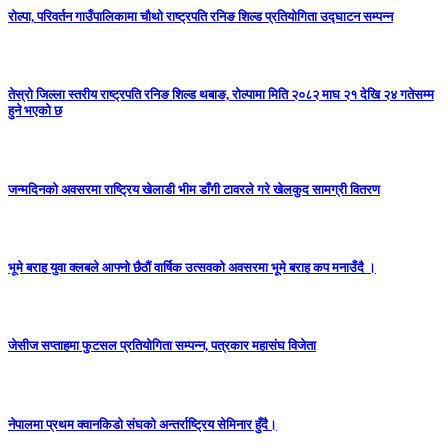
राेल्पा, परिवर्तन गाउँपालिकामा चौथो राष्ट्रपति रनिङ शिल्ड प्रतियोगिता उद्घाटन सम्पन्न
तेस्रो जिल्ला स्तरीय राष्ट्रपति रनिङ शिल्ड थबाङ, रोल्पामा मिति २०८२ माघ २१ देखि २४ गतेसम्म
हुने भएको छ
जन्मदिनको अवसरमा राष्ट्रिय खेलाडी भीम डाँगी टावरले गरे खेलकुद सामग्री वितरण
भूमे बराह युवा क्लबले आफ्नो छैठौं वार्षिक उत्सवको अवसरमा भूमे बराह कप मनाउँदै ।
जेसीज सप्ताहमा फुटसल प्रतियोगिता सम्पन्न, पत्रकार महासंघ विजेता
नेपालमा प्रथम क्वानकिडो संघको अन्तर्राष्ट्रिय सेमिनार हुँदै।