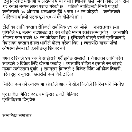
टियु क्रिकेट मैदानमा चलिरहेको पाँचौ तथा निर्णायक खेल जित्न नेपालले १ सय
९२ रनको मध्यम लक्ष्य प्राप्त गरेको छ । पहिलो ब्याटिङको निम्तो पाएको
कर्नाटकले ५० ओभरमा अलआउट हुँदै १ सय ९१ रन जोड्यो । कर्नाटकले
सिरिजमा पहिलो पटक पूरा ५० ओभर खेलेको हो ।
टोलीका लागि कप्तान रोहितले सर्वाधिक ४१ रन जोडे । अलराउन्डर इसा
पुथिगेले ५६ बलमा नटआउट ३८ रन जोड्दै मध्यम स्कोरसम्म पुर्याए । त्यसअघि
ओपनर गगन रावले ३४ रन जोडेका थिए । इनिङको दोस्रो बलमै प्रतिकलाई
नेपालका कप्तान हेमन्त धामीले बोल्ड गरेका थिए । त्यसपछि ऋषभ पाँचौ
ओभरमा हेमन्तको एलबीडब्लु शिकार बने
गगन र शिवले ४२ रनको साझेदारी गर्दै इनिङ सम्हाले । नेपालका लागि नरेन
साउदले २ विकेट लिँदै खेलमा फर्काए । त्यसपछि रोहित र इसाले रन जोड्दै
मध्यम स्कोरसम्म पुर्याए । समग्रमा हेमन्तले ३ विकेट लिँदा अभिषेक तिवारी,
नरेन सुद र युवराज खत्रीले २-२ विकेट लिए ।
सिरिज २-२ को अवस्थामा रहेकोले आजको खेल जित्नेले सिरिज पनि जित्नेछ ।
प्रकाशित मिति : २०८१ मङ्सिर ६ गते बिहिवार
प्रतिक्रिया दिनुहोस
सम्बन्धित समाचार