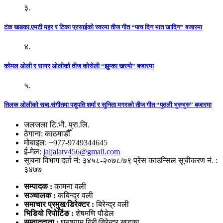
३.
टंक खडका,एमटी महर र टिका प्रसाईको स्वरमा तीज गीत “पाच दिन भात खादिन” बजारमा
४.
कोमल ओली र सागर ओलीको तीज कोसेली “झुम्का खस्यो” बजारमा
५.
तिलक ओलीको सब्द,संगीतमा पशुपति शर्मा र सुनिता मगरको तीज गीत “पुतली भुरुभुरु” बजारमा
जलजला टि.भी. प्रा.लि.
ठेगाना: काठमाडौँ
मोबाइल: +977-9749344645
ई-मेल:
jaljalatv456@gmail.com
सूचना विभाग दर्ता नं: ३४५८-२०७८/७९ प्रेस काउन्सिल सूचीकरण नं. :
३४७७
सम्पादक :
कामना वली
सञ्‍चालक :
कबिन्द्र वली
समाचार प्रमुख/डिरेक्टर :
बिरेन्द्र वली
भिडियो
रिपोर्टिङ :
शेषमणि पौडेल
सम्वाददाता :
घनश्याम गिरी/बिरेन्द्र खड्का