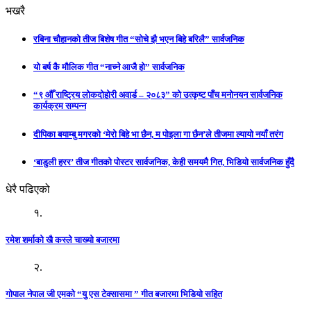
भखरै
रबिना चौहानको तीज बिशेष गीत “सोचे झै भएन बिहे बरिलै” सार्वजनिक
यो बर्ष कै मौलिक गीत “नाच्ने आजै हो” सार्वजनिक
“९ औँ राष्ट्रिय लोकदोहोरी अवार्ड – २०८३” को उत्कृष्ट पाँच मनोनयन सार्वजनिक
कार्यक्रम सम्पन्न
दीपिका बयाम्बु मगरको ‘मेरो बिहे भा छैन, म पोइला गा छैन’ले तीजमा ल्यायो नयाँ तरंग
‘बाडुली हरर’ तीज गीतको पोस्टर सार्वजनिक, केही समयमै गित, भिडियो सार्वजनिक हुँदै
धेरै पढिएको
१.
रमेश शर्माको खै कस्ले चाख्यो बजारमा
२.
गोपाल नेपाल जी एमको “यु एस टेक्सासमा ” गीत बजारमा भिडियो सहित