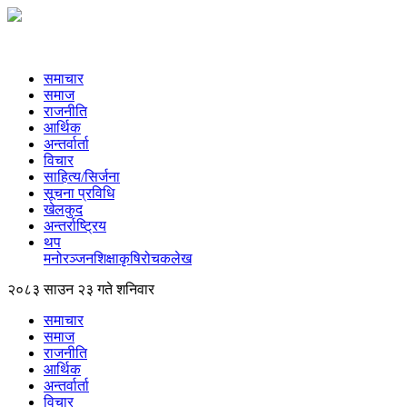
समाचार
समाज
राजनीति
आर्थिक
अन्तर्वार्ता
विचार
साहित्य/सिर्जना
सूचना प्रविधि
खेलकुद
अन्तर्राष्ट्रिय
थप
मनोरञ्‍जन
शिक्षा
कृषि
रोचक
लेख
२०८३ साउन २३ गते शनिवार
समाचार
समाज
राजनीति
आर्थिक
अन्तर्वार्ता
विचार