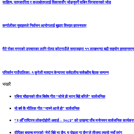
साहित्य, पत्रकारिता र कलाक्षेत्रलाई विकाससँग जोड्नुपर्ने सबिन प्रियासनको जोड
कर्णालीका युवाहरुले निर्वाचन आयोगलाई बुझाए विस्तृत ज्ञापनपत्र
मैटे रोका मगरको उपचारका लागि रोल्पा कोटगाउँले समाजद्वारा ११ लाखभन्दा बढी सहयोग हस्तान्तरण
परिवर्तन गाउँपालिका–१ कुरेली मतदान केन्द्रमा सर्वदलीय/सर्वपक्षीय बैठक सम्पन्न
भखरै
रबिना चौहानको तीज बिशेष गीत “सोचे झै भएन बिहे बरिलै” सार्वजनिक
यो बर्ष कै मौलिक गीत “नाच्ने आजै हो” सार्वजनिक
“९ औँ राष्ट्रिय लोकदोहोरी अवार्ड – २०८३” को उत्कृष्ट पाँच मनोनयन सार्वजनिक कार्यक्रम
दीपिका बयाम्बु मगरको ‘मेरो बिहे भा छैन, म पोइला गा छैन’ले तीजमा ल्यायो नयाँ तरंग