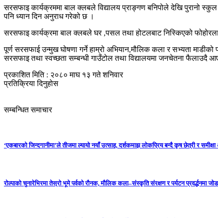
सरसफाइ कार्यक्रममा बाल क्लबले विद्यालय प्राङ्गण बनिपोले देखि पुरानो 
पनि ध्यान दिन अनुराध गरेको छ ।
सरसफाइ कार्यक्रमा बाल क्लबले घर ,पसल तथा होटलबाट निस्किएको फोहोरलाइ क
पूर्ण सरसफाई उन्मुख घोषणा गर्ने हाम्रो अभियान,मौलिक कला र सभ्यता माडीको 
सरसफाइ तथा स्वच्छता सम्बन्धी गाउँटोल तथा विद्यालयमा जनचेतना फैलाउदै 
प्रकाशित मिति : २०८० माघ १३ गते शनिवार
प्रतिक्रिया दिनुहोस
सम्बन्धित समाचार
‘एकबारको जिन्दगानीमा’ले तीजमा ल्यायो नयाँ उत्साह, दर्शकमाझ लोकप्रिय बन्दै कृष छेत्री र समीक्ष
रोल्पाको चुनारेभिरमा तेस्रो भूमे पर्वको रौनक, मौलिक कला–संस्कृति संरक्षण र पर्यटन प्रवर्द्धनमा जोड