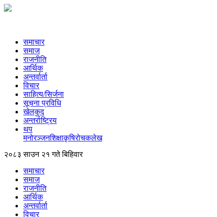
समाचार
समाज
राजनीति
आर्थिक
अन्तर्वार्ता
विचार
साहित्य/सिर्जना
सूचना प्रविधि
खेलकुद
अन्तर्राष्ट्रिय
थप
मनोरञ्‍जन
शिक्षा
कृषि
रोचक
लेख
२०८३ साउन २१ गते बिहिवार
समाचार
समाज
राजनीति
आर्थिक
अन्तर्वार्ता
विचार