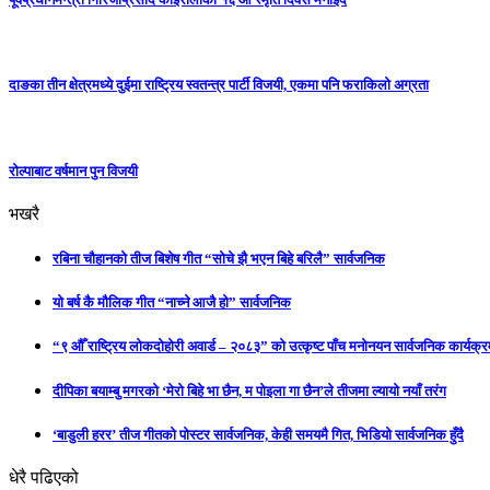
दाङका तीन क्षेत्रमध्ये दुईमा राष्ट्रिय स्वतन्त्र पार्टी विजयी, एकमा पनि फराकिलो अग्रता
रोल्पाबाट वर्षमान पुन विजयी
भखरै
रबिना चौहानको तीज बिशेष गीत “सोचे झै भएन बिहे बरिलै” सार्वजनिक
यो बर्ष कै मौलिक गीत “नाच्ने आजै हो” सार्वजनिक
“९ औँ राष्ट्रिय लोकदोहोरी अवार्ड – २०८३” को उत्कृष्ट पाँच मनोनयन सार्वजनिक कार्यक्रम
दीपिका बयाम्बु मगरको ‘मेरो बिहे भा छैन, म पोइला गा छैन’ले तीजमा ल्यायो नयाँ तरंग
‘बाडुली हरर’ तीज गीतको पोस्टर सार्वजनिक, केही समयमै गित, भिडियो सार्वजनिक हुँदै
धेरै पढिएको