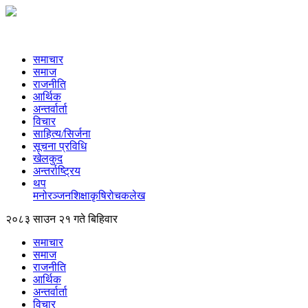
समाचार
समाज
राजनीति
आर्थिक
अन्तर्वार्ता
विचार
साहित्य/सिर्जना
सूचना प्रविधि
खेलकुद
अन्तर्राष्ट्रिय
थप
मनोरञ्‍जन
शिक्षा
कृषि
रोचक
लेख
२०८३ साउन २१ गते बिहिवार
समाचार
समाज
राजनीति
आर्थिक
अन्तर्वार्ता
विचार