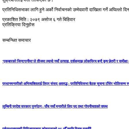
प्रतिनिधिसभाका लागि हुने अर्को निर्वाचनको उम्मेदवारी दाखिला गर्ने अघिल्लो
प्रकाशित मिति : २०७९ असोज ६ गते बिहिवार
प्रतिक्रिया दिनुहोस
सम्बन्धित समाचार
‘एकबारको जिन्दगानीमा’ले तीजमा ल्यायो नयाँ उत्साह, दर्शकमाझ लोकप्रिय बन्दै कृष छेत्री र समीक्ष
प्रधानमन्त्रीको अभिव्यक्तिलाई लिएर संसद् अवरुद्ध : प्रतिनिधिसभा बैठक सूचना टाँसेर भोलिसम्म 
लुम्बिनी प्रदेश सरकार पुनर्गठन : पाँच नयाँ मन्त्रीले लिए पद तथा गोपनीयताको शपथ
पूर्वप्रधानमन्त्री गिरिजाप्रसाद कोइरालाको १६ औँ स्मृति दिवस मनाइँदै