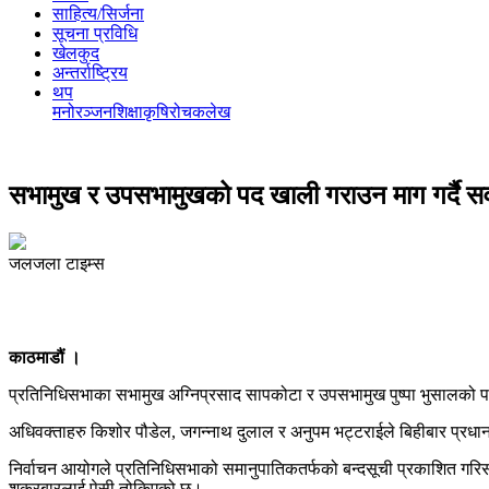
साहित्य/सिर्जना
सूचना प्रविधि
खेलकुद
अन्तर्राष्ट्रिय
थप
मनोरञ्‍जन
शिक्षा
कृषि
रोचक
लेख
सभामुख र उपसभामुखको पद खाली गराउन माग गर्दै सर्व
जलजला टाइम्स
काठमाडौं ।
प्रतिनिधिसभाका सभामुख अग्निप्रसाद सापकोटा र उपसभामुख पुष्पा भुसालको पद
अधिवक्ताहरु किशोर पौडेल, जगन्नाथ दुलाल र अनुपम भट्टराईले बिहीबार प्रधानमन
निर्वाचन आयोगले प्रतिनिधिसभाको समानुपातिकतर्फको बन्दसूची प्रकाशित गरिसक
शुक्रबारलाई पेसी तोकिएको छ।