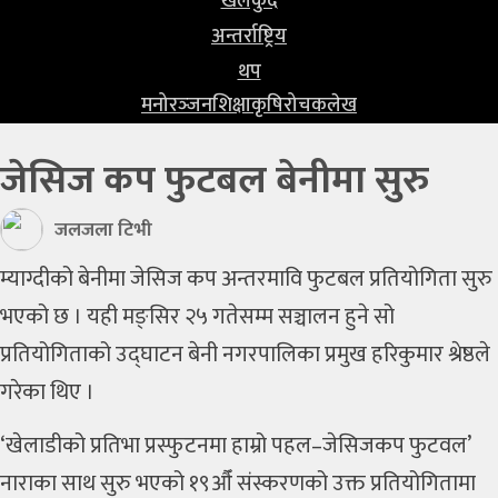
खेलकुद
प्रविधि
अन्तर्राष्ट्रिय
खेलकुद
थप
मनोरञ्‍जन
शिक्षा
कृषि
रोचक
लेख
अन्तर्राष्ट्रिय
जेसिज कप फुटबल बेनीमा सुरु
थप
मनोरञ्‍जन
जलजला टिभी
शिक्षा
म्याग्दीको बेनीमा जेसिज कप अन्तरमावि फुटबल प्रतियोगिता सुरु
भएको छ । यही मङ्सिर २५ गतेसम्म सञ्चालन हुने सो
कृषि
प्रतियोगिताको उद्घाटन बेनी नगरपालिका प्रमुख हरिकुमार श्रेष्ठले
रोचक
गरेका थिए ।
लेख
‘खेलाडीको प्रतिभा प्रस्फुटनमा हाम्रो पहल–जेसिजकप फुटवल’
नाराका साथ सुरु भएको १९औँ संस्करणको उक्त प्रतियोगितामा