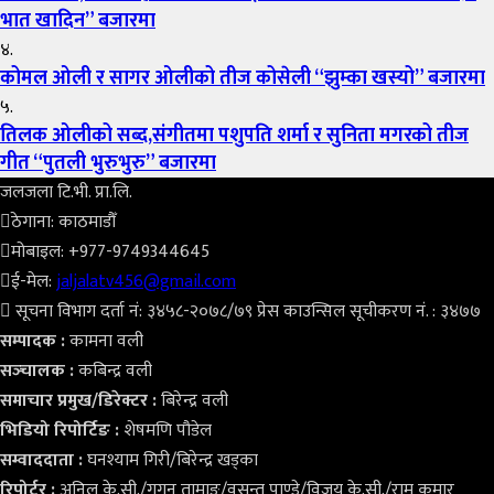
भात खादिन” बजारमा
४.
कोमल ओली र सागर ओलीको तीज कोसेली “झुम्का खस्यो” बजारमा
५.
तिलक ओलीको सब्द,संगीतमा पशुपति शर्मा र सुनिता मगरको तीज
गीत “पुतली भुरुभुरु” बजारमा
जलजला टि.भी. प्रा.लि.
ठेगाना: काठमाडौँ
मोबाइल: +977-9749344645
ई-मेल:
jaljalatv456@gmail.com
सूचना विभाग दर्ता नं: ३४५८-२०७८/७९ प्रेस काउन्सिल सूचीकरण नं. : ३४७७
सम्पादक :
कामना वली
सञ्‍चालक :
कबिन्द्र वली
समाचार प्रमुख/डिरेक्टर :
बिरेन्द्र वली
भिडियो
रिपोर्टिङ :
शेषमणि पौडेल
सम्वाददाता :
घनश्याम गिरी/बिरेन्द्र खड्का
रिपोर्टर :
अनिल के.सी./गगन तामाङ/वसन्त पाण्डे/विजय के.सी./राम कुमार