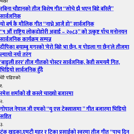
भखरै
रबिना चौहानको तीज बिशेष गीत “सोचे झै भएन बिहे बरिलै”
सार्वजनिक
यो बर्ष कै मौलिक गीत “नाच्ने आजै हो” सार्वजनिक
“९ औँ राष्ट्रिय लोकदोहोरी अवार्ड – २०८३” को उत्कृष्ट पाँच मनोनयन
सार्वजनिक कार्यक्रम सम्पन्न
दीपिका बयाम्बु मगरको ‘मेरो बिहे भा छैन, म पोइला गा छैन’ले तीजमा
ल्यायो नयाँ तरंग
‘बाडुली हरर’ तीज गीतको पोस्टर सार्वजनिक, केही समयमै गित,
भिडियो सार्वजनिक हुँदै
धेरै पढिएको
१.
रमेश शर्माको खै कस्ले चाख्यो बजारमा
२.
गोपाल नेपाल जी एमको “यु एस टेक्सासमा ” गीत बजारमा भिडियो
सहित
३.
टंक खडका,एमटी महर र टिका प्रसाईको स्वरमा तीज गीत “पाच दिन