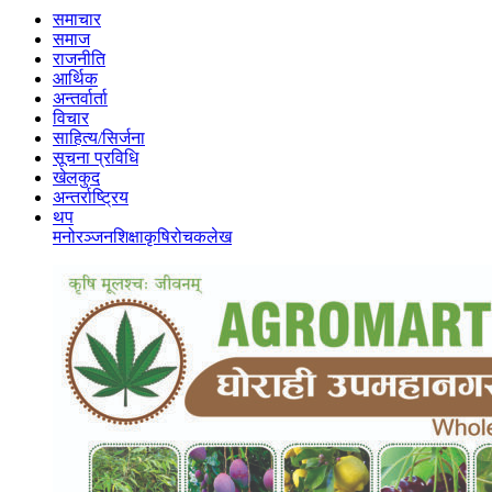
समाचार
समाज
राजनीति
आर्थिक
अन्तर्वार्ता
विचार
साहित्य/सिर्जना
सूचना प्रविधि
खेलकुद
अन्तर्राष्ट्रिय
थप
मनोरञ्‍जन
शिक्षा
कृषि
रोचक
लेख