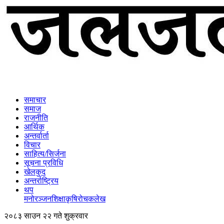
समाचार
समाज
राजनीति
आर्थिक
अन्तर्वार्ता
विचार
साहित्य/सिर्जना
सूचना प्रविधि
खेलकुद
अन्तर्राष्ट्रिय
थप
मनोरञ्‍जन
शिक्षा
कृषि
रोचक
लेख
२०८३ साउन २२ गते शुक्रवार