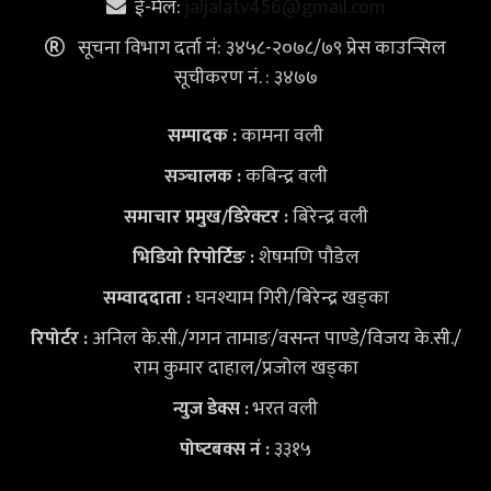
ई-मेल:
jaljalatv456@gmail.com
सूचना विभाग दर्ता नं: ३४५८-२०७८/७९ प्रेस काउन्सिल
सूचीकरण नं. : ३४७७
कामना वली
सम्पादक :
कबिन्द्र वली
सञ्‍चालक :
बिरेन्द्र वली
समाचार प्रमुख/डिरेक्टर :
शेषमणि पौडेल
भिडियो
रिपोर्टिङ :
घनश्याम गिरी/बिरेन्द्र खड्का
सम्वाददाता :
अनिल के.सी./गगन तामाङ/वसन्त पाण्डे/विजय के.सी./
रिपोर्टर :
राम कुमार दाहाल/प्रजोल खड्का
भरत वली
न्युज डेक्स
:
३३१५
पोष्‍टबक्स नं :