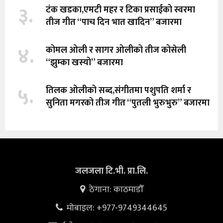
३.
टंक खडका,एमटी महर र टिका प्रसाईको स्वरमा
तीज गीत “पाच दिन भात खादिन” बजारमा
४.
कोमल ओली र सागर ओलीको तीज कोसेली
“झुम्का खस्यो” बजारमा
५.
तिलक ओलीको सब्द,संगीतमा पशुपति शर्मा र
सुनिता मगरको तीज गीत “पुतली भुरुभुरु” बजारमा
जलजला टि.भी. प्रा.लि.
ठेगाना: काठमाडौँ
मोबाइल: +977-9749344645