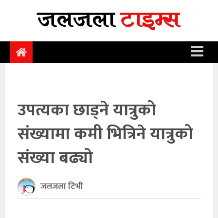
समाचार
समाज
राजनीति
आर्थिक
उपत्यका छाड्ने यात्रुको
अन्तर्वार्ता
संख्यामा कमी भित्रिने यात्रुको
विचार
साहित्य/
संख्या बढ्यो
सिर्जना
जलजला टिभी
सूचना
प्रविधि