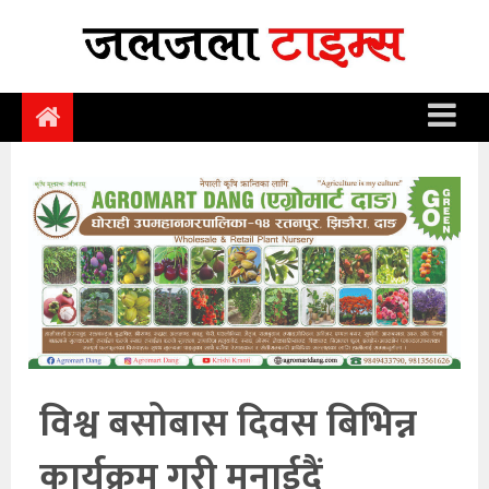
समाचार
समाज
राजनीति
आर्थिक
अन्तर्वार्ता
विचार
साहित्य/
सिर्जना
विश्व बसोबास दिवस बिभिन्न
सूचना
कार्यक्रम गरी मनाईदैं
प्रविधि