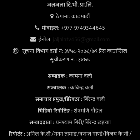
जलजला टि.भी. प्रा.लि.
ठेगाना: काठमाडौँ
मोबाइल: +977-9749344645
ई-मेल:
jaljalatv456@gmail.com
सूचना विभाग दर्ता नं: ३४५८-२०७८/७९ प्रेस काउन्सिल
सूचीकरण नं. : ३४७७
कामना वली
सम्पादक :
कबिन्द्र वली
सञ्‍चालक :
बिरेन्द्र वली
समाचार प्रमुख/डिरेक्टर :
शेषमणि पौडेल
भिडियो
रिपोर्टिङ :
घनश्याम गिरी/बिरेन्द्र खड्का
सम्वाददाता :
अनिल के.सी./गगन तामाङ/वसन्त पाण्डे/विजय के.सी./
रिपोर्टर :