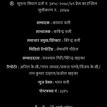
सूचना विभाग दर्ता नं: ३४५८-२०७८/७९ प्रेस काउन्सिल
सूचीकरण नं. : ३४७७
कामना वली
सम्पादक :
कबिन्द्र वली
सञ्‍चालक :
बिरेन्द्र वली
समाचार प्रमुख/डिरेक्टर :
शेषमणि पौडेल
भिडियो
रिपोर्टिङ :
घनश्याम गिरी/बिरेन्द्र खड्का
सम्वाददाता :
अनिल के.सी./गगन तामाङ/वसन्त पाण्डे/विजय के.सी./
रिपोर्टर :
राम कुमार दाहाल/प्रजोल खड्का
भरत वली
न्युज डेक्स
:
३३१५
पोष्‍टबक्स नं :