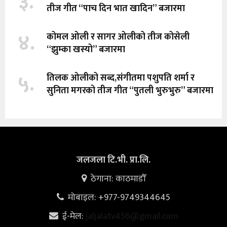
३.
तीज गीत “पाच दिन भात खादिन” बजारमा
४.
कोमल ओली र सागर ओलीको तीज कोसेली
“झुम्का खस्यो” बजारमा
५.
तिलक ओलीको सब्द,संगीतमा पशुपति शर्मा र
सुनिता मगरको तीज गीत “पुतली भुरुभुरु” बजारमा
जलजला टि.भी. प्रा.लि.
ठेगाना: काठमाडौँ
मोबाइल: +977-9749344645
ई-मेल:
jaljalatv456@gmail.com