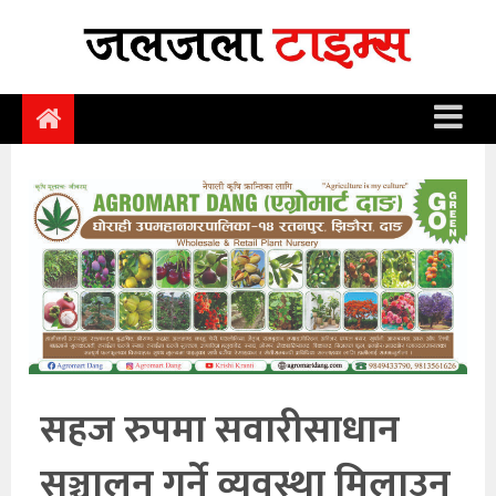
समाचार
समाज
राजनीति
आर्थिक
अन्तर्वार्ता
विचार
साहित्य/
सिर्जना
सहज रुपमा सवारीसाधान
सूचना
सञ्चालन गर्ने व्यवस्था मिलाउन
प्रविधि