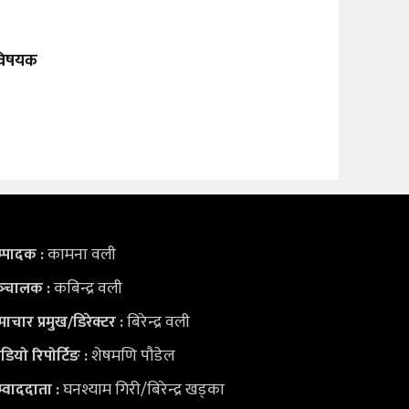
 विषयक
कामना वली
्पादक :
कबिन्द्र वली
्‍चालक :
बिरेन्द्र वली
ाचार प्रमुख/डिरेक्टर :
शेषमणि पौडेल
डियो
रिपोर्टिङ :
घनश्याम गिरी/बिरेन्द्र खड्का
्वाददाता :