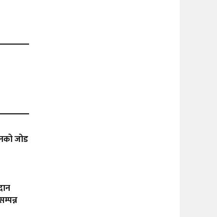
ासनको जोड
दान
म्पन्न