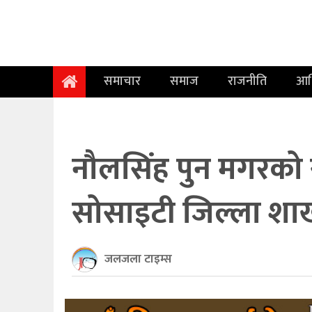
समाचार
समाज
समाचार
समाज
राजनीति
आर
राजनीति
आर्थिक
अन्तर्वार्ता
नौलसिंह पुन मगरको 
विचार
सोसाइटी जिल्ला शाखा
साहित्य/
सिर्जना
जलजला टाइम्स
सूचना
प्रविधि