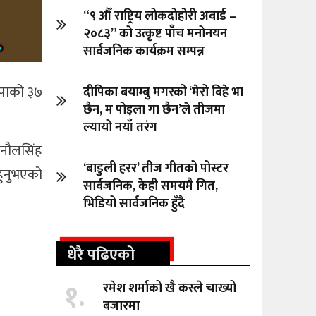
“९ औँ राष्ट्रिय लोकदोहोरी अवार्ड –
२०८३” को उत्कृष्ट पाँच मनोनयन
सार्वजनिक कार्यक्रम सम्पन्न
्पाको ३७
दीपिका बयाम्बु मगरको ‘मेरो बिहे भा
छैन, म पोइला गा छैन’ले तीजमा
ल्यायो नयाँ तरंग
 नौलसिंह
‘बाडुली हरर’ तीज गीतको पोस्टर
हुनुभएको
सार्वजनिक, केही समयमै गित,
भिडियो सार्वजनिक हुँदै
धेरै पढिएको
१.
रमेश शर्माको खै कस्ले चाख्यो
बजारमा