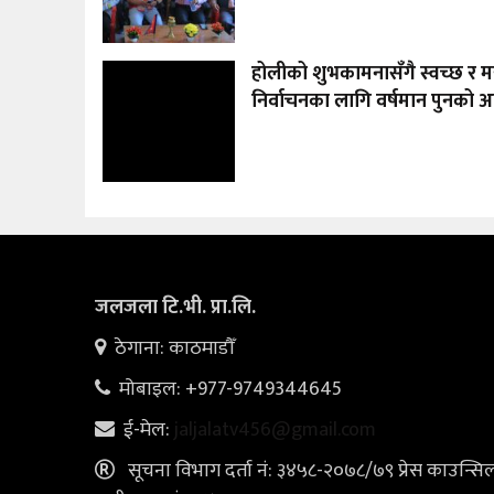
होलीको शुभकामनासँगै स्वच्छ र मर
निर्वाचनका लागि वर्षमान पुनको 
जलजला टि.भी. प्रा.लि.
ठेगाना: काठमाडौँ
मोबाइल: +977-9749344645
ई-मेल:
jaljalatv456@gmail.com
सूचना विभाग दर्ता नं: ३४५८-२०७८/७९ प्रेस काउन्सि