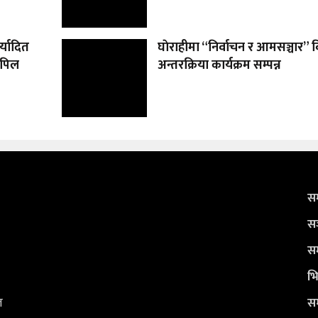
्यादित
घाेराहीमा “निर्वाचन र आमसञ्चार”
अपिल
अन्तरक्रिया कार्यक्रम सम्पन्न
सम
सञ
सम
भि
ल
सम