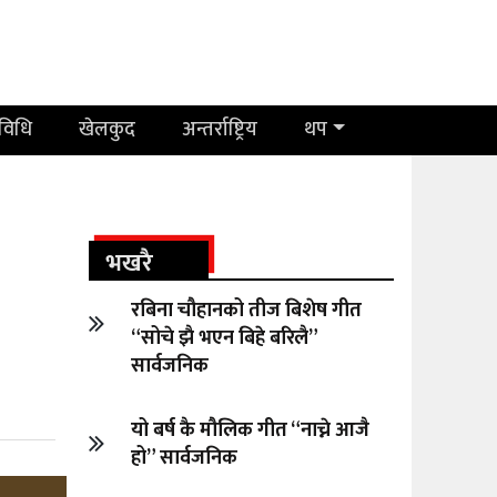
रविधि
खेलकुद
अन्तर्राष्ट्रिय
थप
भखरै
रबिना चौहानको तीज बिशेष गीत
“सोचे झै भएन बिहे बरिलै”
सार्वजनिक
यो बर्ष कै मौलिक गीत “नाच्ने आजै
हो” सार्वजनिक