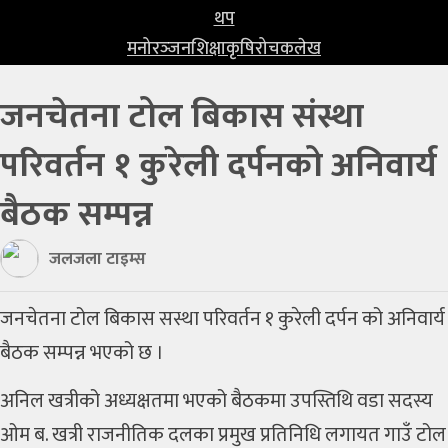
प्रविधि
थप
मनोरञ्‍जन
शिक्षा
कृषि
रोचक
लेख
खेलकुद
जनचेतना टोल बिकास संस्था
अन्तर्राष्ट्रिय
परिवर्तन १ कुरेली दर्पनको अनिवार्य
थप
मनोरञ्‍जन
बैठक सम्पन्न
शिक्षा
जलजला टाइम्स
कृषि
जनचेतना टोल बिकास सस्था परिवर्तन १ कुरेली दर्पन को अनिवार्य
रोचक
बैठक सम्पन्न भएको छ ।
लेख
अनिल खत्रीको अध्यक्षतमा भएको बैठकमा उपस्तिथि वडा सदस्य
ओम ब. खत्री राजनीतिक दलका प्रमुख प्रतिनिधि लगायत गाउँ टोल