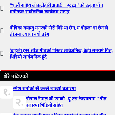
“९ औँ राष्ट्रिय लोकदोहोरी अवार्ड – २०८३” को उत्कृष्ट पाँच
मनोनयन सार्वजनिक कार्यक्रम सम्पन्न
दीपिका बयाम्बु मगरको ‘मेरो बिहे भा छैन, म पोइला गा छैन’ले
तीजमा ल्यायो नयाँ तरंग
‘बाडुली हरर’ तीज गीतको पोस्टर सार्वजनिक, केही समयमै गित,
भिडियो सार्वजनिक हुँदै
धेरै पढिएको
१.
रमेश शर्माको खै कस्ले चाख्यो बजारमा
२.
गोपाल नेपाल जी एमको “यु एस टेक्सासमा ” गीत
बजारमा भिडियो सहित