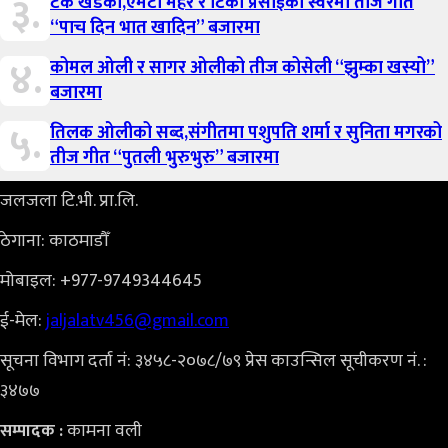
३.
टंक खडका,एमटी महर र टिका प्रसाईको स्वरमा तीज गीत
“पाच दिन भात खादिन” बजारमा
४.
कोमल ओली र सागर ओलीको तीज कोसेली “झुम्का खस्यो”
बजारमा
५.
तिलक ओलीको सब्द,संगीतमा पशुपति शर्मा र सुनिता मगरको
तीज गीत “पुतली भुरुभुरु” बजारमा
जलजला टि.भी. प्रा.लि.
ठेगाना: काठमाडौँ
मोबाइल: +977-9749344645
ई-मेल:
jaljalatv456@gmail.com
सूचना विभाग दर्ता नं: ३४५८-२०७८/७९ प्रेस काउन्सिल सूचीकरण नं. :
३४७७
कामना वली
सम्पादक :