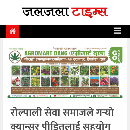
समाचार
समाज
राजनीति
आर्थिक
अन्तर्वार्ता
विचार
साहित्य/
सिर्जना
रोल्पाली सेवा समाजले गर्‍यो
सूचना
क्यान्सर पीडितलाई सहयोग
प्रविधि