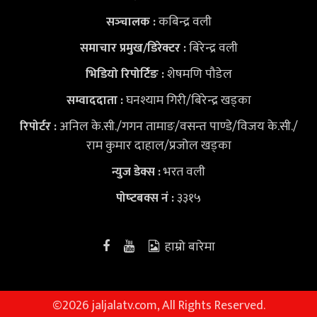
कबिन्द्र वली
सञ्‍चालक :
बिरेन्द्र वली
समाचार प्रमुख/डिरेक्टर :
शेषमणि पौडेल
भिडियो
रिपोर्टिङ :
घनश्याम गिरी/बिरेन्द्र खड्का
सम्वाददाता :
अनिल के.सी./गगन तामाङ/वसन्त पाण्डे/विजय के.सी./
रिपोर्टर :
राम कुमार दाहाल/प्रजोल खड्का
भरत वली
न्युज डेक्स
:
३३१५
पोष्‍टबक्स नं :
हाम्रो बारेमा
©
2026 jaljalatv.com, All Rights Reserved.