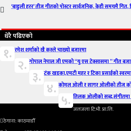
‘बाडुली हरर’ तीज गीतको पोस्टर सार्वजनिक, केही समयमै गित, भ
धेरै पढिएको
१.
रमेश शर्माको खै कस्ले चाख्यो बजारमा
२.
गोपाल नेपाल जी एमको “यु एस टेक्सासमा ” गीत बज
३.
टंक खडका,एमटी महर र टिका प्रसाईको स्वर
४.
कोमल ओली र सागर ओलीको तीज कोसे
५.
तिलक ओलीको सब्द,संगीतमा पश
जलजला टि.भी. प्रा.लि.
ठेगाना: काठमाडौँ