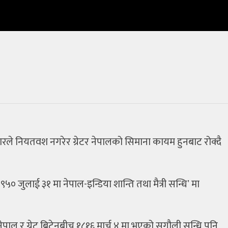
कारले नियतवश नगरेर ग्रेटर नेपालको सिमाना कायम हुनबाट रोक्दै
९५० जुलाई ३१ मा नेपाल-इन्डिया शान्ति तथा मैत्री सन्धिʼ मा
ेपाल र ग्रेट ब्रिटेनबीच १८१६ मार्च ४ मा भएको सुगौली सन्धि पनि