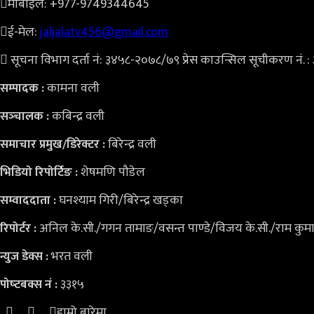
मोबाइल: +977-9749344645
ई-मेल:
jaljalatv456@gmail.com
सूचना विभाग दर्ता नं: ३४५८-२०७८/७९ प्रेस काउन्सिल सूचीकरण नं. 
कामना वली
सम्पादक :
कबिन्द्र वली
सञ्‍चालक :
बिरेन्द्र वली
समाचार प्रमुख/डिरेक्टर :
शेषमणि पौडेल
भिडियो
रिपोर्टिङ :
घनश्याम गिरी/बिरेन्द्र खड्का
सम्वाददाता :
अनिल के.सी./गगन तामाङ/वसन्त पाण्डे/विजय के.सी./राम कुम
रिपोर्टर :
भरत वली
न्युज डेक्स
:
३३१५
पोष्‍टबक्स नं :
हाम्रो बारेमा