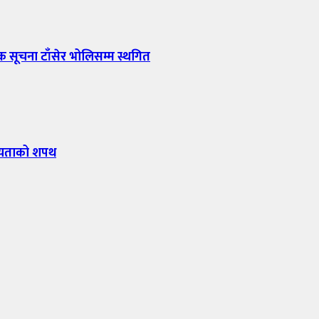
ैठक सूचना टाँसेर भोलिसम्म स्थगित
पनीयताको शपथ