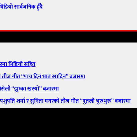
िडियो सार्वजनिक हुँदै
ारमा भिडियो सहित
मा तीज गीत “पाच दिन भात खादिन” बजारमा
ली “झुम्का खस्यो” बजारमा
ुपति शर्मा र सुनिता मगरको तीज गीत “पुतली भुरुभुरु” बजारमा