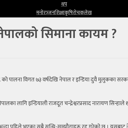
थप
मनोरञ्‍जन
शिक्षा
कृषि
रोचक
लेख
 नेपालको सिमाना कायम ?
ा ८ को पालना विगत ७३ वर्षदेखि नेपाल र इन्डिया दुवै मुलुकका सर
ेपालका लागि इन्डियाली राजदूत चन्द्रेश्वरप्रसाद नारायण सिन्हाले १
ितिभन्दा पहिले भएका सबै सन्धि-सम्झौताहरू रद्द गरेको छ । यसबाट न