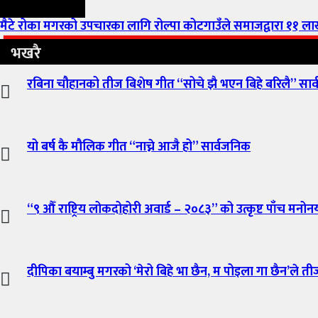
मैटे रोका मगरको उपचारका लागि रोल्पा कोटगाउँले समाजद्वारा ११ ल
भखरै
रबिना चौहानको तीज बिशेष गीत “सोचे झै भएन बिहे बरिलै” सार
यो बर्ष कै मौलिक गीत “नाच्ने आजै हो” सार्वजनिक
“९ औँ राष्ट्रिय लोकदोहोरी अवार्ड – २०८३” को उत्कृष्ट पाँच मनोन
दीपिका बयाम्बु मगरको ‘मेरो बिहे भा छैन, म पोइला गा छैन’ले ती