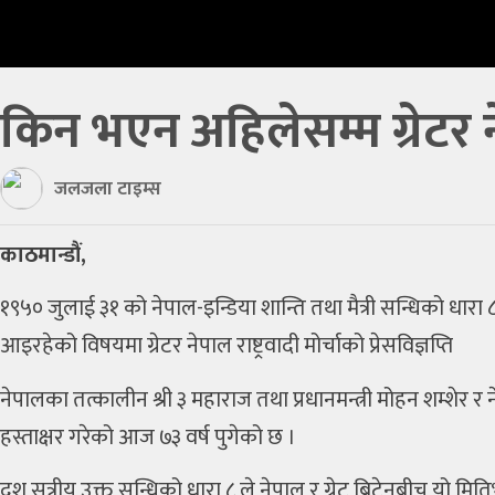
प्रविधि
खेलकुद
किन भएन अहिलेसम्म ग्रेटर
अन्तर्राष्ट्रिय
थप
जलजला टाइम्स
मनोरञ्‍जन
काठमान्डौं,
शिक्षा
१९५० जुलाई ३१ को नेपाल-इन्डिया शान्ति तथा मैत्री सन्धिको धार
कृषि
आइरहेको विषयमा ग्रेटर नेपाल राष्ट्रवादी मोर्चाको प्रेसविज्ञप्ति
रोचक
नेपालका तत्कालीन श्री ३ महाराज तथा प्रधानमन्त्री मोहन शम्शेर र न
लेख
हस्ताक्षर गरेको आज ७३ वर्ष पुगेको छ ।
दश सूत्रीय उक्त सन्धिको धारा ८ ले नेपाल र ग्रेट ब्रिटेनबीच यो म