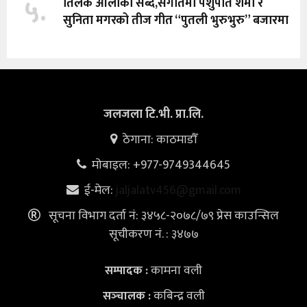
५.
तिलक ओलीको सब्द,संगीतमा पशुपति शर्मा र
सुनिता मगरको तीज गीत “पुतली भुरुभुरु” बजारमा
जलजला टि.भी. प्रा.लि.
ठेगाना: काठमाडौँ
मोबाइल: +977-9749344645
ई-मेल:
jaljalatv456@gmail.com
सूचना विभाग दर्ता नं: ३४५८-२०७८/७९ प्रेस काउन्सिल
सूचीकरण नं. : ३४७७
कामना वली
सम्पादक :
कबिन्द्र वली
सञ्‍चालक :