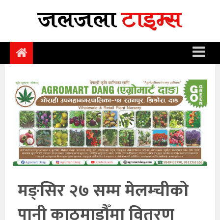
समाचार
समाज
राजनीति
आर्थिक
अन्तर्वार्ता
विचार
साहित्य/
सिर्जना
मङ्सिर २७ सम्म मेलम्चीको
सूचना
पानी काठमाडौँमा वितरण
प्रविधि