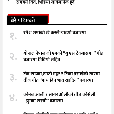
समयमै गित, भिडियो सार्वजनिक हुँदै
धेरै पढिएको
१.
रमेश शर्माको खै कस्ले चाख्यो बजारमा
२.
गोपाल नेपाल जी एमको “यु एस टेक्सासमा ” गीत
बजारमा भिडियो सहित
३.
टंक खडका,एमटी महर र टिका प्रसाईको स्वरमा
तीज गीत “पाच दिन भात खादिन” बजारमा
४.
कोमल ओली र सागर ओलीको तीज कोसेली
“झुम्का खस्यो” बजारमा