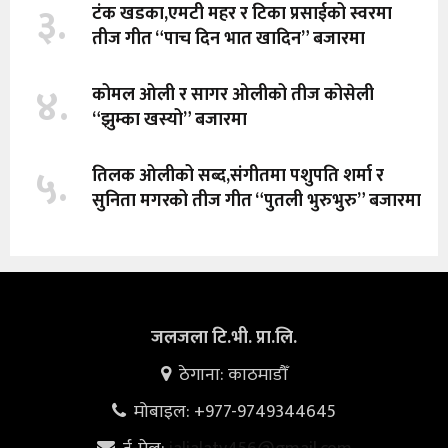
३.
टंक खडका,एमटी महर र टिका प्रसाईको स्वरमा
तीज गीत “पाच दिन भात खादिन” बजारमा
४.
कोमल ओली र सागर ओलीको तीज कोसेली
“झुम्का खस्यो” बजारमा
५.
तिलक ओलीको सब्द,संगीतमा पशुपति शर्मा र
सुनिता मगरको तीज गीत “पुतली भुरुभुरु” बजारमा
जलजला टि.भी. प्रा.लि.
ठेगाना: काठमाडौँ
मोबाइल: +977-9749344645