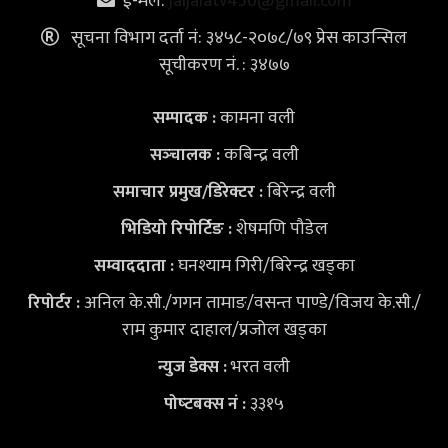
ई-मेल:
jaljalatv456@gmail.com
सूचना विभाग दर्ता नं: ३४५८-२०७८/७९ प्रेस काउन्सिल
सूचीकरण नं. : ३४७७
कामना वली
सम्पादक :
कबिन्द्र वली
सञ्‍चालक :
बिरेन्द्र वली
समाचार प्रमुख/डिरेक्टर :
शेषमणि पौडेल
भिडियो
रिपोर्टिङ :
घनश्याम गिरी/बिरेन्द्र खड्का
सम्वाददाता :
अनिल के.सी./गगन तामाङ/वसन्त पाण्डे/विजय के.सी./
रिपोर्टर :
राम कुमार दाहाल/प्रजोल खड्का
भरत वली
न्युज डेक्स
:
३३१५
पोष्‍टबक्स नं :