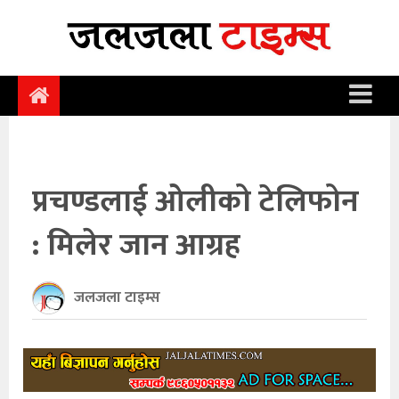
समाचार
समाज
राजनीति
आर्थिक
प्रचण्डलाई ओलीको टेलिफोन
अन्तर्वार्ता
: मिलेर जान आग्रह
विचार
साहित्य/
जलजला टाइम्स
सिर्जना
सूचना
प्रविधि