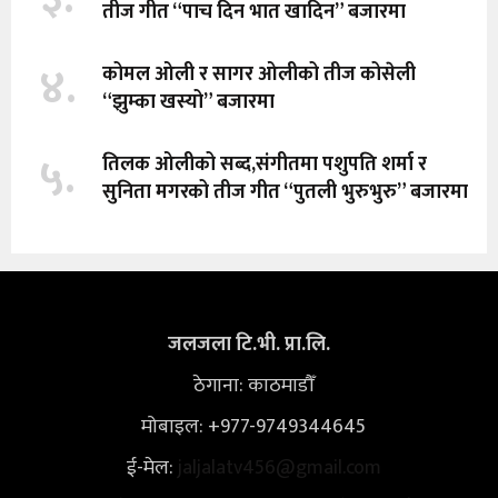
तीज गीत “पाच दिन भात खादिन” बजारमा
४.
कोमल ओली र सागर ओलीको तीज कोसेली
“झुम्का खस्यो” बजारमा
५.
तिलक ओलीको सब्द,संगीतमा पशुपति शर्मा र
सुनिता मगरको तीज गीत “पुतली भुरुभुरु” बजारमा
जलजला टि.भी. प्रा.लि.
ठेगाना: काठमाडौँ
मोबाइल: +977-9749344645
ई-मेल:
jaljalatv456@gmail.com