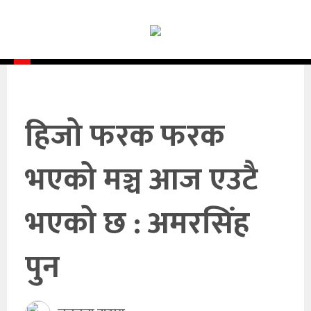
समाचार
समाज
राजनीति
आर्थिक
हिजो फरक फरक
अन्तर्वार्ता
भएको मञ्च आज एउटै
विचार
भएको छ : अमरसिंह
साहित्य/
सिर्जना
पुन
सूचना
प्रविधि