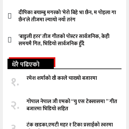
दीपिका बयाम्बु मगरको ‘मेरो बिहे भा छैन, म पोइला गा
छैन’ले तीजमा ल्यायो नयाँ तरंग
‘बाडुली हरर’ तीज गीतको पोस्टर सार्वजनिक, केही
समयमै गित, भिडियो सार्वजनिक हुँदै
धेरै पढिएको
१.
रमेश शर्माको खै कस्ले चाख्यो बजारमा
२.
गोपाल नेपाल जी एमको “यु एस टेक्सासमा ” गीत
बजारमा भिडियो सहित
३.
टंक खडका,एमटी महर र टिका प्रसाईको स्वरमा