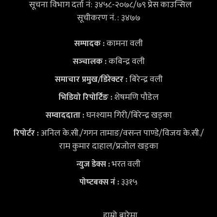
सूचना विभाग दर्ता नं: ३४५८-२०७८/७९ प्रेस काउन्सिल
सूचीकरण नं. : ३४७७
कामना वली
सम्पादक :
कबिन्द्र वली
सञ्‍चालक :
बिरेन्द्र वली
समाचार प्रमुख/डिरेक्टर :
शेषमणि पौडेल
भिडियो
रिपोर्टिङ :
घनश्याम गिरी/बिरेन्द्र खड्का
सम्वाददाता :
अनिल के.सी./गगन तामाङ/वसन्त पाण्डे/विजय के.सी./
रिपोर्टर :
राम कुमार दाहाल/प्रजोल खड्का
भरत वली
न्युज डेक्स
:
३३१५
पोष्‍टबक्स नं :
हाम्रो बारेमा