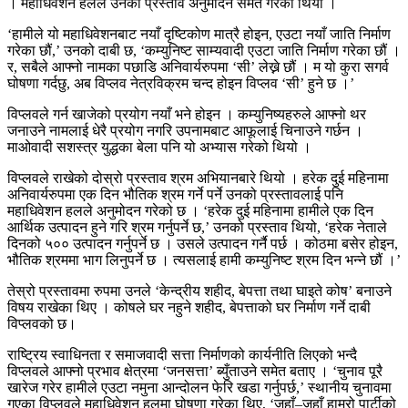
। महाधिवेशन हलले उनको प्रस्ताव अनुमोदन समेत गरेको थियो ।
‘हामीले यो महाधिवेशनबाट नयाँ दृष्टिकोण मात्रै होइन, एउटा नयाँ जाति निर्माण
गरेका छौं,’ उनको दाबी छ, ‘कम्युनिष्ट साम्यवादी एउटा जाति निर्माण गरेका छौं ।
र, सबैले आफ्नो नामका पछाडि अनिवार्यरुपमा ‘सी’ लेख्ने छौं । म यो कुरा सगर्व
घोषणा गर्दछु, अब विप्लव नेत्रविक्रम चन्द होइन विप्लव ‘सी’ हुने छ ।’
विप्लवले गर्न खाजेको प्रयोग नयाँ भने होइन । कम्युनिष्यहरुले आफ्नो थर
जनाउने नामलाई धेरै प्रयोग नगरि उपनामबाट आफूलाई चिनाउने गर्छन ।
माओवादी सशस्त्र युद्धका बेला पनि यो अभ्यास गरेको थियो ।
विप्लवले राखेको दोस्रो प्रस्ताव श्रम अभियानबारे थियो । हरेक दुई महिनामा
अनिवार्यरुपमा एक दिन भौतिक श्रम गर्ने पर्ने उनको प्रस्तावलाई पनि
महाधिवेशन हलले अनुमोदन गरेको छ । ‘हरेक दुई महिनामा हामीले एक दिन
आर्थिक उत्पादन हुने गरि श्रम गर्नुपर्ने छ,’ उनको प्रस्ताव थियो, ‘हरेक नेताले
दिनको ५०० उत्पादन गर्नुपर्ने छ । उसले उत्पादन गर्नै पर्छ । कोठमा बसेर होइन,
भौतिक श्रममा भाग लिनुपर्ने छ । त्यसलाई हामी कम्युनिष्ट श्रम दिन भन्ने छौं ।’
तेस्रो प्रस्तावमा रुपमा उनले ‘केन्द्रीय शहीद, बेपत्ता तथा घाइते कोष’ बनाउने
विषय राखेका थिए । कोषले घर नहुने शहीद, बेपत्ताको घर निर्माण गर्ने दाबी
विप्लवको छ।
राष्ट्रिय स्वाधिनता र समाजवादी सत्ता निर्माणको कार्यनीति लिएको भन्दै
विप्लवले आफ्नो प्रभाव क्षेत्रमा ‘जनसत्ता’ ब्युँताउने समेत बताए । ‘चुनाव पूरै
खारेज गरेर हामीले एउटा नमुना आन्दोलन फेरि खडा गर्नुपर्छ,’ स्थानीय चुनावमा
गएका विप्लवले महाधिवेशन हलमा घोषणा गरेका थिए, ‘जहाँ–जहाँ हाम्रो पार्टीको