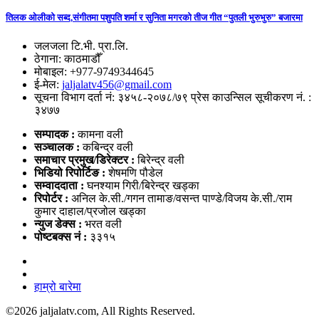
तिलक ओलीको सब्द,संगीतमा पशुपति शर्मा र सुनिता मगरको तीज गीत “पुतली भुरुभुरु” बजारमा
जलजला टि.भी. प्रा.लि.
ठेगाना: काठमाडौँ
मोबाइल: +977-9749344645
ई-मेल:
jaljalatv456@gmail.com
सूचना विभाग दर्ता नं: ३४५८-२०७८/७९ प्रेस काउन्सिल सूचीकरण नं. :
३४७७
सम्पादक :
कामना वली
सञ्‍चालक :
कबिन्द्र वली
समाचार प्रमुख/डिरेक्टर :
बिरेन्द्र वली
भिडियो
रिपोर्टिङ :
शेषमणि पौडेल
सम्वाददाता :
घनश्याम गिरी/बिरेन्द्र खड्का
रिपोर्टर :
अनिल के.सी./गगन तामाङ/वसन्त पाण्डे/विजय के.सी./राम
कुमार दाहाल/प्रजोल खड्का
न्युज डेक्स
:
भरत वली
पोष्‍टबक्स नं :
३३१५
हाम्रो बारेमा
©
2026 jaljalatv.com, All Rights Reserved.