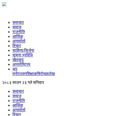
समाचार
समाज
राजनीति
आर्थिक
अन्तर्वार्ता
विचार
साहित्य/सिर्जना
सूचना प्रविधि
खेलकुद
अन्तर्राष्ट्रिय
थप
मनोरञ्‍जन
शिक्षा
कृषि
रोचक
लेख
२०८३ साउन २३ गते शनिवार
समाचार
समाज
राजनीति
आर्थिक
अन्तर्वार्ता
विचार