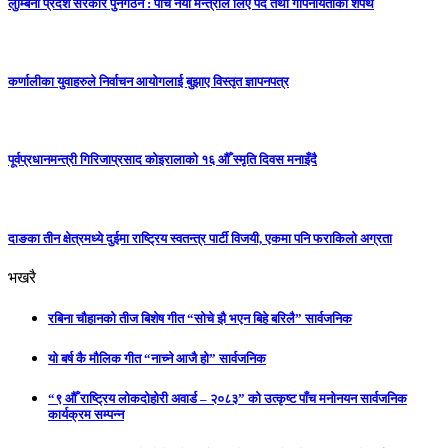
लुम्बिनी प्रदेश सरकार पुनर्गठन : पाँच नयाँ मन्त्रीले लिए पद तथा गोपनीयताको शपथ
कर्णालीका युवाहरुले निर्वाचन आयोगलाई बुझाए विस्तृत ज्ञापनपत्र
पूर्वप्रधानमन्त्री गिरिजाप्रसाद कोइरालाको १६ औँ स्मृति दिवस मनाइँदै
दाङका तीन क्षेत्रमध्ये दुईमा राष्ट्रिय स्वतन्त्र पार्टी विजयी, एकमा पनि फराकिलो अग्रता
भखरै
रबिना चौहानको तीज बिशेष गीत “सोचे झै भएन बिहे बरिलै” सार्वजनिक
यो बर्ष कै मौलिक गीत “नाच्ने आजै हो” सार्वजनिक
“९ औँ राष्ट्रिय लोकदोहोरी अवार्ड – २०८३” को उत्कृष्ट पाँच मनोनयन सार्वजनिक
कार्यक्रम सम्पन्न