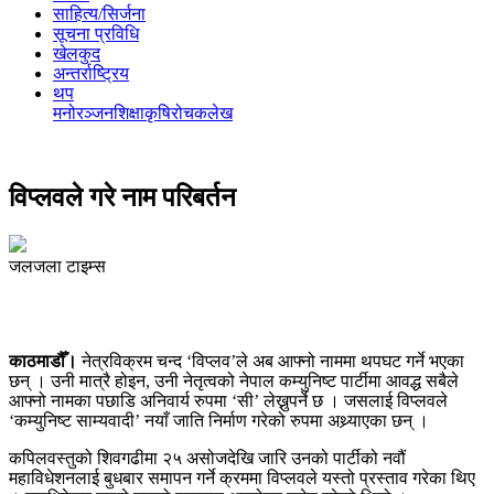
साहित्य/सिर्जना
सूचना प्रविधि
खेलकुद
अन्तर्राष्ट्रिय
थप
मनोरञ्‍जन
शिक्षा
कृषि
रोचक
लेख
विप्लवले गरे नाम परिबर्तन
जलजला टाइम्स
काठमाडौँ।
नेत्रविक्रम चन्द ‘विप्लव’ले अब आफ्नो नाममा थपघट गर्ने भएका
छन् । उनी मात्रै होइन, उनी नेतृत्वको नेपाल कम्युनिष्ट पार्टीमा आवद्ध सबैले
आफ्नो नामका पछाडि अनिवार्य रुपमा ‘सी’ लेख्नुपर्ने छ । जसलाई विप्लवले
‘कम्युनिष्ट साम्यवादी’ नयाँ जाति निर्माण गरेको रुपमा अथ्र्याएका छन् ।
कपिलवस्तुको शिवगढीमा २५ असोजदेखि जारि उनको पार्टीको नवौं
महाविधेशनलाई बुधबार समापन गर्ने क्रममा विप्लवले यस्तो प्रस्ताव गरेका थिए