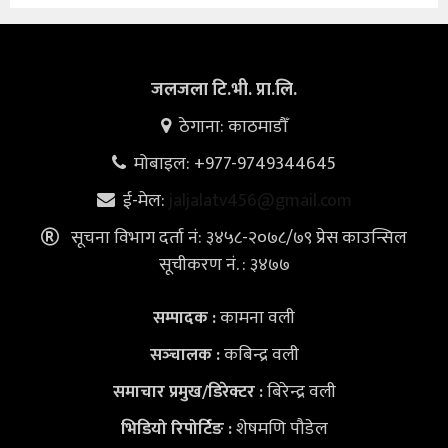
जलजला टि.भी. प्रा.लि.
ठेगाना: काठमाडौँ
मोबाइल: +977-9749344645
ई-मेल:
jaljalatv456@gmail.com
सूचना विभाग दर्ता नं: ३४५८-२०७८/७९ प्रेस काउन्सिल
सूचीकरण नं. : ३४७७
कामना वली
सम्पादक :
कबिन्द्र वली
सञ्‍चालक :
बिरेन्द्र वली
समाचार प्रमुख/डिरेक्टर :
शेषमणि पौडेल
भिडियो
रिपोर्टिङ :