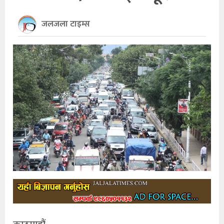
खेलकुद
जलजला टाइम्स
अन्तर्राष्ट्रिय
थप