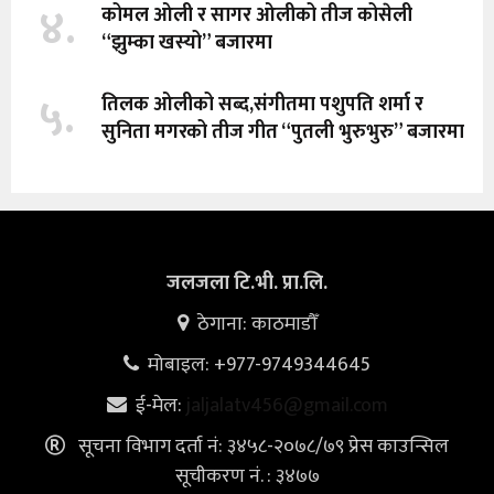
४.
कोमल ओली र सागर ओलीको तीज कोसेली
“झुम्का खस्यो” बजारमा
५.
तिलक ओलीको सब्द,संगीतमा पशुपति शर्मा र
सुनिता मगरको तीज गीत “पुतली भुरुभुरु” बजारमा
जलजला टि.भी. प्रा.लि.
ठेगाना: काठमाडौँ
मोबाइल: +977-9749344645
ई-मेल:
jaljalatv456@gmail.com
सूचना विभाग दर्ता नं: ३४५८-२०७८/७९ प्रेस काउन्सिल
सूचीकरण नं. : ३४७७