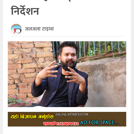
निर्देशन
खेलकुद
अन्तर्राष्ट्रिय
जलजला टाइम्स
थप