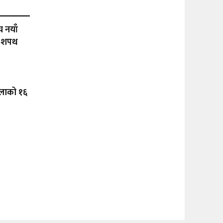
च नयाँ
ो शपथ
रालाको १६