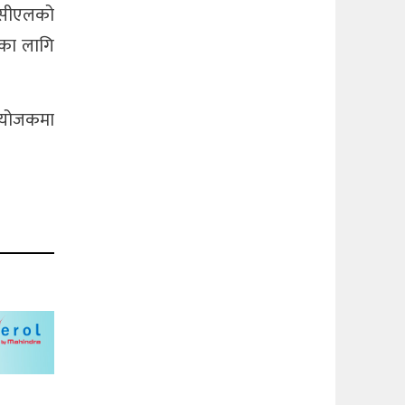
ाईसीएलको
रका लागि
संयोजकमा