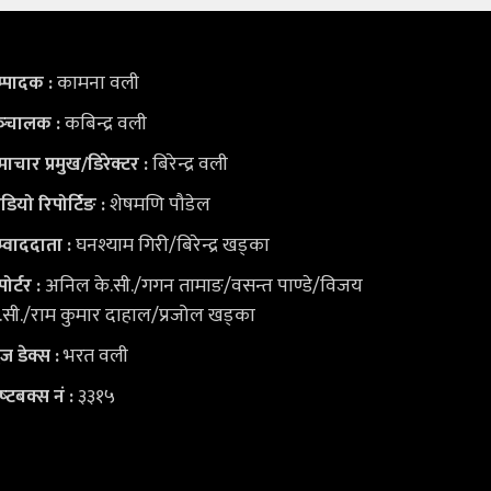
कामना वली
्पादक :
कबिन्द्र वली
्‍चालक :
बिरेन्द्र वली
ाचार प्रमुख/डिरेक्टर :
शेषमणि पौडेल
डियो
रिपोर्टिङ :
घनश्याम गिरी/बिरेन्द्र खड्का
्वाददाता :
अनिल के.सी./गगन तामाङ/वसन्त पाण्डे/विजय
पोर्टर :
.सी./राम कुमार दाहाल/प्रजोल खड्का
भरत वली
युज डेक्स
:
३३१५
ष्‍टबक्स नं :