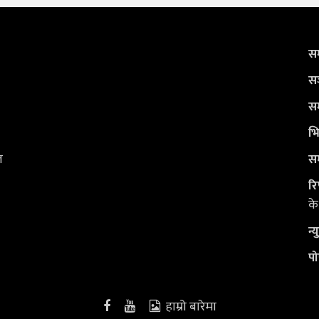
सम
सञ
सम
भि
ल
सम
रि
के
न्
पो
हाम्रो बारेमा