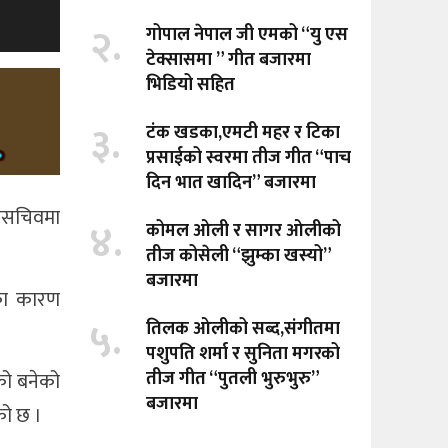
२.
गोपाल नेपाल जी एमको “यु एस
टेक्सासमा ” गीत बजारमा
भिडियो सहित
३.
टंक खडका,एमटी महर र टिका
प्रसाईको स्वरमा तीज गीत “पाच
दिन भात खादिन” बजारमा
हासचिवमा
४.
कोमल ओली र सागर ओलीको
तीज कोसेली “झुम्का खस्यो”
बजारमा
दका कारण
५.
तिलक ओलीको सब्द,संगीतमा
पशुपति शर्मा र सुनिता मगरको
तीज गीत “पुतली भुरुभुरु”
को बनेको
बजारमा
को छ ।