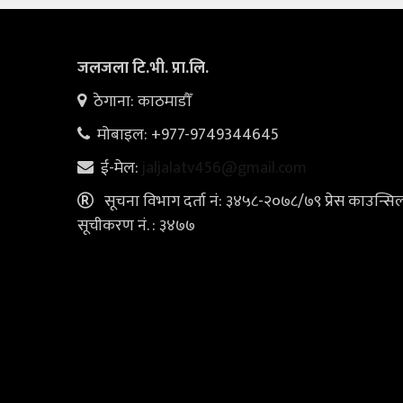
जलजला टि.भी. प्रा.लि.
ठेगाना: काठमाडौँ
मोबाइल: +977-9749344645
ई-मेल:
jaljalatv456@gmail.com
सूचना विभाग दर्ता नं: ३४५८-२०७८/७९ प्रेस काउन्सि
सूचीकरण नं. : ३४७७