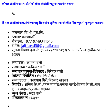
कोमल ओली र सागर ओलीको तीज कोसेली “झुम्का खस्यो” बजारमा
५.
तिलक ओलीको सब्द,संगीतमा पशुपति शर्मा र सुनिता मगरको तीज गीत “पुतली भुरुभुरु” बजारमा
जलजला टि.भी. प्रा.लि.
ठेगाना: काठमाडौँ
मोबाइल: +977-9749344645
ई-मेल:
jaljalatv456@gmail.com
सूचना विभाग दर्ता नं: ३४५८-२०७८/७९ प्रेस काउन्सिल सूचीकरण नं. :
३४७७
सम्पादक :
कामना वली
सञ्‍चालक :
कबिन्द्र वली
समाचार प्रमुख/डिरेक्टर :
बिरेन्द्र वली
भिडियो
रिपोर्टिङ :
शेषमणि पौडेल
सम्वाददाता :
घनश्याम गिरी/बिरेन्द्र खड्का
रिपोर्टर :
अनिल के.सी./गगन तामाङ/वसन्त पाण्डे/विजय के.सी./राम
कुमार दाहाल/प्रजोल खड्का
न्युज डेक्स
:
भरत वली
पोष्‍टबक्स नं :
३३१५