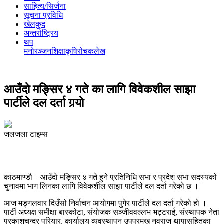
साहित्य/सिर्जना
सूचना प्रविधि
खेलकुद
अन्तर्राष्ट्रिय
थप
मनोरञ्‍जन
शिक्षा
कृषि
रोचक
लेख
आउँदाे मङ्सिर ४ गते का लागि विवेकशील साझा
पार्टीले दल दर्ता गर्‍याे
जलजला टाइम्स
काठमाण्डाै – आउँदाे मङ्सिर ४ गते हुने प्रतिनिधि सभा र प्रदेश सभा सदस्यको
चुनावमा भाग लिनका लागि विवेकशील साझा पार्टीले दल दर्ता गरेको छ ।
आज मङ्गलवार दिउँसो निर्वाचन आयोगमा पुगेर पार्टीले दल दर्ता गरेको हो ।
पार्टी अध्यक्ष समीक्षा बास्कोटा, संयोजक सञ्जीववल्लभ भट्टराई, संस्थापक नेता
प्रकाशचन्द्र परियार, कार्यालय व्यवस्थापन उपप्रमुख नवराज थापासहितका