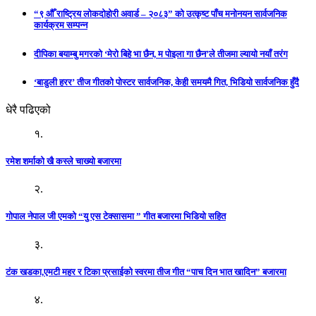
“९ औँ राष्ट्रिय लोकदोहोरी अवार्ड – २०८३” को उत्कृष्ट पाँच मनोनयन सार्वजनिक
कार्यक्रम सम्पन्न
दीपिका बयाम्बु मगरको ‘मेरो बिहे भा छैन, म पोइला गा छैन’ले तीजमा ल्यायो नयाँ तरंग
‘बाडुली हरर’ तीज गीतको पोस्टर सार्वजनिक, केही समयमै गित, भिडियो सार्वजनिक हुँदै
धेरै पढिएको
१.
रमेश शर्माको खै कस्ले चाख्यो बजारमा
२.
गोपाल नेपाल जी एमको “यु एस टेक्सासमा ” गीत बजारमा भिडियो सहित
३.
टंक खडका,एमटी महर र टिका प्रसाईको स्वरमा तीज गीत “पाच दिन भात खादिन” बजारमा
४.