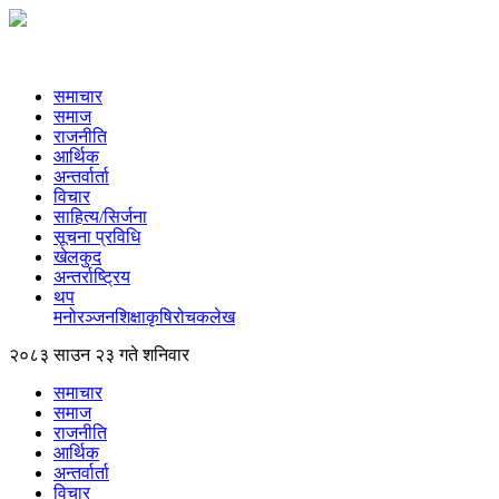
समाचार
समाज
राजनीति
आर्थिक
अन्तर्वार्ता
विचार
साहित्य/सिर्जना
सूचना प्रविधि
खेलकुद
अन्तर्राष्ट्रिय
थप
मनोरञ्‍जन
शिक्षा
कृषि
रोचक
लेख
२०८३ साउन २३ गते शनिवार
समाचार
समाज
राजनीति
आर्थिक
अन्तर्वार्ता
विचार