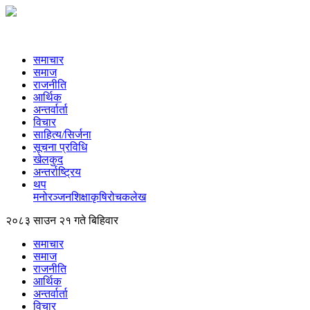
समाचार
समाज
राजनीति
आर्थिक
अन्तर्वार्ता
विचार
साहित्य/सिर्जना
सूचना प्रविधि
खेलकुद
अन्तर्राष्ट्रिय
थप
मनोरञ्‍जन
शिक्षा
कृषि
रोचक
लेख
२०८३ साउन २१ गते बिहिवार
समाचार
समाज
राजनीति
आर्थिक
अन्तर्वार्ता
विचार