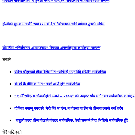
परिवर्तन गाउँपालिका–१ कुरेली मतदान केन्द्रमा सर्वदलीय/सर्वपक्षीय बैठक सम्पन्न
होलीको शुभकामनासँगै स्वच्छ र मर्यादित निर्वाचनका लागि वर्षमान पुनको अपिल
घाेराहीमा “निर्वाचन र आमसञ्चार” विषयक अन्तरक्रिया कार्यक्रम सम्पन्न
भखरै
रबिना चौहानको तीज बिशेष गीत “सोचे झै भएन बिहे बरिलै” सार्वजनिक
यो बर्ष कै मौलिक गीत “नाच्ने आजै हो” सार्वजनिक
“९ औँ राष्ट्रिय लोकदोहोरी अवार्ड – २०८३” को उत्कृष्ट पाँच मनोनयन सार्वजनिक कार्यक्रम
दीपिका बयाम्बु मगरको ‘मेरो बिहे भा छैन, म पोइला गा छैन’ले तीजमा ल्यायो नयाँ तरंग
‘बाडुली हरर’ तीज गीतको पोस्टर सार्वजनिक, केही समयमै गित, भिडियो सार्वजनिक हुँदै
धेरै पढिएको