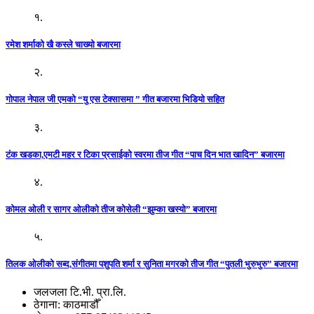
१.
रमेश शर्माको खै कस्ले चाख्यो बजारमा
२.
गोपाल नेपाल जी एमको “यु एस टेक्सासमा ” गीत बजारमा भिडियो सहित
३.
टंक खडका,एमटी महर र टिका प्रसाईको स्वरमा तीज गीत “पाच दिन भात खादिन” बजारमा
४.
कोमल ओली र सागर ओलीको तीज कोसेली “झुम्का खस्यो” बजारमा
५.
तिलक ओलीको सब्द,संगीतमा पशुपति शर्मा र सुनिता मगरको तीज गीत “पुतली भुरुभुरु” बजारमा
जलजला टि.भी. प्रा.लि.
ठेगाना: काठमाडौँ