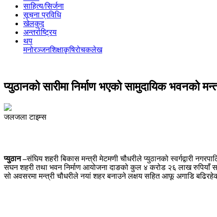
साहित्य/सिर्जना
सूचना प्रविधि
खेलकुद
अन्तर्राष्ट्रिय
थप
मनोरञ्‍जन
शिक्षा
कृषि
रोचक
लेख
प्युठानको सारीमा निर्माण भएको सामुदायिक भवनको मन्त्र
जलजला टाइम्स
प्युठान –
संघिय शहरी बिकास मन्त्री मेटमणी चौधरीले प्युठानको स्वर्गद्वारी नगर
सघन शहरी तथा भवन निर्माण आयोजना दाङको कुल ४ करोड २६ लाख रुपियाँ सहयोग
सो अवसरमा मन्त्री चौधरीले नयां शहर बनाउने लक्षय सहित आफू अगाडि बढिरहेको उल्