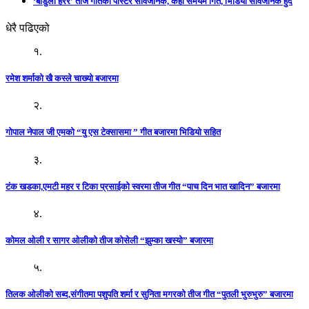
‘बाडुली हरर’ तीज गीतको पोस्टर सार्वजनिक, केही समयमै गित, भिडियो सार्वजनिक हुँदै
धेरै पढिएको
१.
रमेश शर्माको खै कस्ले चाख्यो बजारमा
२.
गोपाल नेपाल जी एमको “यु एस टेक्सासमा ” गीत बजारमा भिडियो सहित
३.
टंक खडका,एमटी महर र टिका प्रसाईको स्वरमा तीज गीत “पाच दिन भात खादिन” बजारमा
४.
कोमल ओली र सागर ओलीको तीज कोसेली “झुम्का खस्यो” बजारमा
५.
तिलक ओलीको सब्द,संगीतमा पशुपति शर्मा र सुनिता मगरको तीज गीत “पुतली भुरुभुरु” बजारमा