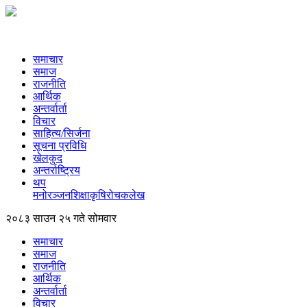
समाचार
समाज
राजनीति
आर्थिक
अन्तर्वार्ता
विचार
साहित्य/सिर्जना
सूचना प्रविधि
खेलकुद
अन्तर्राष्ट्रिय
थप
मनोरञ्‍जन
शिक्षा
कृषि
रोचक
लेख
२०८३ साउन २५ गते सोमवार
समाचार
समाज
राजनीति
आर्थिक
अन्तर्वार्ता
विचार