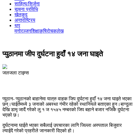
साहित्य/सिर्जना
सूचना प्रविधि
खेलकुद
अन्तर्राष्ट्रिय
थप
मनोरञ्‍जन
शिक्षा
कृषि
रोचक
लेख
प्युठानमा जीप दुर्घटना हुदाँ १४ जना घाइते
जलजला टाइम्स
प्युठान- प्युठानको बाहानेमा यात्रु वाहक जिप दुर्घटना हुदाँ १४ जना घाइते भएका
छन्।घाईतेमध्ये ३ जनाको अबस्था गंभीर रहेको स्थानियले बताएका हुन।बाग्दुला
देखि डामृ जादैं गरेको लु १ ज १५४५ नम्बरको जिप बहाने बजार नजिकै दुर्घटना
भएको छ।
दुर्घटनामा घाईते भएका सबैलाई उपचारका लागि जिल्ला अस्पताल बिजुवार
ल्याईदै गरेको प्रहरीले जानकारी दिएको हो।