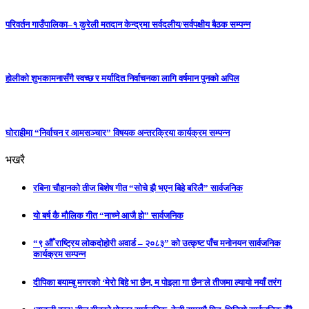
परिवर्तन गाउँपालिका–१ कुरेली मतदान केन्द्रमा सर्वदलीय/सर्वपक्षीय बैठक सम्पन्न
होलीको शुभकामनासँगै स्वच्छ र मर्यादित निर्वाचनका लागि वर्षमान पुनको अपिल
घाेराहीमा “निर्वाचन र आमसञ्चार” विषयक अन्तरक्रिया कार्यक्रम सम्पन्न
भखरै
रबिना चौहानको तीज बिशेष गीत “सोचे झै भएन बिहे बरिलै” सार्वजनिक
यो बर्ष कै मौलिक गीत “नाच्ने आजै हो” सार्वजनिक
“९ औँ राष्ट्रिय लोकदोहोरी अवार्ड – २०८३” को उत्कृष्ट पाँच मनोनयन सार्वजनिक
कार्यक्रम सम्पन्न
दीपिका बयाम्बु मगरको ‘मेरो बिहे भा छैन, म पोइला गा छैन’ले तीजमा ल्यायो नयाँ तरंग