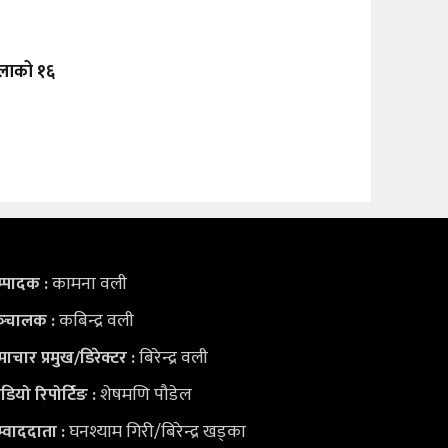
रालाको १६
कामना वली
्पादक :
कबिन्द्र वली
्‍चालक :
बिरेन्द्र वली
ाचार प्रमुख/डिरेक्टर :
शेषमणि पौडेल
डियो
रिपोर्टिङ :
घनश्याम गिरी/बिरेन्द्र खड्का
्वाददाता :