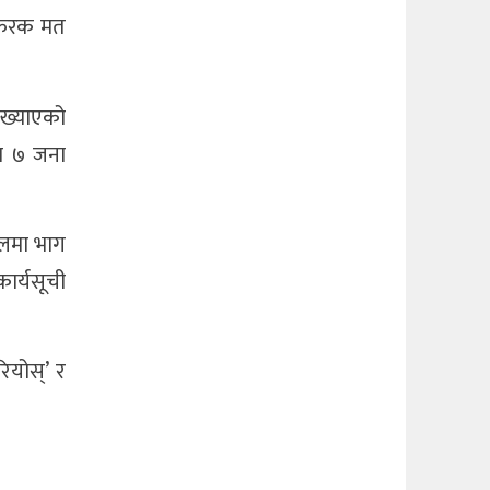
ै फरक मत
ोख्याएको
मा ७ जना
लफलमा भाग
 कार्यसूची
ियोस्’ र