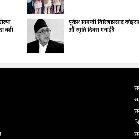
ोल्पा
पूर्वप्रधानमन्त्री गिरिजाप्रसाद कोइ
दा बढी
औँ स्मृति दिवस मनाइँदै
सम
सञ
सम
भि
ल
सम