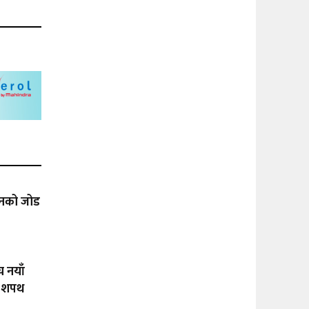
ासनको जोड
च नयाँ
ो शपथ