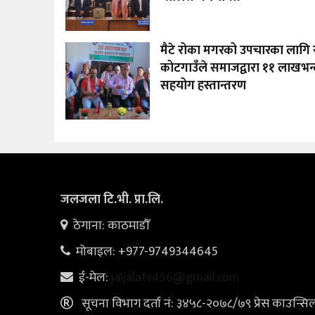
मैटे रोका मगरको उपचारका लागि र
कोटगाउँले समाजद्वारा ११ लाखभन्
सहयोग हस्तान्तरण
जलजला टि.भी. प्रा.लि.
ठेगाना: काठमाडौँ
मोबाइल: +977-9749344645
ई-मेल:
jaljalatv456@gmail.com
सूचना विभाग दर्ता नं: ३४५८-२०७८/७९ प्रेस काउन्सि