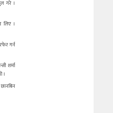
ुल गरे ।
ग लिए ।
रफेर गर्न
्री शर्मा
यो ।
। छानबिन