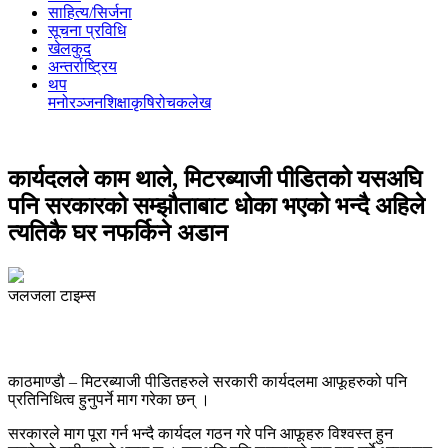
साहित्य/सिर्जना
सूचना प्रविधि
खेलकुद
अन्तर्राष्ट्रिय
थप
मनोरञ्‍जन
शिक्षा
कृषि
रोचक
लेख
कार्यदलले काम थाले, मिटरब्याजी पीडितको यसअघि
पनि सरकारको सम्झौताबाट धोका भएको भन्दै अहिले
त्यतिकै घर नफर्किने अडान
जलजला टाइम्स
काठमाण्डाै – मिटरब्याजी पीडितहरुले सरकारी कार्यदलमा आफूहरुको पनि
प्रतिनिधित्व हुनुपर्ने माग गरेका छन् ।
सरकारले माग पूरा गर्न भन्दै कार्यदल गठन गरे पनि आफूहरु विश्वस्त हुन