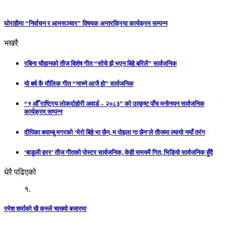
घाेराहीमा “निर्वाचन र आमसञ्चार” विषयक अन्तरक्रिया कार्यक्रम सम्पन्न
भखरै
रबिना चौहानको तीज बिशेष गीत “सोचे झै भएन बिहे बरिलै” सार्वजनिक
यो बर्ष कै मौलिक गीत “नाच्ने आजै हो” सार्वजनिक
“९ औँ राष्ट्रिय लोकदोहोरी अवार्ड – २०८३” को उत्कृष्ट पाँच मनोनयन सार्वजनिक
कार्यक्रम सम्पन्न
दीपिका बयाम्बु मगरको ‘मेरो बिहे भा छैन, म पोइला गा छैन’ले तीजमा ल्यायो नयाँ तरंग
‘बाडुली हरर’ तीज गीतको पोस्टर सार्वजनिक, केही समयमै गित, भिडियो सार्वजनिक हुँदै
धेरै पढिएको
१.
रमेश शर्माको खै कस्ले चाख्यो बजारमा