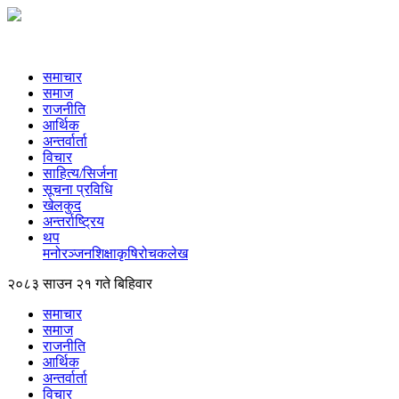
समाचार
समाज
राजनीति
आर्थिक
अन्तर्वार्ता
विचार
साहित्य/सिर्जना
सूचना प्रविधि
खेलकुद
अन्तर्राष्ट्रिय
थप
मनोरञ्‍जन
शिक्षा
कृषि
रोचक
लेख
२०८३ साउन २१ गते बिहिवार
समाचार
समाज
राजनीति
आर्थिक
अन्तर्वार्ता
विचार