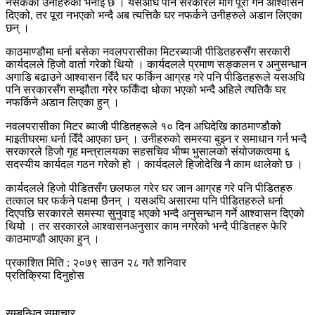
नसकेको उनीहरुको भनाइ छ । यसअघि पनि सरकारले माग पूरा गर्ने आश्वासन
दिएको, तर पूरा नभएको भन्दै अब त्यत्तिकै घर नफर्कने उनीहरुले अडान लिएका
छन् ।
काठमाण्डौमा धर्ना बसेका नवलपरासीका मिटरब्याजी पीडितहरुसँग सरकारी
कार्यदलले हिजो वार्ता गरेको थियो । कार्यदलले प्रमाण सङ्कलन र अनुसन्धान
अगाडि बढाउने आश्वासन दिँदै घर फर्किन आग्रह गरे पनि पीडितहरूले यसअघि
पनि सरकारसँग सम्झौता गरेर फर्किँदा धोका भएको भन्दै अहिले त्यतिकै घर
नफर्किने अडान लिएका हुन् ।
नवलपरासीका मिटर ब्याजी पीडितहरूले १० दिन अघिदेखि काठमाण्डौको
माइतीघरमा धर्ना दिँदै आएका छन् । उनीहरुको समस्या बुझ्न र समाधान गर्न भन्दै
सरकारले हिजो गृह मन्त्रालयका सहसचिव भीष्म भुसालको संयोजकत्वमा ६
सदस्यीय कार्यदल गठन गरेको हो । कार्यदलले हिजोदेखि नै काम थालेको छ ।
कार्यदलले हिजो पीडितसँग छलफल गरेर घर जान आग्रह गरे पनि पीडितहरु
तत्काल घर फर्कने पक्षमा छैनन् । यसअघि असारमा पनि पीडितहरुले धर्ना
दिएपछि सरकारले समस्या सुनुवाइ भएको भन्दै अनुसन्धान गर्ने आश्वासन दिएको
थियो । तर सरकारले आश्वासनअनुसार काम नगरेको भन्दै पीडितहरु फेरि
काठमाण्डौ आएका हुन् ।
प्रकाशित मिति : २०७९ साउन २८ गते शनिवार
प्रतिक्रिया दिनुहोस
सम्बन्धित समाचार