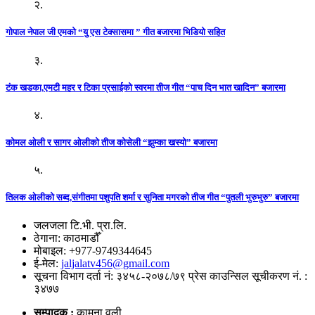
२.
गोपाल नेपाल जी एमको “यु एस टेक्सासमा ” गीत बजारमा भिडियो सहित
३.
टंक खडका,एमटी महर र टिका प्रसाईको स्वरमा तीज गीत “पाच दिन भात खादिन” बजारमा
४.
कोमल ओली र सागर ओलीको तीज कोसेली “झुम्का खस्यो” बजारमा
५.
तिलक ओलीको सब्द,संगीतमा पशुपति शर्मा र सुनिता मगरको तीज गीत “पुतली भुरुभुरु” बजारमा
जलजला टि.भी. प्रा.लि.
ठेगाना: काठमाडौँ
मोबाइल: +977-9749344645
ई-मेल:
jaljalatv456@gmail.com
सूचना विभाग दर्ता नं: ३४५८-२०७८/७९ प्रेस काउन्सिल सूचीकरण नं. :
३४७७
सम्पादक :
कामना वली