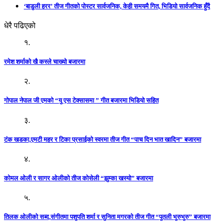
‘बाडुली हरर’ तीज गीतको पोस्टर सार्वजनिक, केही समयमै गित, भिडियो सार्वजनिक हुँदै
धेरै पढिएको
१.
रमेश शर्माको खै कस्ले चाख्यो बजारमा
२.
गोपाल नेपाल जी एमको “यु एस टेक्सासमा ” गीत बजारमा भिडियो सहित
३.
टंक खडका,एमटी महर र टिका प्रसाईको स्वरमा तीज गीत “पाच दिन भात खादिन” बजारमा
४.
कोमल ओली र सागर ओलीको तीज कोसेली “झुम्का खस्यो” बजारमा
५.
तिलक ओलीको सब्द,संगीतमा पशुपति शर्मा र सुनिता मगरको तीज गीत “पुतली भुरुभुरु” बजारमा