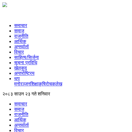
समाचार
समाज
राजनीति
आर्थिक
अन्तर्वार्ता
विचार
साहित्य/सिर्जना
सूचना प्रविधि
खेलकुद
अन्तर्राष्ट्रिय
थप
मनोरञ्‍जन
शिक्षा
कृषि
रोचक
लेख
२०८३ साउन २३ गते शनिवार
समाचार
समाज
राजनीति
आर्थिक
अन्तर्वार्ता
विचार