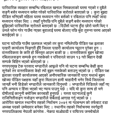
पारिवारिक व्यवहार सम्बन्धि रबिलाल खनाल भिमकलाको घरमा गएको र दुबैले
सङ्गै बसेर मध्यपान समेत गरेको पारिवारिक स्रोतले बताएको छ । कुरा बुझ्दा
पीडित भनिएकी महिला घरमा मध्यपान गरेर बसेको र रबिलाल पनि त्यहाँ जादा
मध्यपान गरेका थिए । त्यहाँ पुगेपछि पनि दुबैले सङ्गै बसेर मध्यपान गरेको
बुझिएको पारिवारिक स्रोतले बताएको छ ।दिउँसो घटना हुँदा छोरो घरमै थिए र
उनले फोन गरेर गाउँमा गएका बुवालाई घरमा बोलाए पछि बुवा तुरुन्त घरमा आएको
बताईएको छ ।
घटना घटेपछि गाउँमा छलफल भएको तर कुरा नमिलेपछि पीडित पक्ष इलाका
प्रहरी कार्यालय भिङ्ग्री हुँदै जिल्ला प्रहरी कार्यालय प्यूठान पुगेका हुन ।
वास्तविकता के कति हो बिस्तृत आउन बाकी छ । वास्तविकता बुझ्न खोज्दा
रबिलालसङ्ग सम्पर्क हुन नसकेको र परिवारले साउन १३ गते बिहान देखी
सम्पर्क बिहिन भएको बताएको छ ।
नगरप्रमुख टेक प्रसाद भण्डारीले आफूले पनि यो घटना सम्बन्धि केही कुरा
सुनेको तर वास्तविकता केहो त्यो बुझ्न नसकेको बताउनु भएको छ । पीडित पक्ष
इलाका प्रहरी कार्यालयमा आएको अनौपचारिक जानकारी पाएर यथार्थ बुझ्न
खोज्दा पीडित पक्षहरू यहाँ कुरा मिलाउन हामी चाहादैनौ भनेर सिधै जिल्लामा
जान्छौं भनी हिडेको भण्डारीले जानकारी दिनुभयो । भण्डारीले पिडितले जहाँ गए
पनि अन्याय र हिंसा भएको भए न्याय पाउनु पर्छ । यदि यो कुरा सत्य हो भने
दोषीलाई कानुनी बमोजिम कारबाही हुनुपर्छ । यस्ता घटनालाई कुनै
राजिनितीसङ्ग नजोड्न भण्डारीले सबैलाई आग्रह गर्नु भएको छ ।
आरोपित खनाल स्थानीय तहको निर्वाचन २०७९ मा गठबन्धन को तर्फबाट वडा
अध्यक्ष पदको उम्मेदवार बनेका थिए । स्थानीय तहको निर्वाचनमा स्वर्गद्वारी
नगरपालिकामा नेपाली कांग्रेस , नेकपा माओवादी र राष्ट्रिय जनमोर्चाले