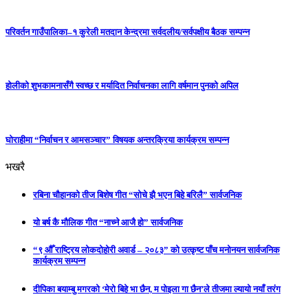
परिवर्तन गाउँपालिका–१ कुरेली मतदान केन्द्रमा सर्वदलीय/सर्वपक्षीय बैठक सम्पन्न
होलीको शुभकामनासँगै स्वच्छ र मर्यादित निर्वाचनका लागि वर्षमान पुनको अपिल
घाेराहीमा “निर्वाचन र आमसञ्चार” विषयक अन्तरक्रिया कार्यक्रम सम्पन्न
भखरै
रबिना चौहानको तीज बिशेष गीत “सोचे झै भएन बिहे बरिलै” सार्वजनिक
यो बर्ष कै मौलिक गीत “नाच्ने आजै हो” सार्वजनिक
“९ औँ राष्ट्रिय लोकदोहोरी अवार्ड – २०८३” को उत्कृष्ट पाँच मनोनयन सार्वजनिक
कार्यक्रम सम्पन्न
दीपिका बयाम्बु मगरको ‘मेरो बिहे भा छैन, म पोइला गा छैन’ले तीजमा ल्यायो नयाँ तरंग