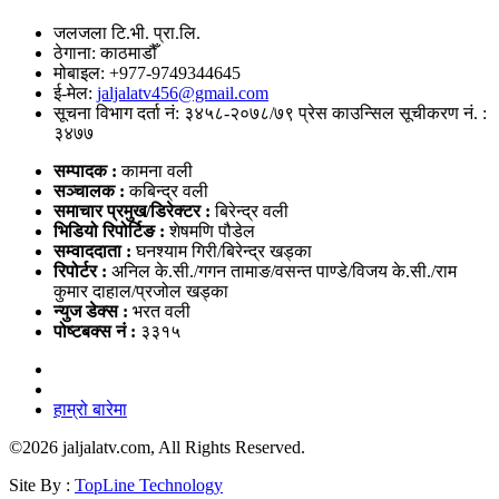
जलजला टि.भी. प्रा.लि.
ठेगाना: काठमाडौँ
मोबाइल: +977-9749344645
ई-मेल:
jaljalatv456@gmail.com
सूचना विभाग दर्ता नं: ३४५८-२०७८/७९ प्रेस काउन्सिल सूचीकरण नं. :
३४७७
सम्पादक :
कामना वली
सञ्‍चालक :
कबिन्द्र वली
समाचार प्रमुख/डिरेक्टर :
बिरेन्द्र वली
भिडियो
रिपोर्टिङ :
शेषमणि पौडेल
सम्वाददाता :
घनश्याम गिरी/बिरेन्द्र खड्का
रिपोर्टर :
अनिल के.सी./गगन तामाङ/वसन्त पाण्डे/विजय के.सी./राम
कुमार दाहाल/प्रजोल खड्का
न्युज डेक्स
:
भरत वली
पोष्‍टबक्स नं :
३३१५
हाम्रो बारेमा
©
2026 jaljalatv.com, All Rights Reserved.
Site By :
TopLine Technology